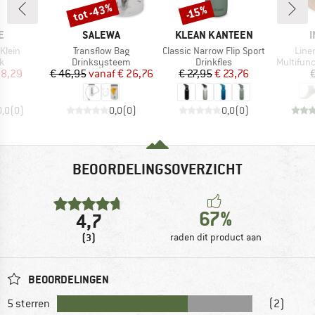
tot -43%
-15%
Korting
Korting
MERK
MERK
E
SALEWA
KLEAN KANTEEN
I
Artikel
Artikel
Artik
Klein
Transflow Bag
Classic Narrow Flip Sport
Line
ctgroep
Productgroep
Productgroep
Productg
k
Drinksysteem
Drinkfles
Multifun
ijs
rlaagde prijs
Prijs
Verlaagde prijs
Prijs
Verlaagde prijs
 8,29
€ 46,95
vanaf
€ 26,76
€ 27,95
€ 23,76
€
0,0
(
0
)
0,0
(
0
)
0,0
(
0
)
BEOORDELINGSOVERZICHT
67%
4,7
(3)
raden dit product aan
BEOORDELINGEN
5 sterren
(2)