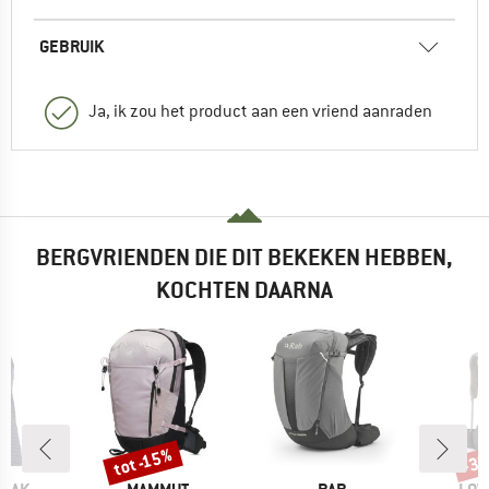
GEBRUIK
Ja, ik zou het product aan een vriend aanraden
BERGVRIENDEN DIE DIT BEKEKEN HEBBEN,
KOCHTEN DAARNA
tot -15%
-3
Korting
Kort
MERK
MERK
MER