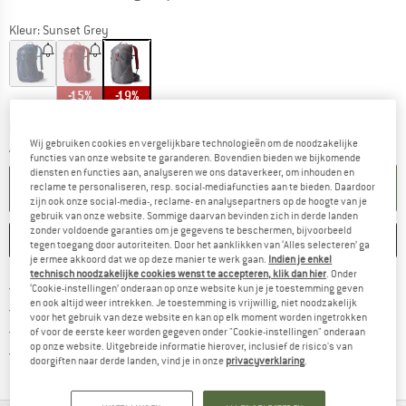
Kleur:
Sunset Grey
-15%
-19%
De link wordt geopend in een infovak en be
Levertijd: 3-4 werkdagen
Wij gebruiken cookies en vergelijkbare technologieën om de noodzakelijke
Aantal:
functies van onze website te garanderen. Bovendien bieden we bijkomende
diensten en functies aan, analyseren we ons dataverkeer, om inhouden en
IN DE WINKELMAND
reclame te personaliseren, resp. social-mediafuncties aan te bieden. Daardoor
zijn ook onze social-media-, reclame- en analysepartners op de hoogte van je
gebruik van onze website. Sommige daarvan bevinden zich in derde landen
zonder voldoende garanties om je gegevens te beschermen, bijvoorbeeld
ONTHOUDEN
VERGELIJKEN
tegen toegang door autoriteiten. Door het aanklikken van ‘Alles selecteren’ ga
je ermee akkoord dat we op deze manier te werk gaan.
Indien je enkel
technisch noodzakelijke cookies wenst te accepteren, klik dan hier
. Onder
Vind hier de verzendinform
Gratis verzending vanaf € 69 (NL)
‘Cookie-instellingen’ onderaan op onze website kun je je toestemming geven
en ook altijd weer intrekken. Je toestemming is vrijwillig, niet noodzakelijk
Vind de betalingsinformatie hier! Opent
100 dagen bedenktijd
voor het gebruik van deze website en kan op elk moment worden ingetrokken
> 4.000.000 tevreden klanten
of voor de eerste keer worden gegeven onder "Cookie-instellingen" onderaan
op onze website. Uitgebreide informatie hierover, inclusief de risico's van
Alle artikelen in voorraad
doorgiften naar derde landen, vind je in onze
privacyverklaring
.