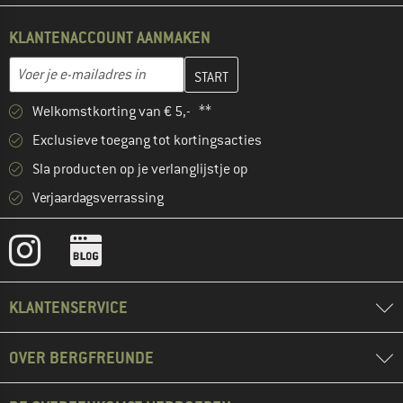
KLANTENACCOUNT AANMAKEN
Vul je e-mailadres hier in en maak in de volgende stap je klanten
E-mailadres
Welkomstkorting van € 5,- **
Exclusieve toegang tot kortingsacties
Sla producten op je verlanglijstje op
Verjaardagsverrassing
KLANTENSERVICE
OVER BERGFREUNDE