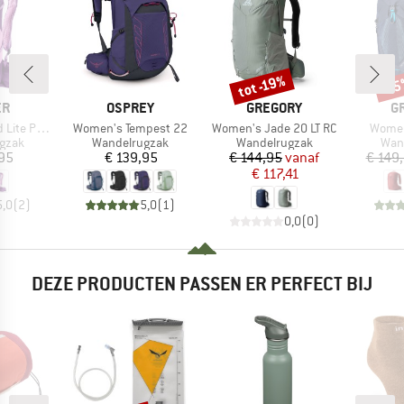
tot -19%
-1
Korting
Kort
MERK
MERK
M
ER
OSPREY
GREGORY
G
Artikel
Artikel
Artikel
Pro SL 17
Women's Tempest 22
Women's Jade 20 LT RC
Women
roep
Productgroep
Productgroep
Prod
gzak
Wandelrugzak
Wandelrugzak
Wan
ijs
Prijs
Prijs
Verlaagde prijs
95
€ 139,95
€ 144,95
vanaf
€ 149
€ 117,41
5,0
(
2
)
5,0
(
1
)
0,0
(
0
)
DEZE PRODUCTEN PASSEN ER PERFECT BIJ