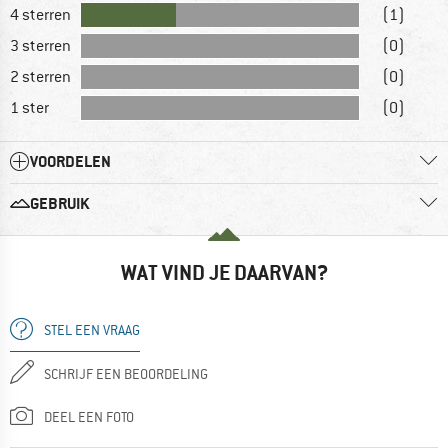
4 sterren
(1)
3 sterren
(0)
2 sterren
(0)
1 ster
(0)
VOORDELEN
GEBRUIK
WAT VIND JE DAARVAN?
STEL EEN VRAAG
SCHRIJF EEN BEOORDELING
DEEL EEN FOTO