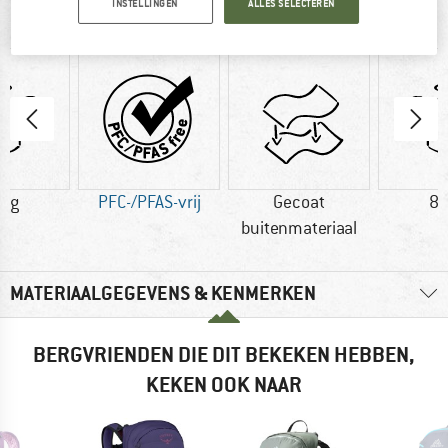
INSTELLINGEN
ALLES SELECTEREN
IN EEN OOGOPSLAG
2 g
PFC-/PFAS-vrij
Gecoat
86
buitenmateriaal
MATERIAALGEGEVENS & KENMERKEN
BERGVRIENDEN DIE DIT BEKEKEN HEBBEN,
KEKEN OOK NAAR