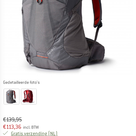
Gedetailleerde foto's
Oorspronkelijke prijs :
Prijs:
€
139,95
€
113,36
incl. BTW
Nederland. Informatie over de verzend
Gratis verzending
(NL)