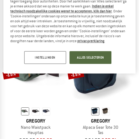
tegen toegang door autoriteiten. Door het aanklikken van ‘Alles selecteren’ ga
je ermee akkoord dat we op deze manier te werk gaan.
Indien je enkel
GREGORY
GREGORY
technisch noodzakelijke cookies wenst te accepteren, klik dan hier
. Onder
Stout 55 EU
Alpaca 40
‘Cookie-instellingen’ onderaan op onze website kun je je toestemming geven
Trekkingrugzak
Reistas
en ook altijd weer intrekken. Je toestemming is vrijwillig, niet noodzakelijk
€ 209,95
€ 178,46
€ 139,95
€ 118,96
voor het gebruik van deze website en kan op elk moment worden ingetrokken
of voor de eerste keer worden gegeven onder "Cookie-instellingen" onderaan
5,0
(2)
5,0
(1)
op onze website. Uitgebreide informatie hierover, inclusief de risico's van
doorgiften naar derde landen, vind je in onze
privacyverklaring
.
INSTELLINGEN
ALLES SELECTEREN
-15%
-15%
GREGORY
GREGORY
Nano Waistpack
Alpaca Gear Tote 30
Heuptas
Tas