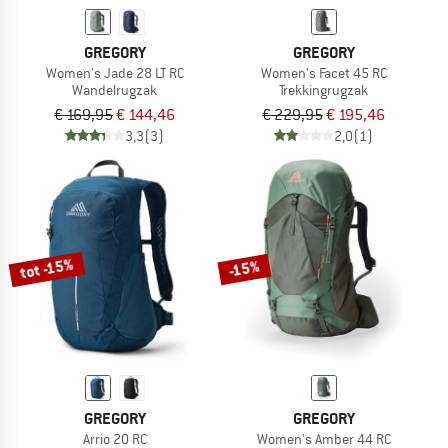
GREGORY
GREGORY
Women's Jade 28 LT RC
Women's Facet 45 RC
Wandelrugzak
Trekkingrugzak
€ 169,95
€ 144,46
€ 229,95
€ 195,46
3,3
(3)
2,0
(1)
tot -15%
-15%
GREGORY
GREGORY
Arrio 20 RC
Women's Amber 44 RC