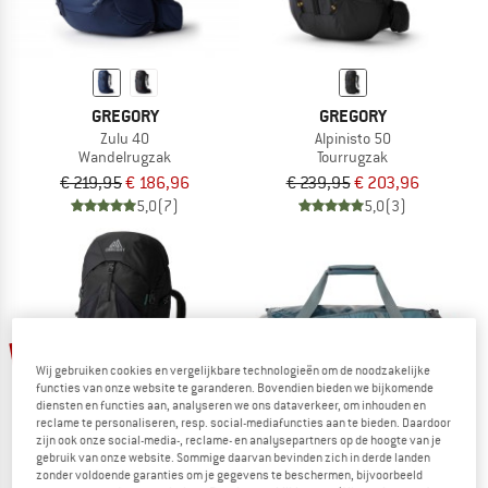
GREGORY
GREGORY
Zulu 40
Alpinisto 50
Wandelrugzak
Tourrugzak
€ 219,95
€ 186,96
€ 239,95
€ 203,96
5,0
(7)
5,0
(3)
-15%
-15%
Wij gebruiken cookies en vergelijkbare technologieën om de noodzakelijke
functies van onze website te garanderen. Bovendien bieden we bijkomende
diensten en functies aan, analyseren we ons dataverkeer, om inhouden en
reclame te personaliseren, resp. social-mediafuncties aan te bieden. Daardoor
zijn ook onze social-media-, reclame- en analysepartners op de hoogte van je
gebruik van onze website. Sommige daarvan bevinden zich in derde landen
zonder voldoende garanties om je gegevens te beschermen, bijvoorbeeld