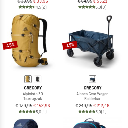
€ 39,95
€ 33,96
€ 64,95
€ 55,21
4,5
(2)
5,0
(3)
-15%
-15%
GREGORY
GREGORY
Alpinisto 30
Alpaca Gear Wagon
Tourrugzak
Bolderkar
€ 179,95
€ 152,96
€ 249,95
€ 212,46
5,0
(1)
5,0
(1)