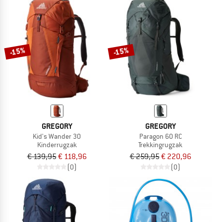
-15%
-15%
GREGORY
GREGORY
Kid's Wander 30
Paragon 60 RC
Kinderrugzak
Trekkingrugzak
€ 139,95
€ 118,96
€ 259,95
€ 220,96
(0)
(0)