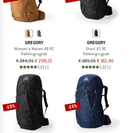
GREGORY
GREGORY
Women's Maven 48 RC
Stout 45 RC
Trekkingrugzak
Trekkingrugzak
€ 244,95
€ 208,21
€ 189,95
€ 161,46
5,0
(1)
5,0
(1)
-15%
-15%