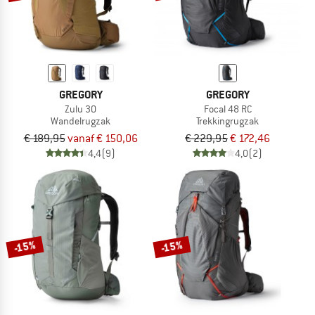
GREGORY
GREGORY
Zulu 30
Focal 48 RC
Wandelrugzak
Trekkingrugzak
€ 189,95
vanaf € 150,06
€ 229,95
€ 172,46
4,4
(9)
4,0
(2)
-15%
-15%