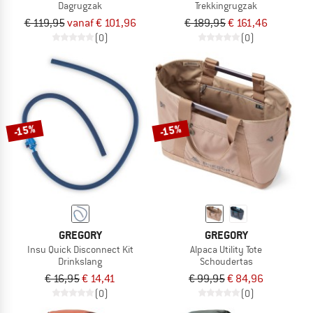
Dagrugzak
Trekkingrugzak
€ 119,95
vanaf € 101,96
€ 189,95
€ 161,46
(0)
(0)
-15%
-15%
GREGORY
GREGORY
Insu Quick Disconnect Kit
Alpaca Utility Tote
Drinkslang
Schoudertas
€ 16,95
€ 14,41
€ 99,95
€ 84,96
(0)
(0)