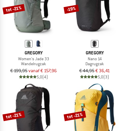
tot -21%
-19%
GREGORY
GREGORY
Women's Jade 33
Nano 14
Wandelrugzak
Dagrugzak
€ 199,95
vanaf € 157,96
€ 44,95
€ 36,41
5,0
(4)
5,0
(3)
tot -21%
tot -21%