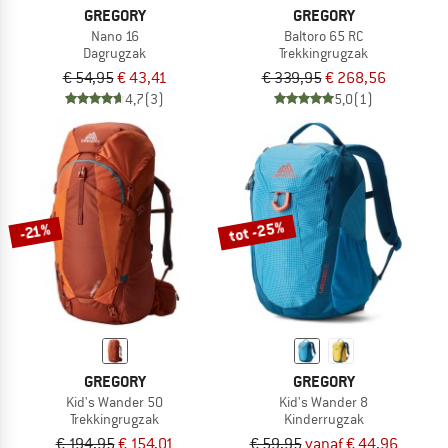
GREGORY
GREGORY
Nano 16
Baltoro 65 RC
Dagrugzak
Trekkingrugzak
€ 54,95
€ 43,41
€ 339,95
€ 268,56
4,7
(3)
5,0
(1)
tot -25%
-21%
GREGORY
GREGORY
Kid's Wander 50
Kid's Wander 8
Trekkingrugzak
Kinderrugzak
€ 194,95
€ 154,01
€ 59,95
vanaf € 44,96