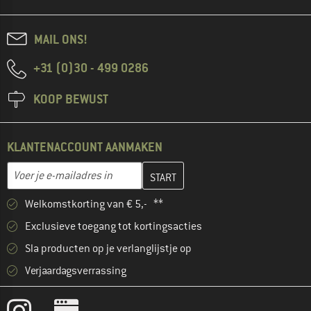
MAIL ONS!
+31 (0)30 - 499 0286
KOOP BEWUST
KLANTENACCOUNT AANMAKEN
Vul je e-mailadres hier in en maak in de volgende stap je klanten
E-mailadres
Welkomstkorting van € 5,- **
Exclusieve toegang tot kortingsacties
Sla producten op je verlanglijstje op
Verjaardagsverrassing