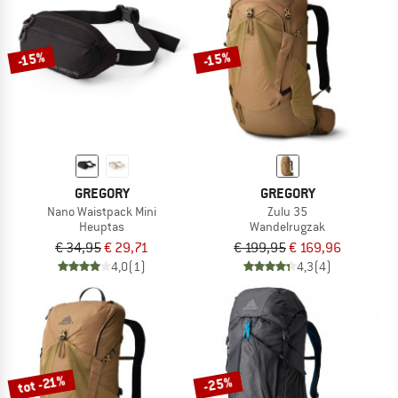
-15%
-15%
GREGORY
GREGORY
Nano Waistpack Mini
Zulu 35
Heuptas
Wandelrugzak
€ 34,95
€ 29,71
€ 199,95
€ 169,96
4,0
(1)
4,3
(4)
tot -21%
-25%