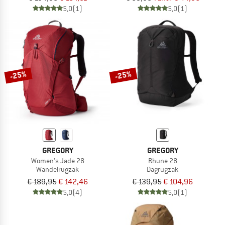
5,0
(1)
5,0
(1)
-25%
-25%
GREGORY
GREGORY
Women's Jade 28
Rhune 28
Wandelrugzak
Dagrugzak
€ 189,95
€ 142,46
€ 139,95
€ 104,96
5,0
(4)
5,0
(1)