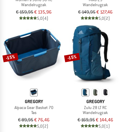
Wandelrugzak
Wandelrugzak
€ 159,95
€ 135,96
€ 149,95
€ 127,46
5,0
(4)
5,0
(2)
-15%
-15%
GREGORY
GREGORY
Alpaca Gear Basket 70
Zulu 28 LT RC
Tas
Wandelrugzak
€ 89,95
€ 76,46
€ 169,95
€ 144,46
5,0
(2)
5,0
(1)