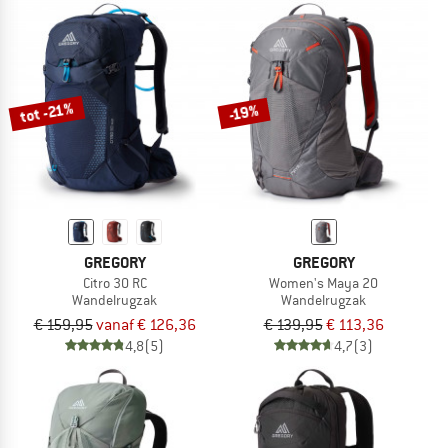
tot -21%
-19%
GREGORY
GREGORY
Citro 30 RC
Women's Maya 20
Wandelrugzak
Wandelrugzak
€ 159,95
vanaf € 126,36
€ 139,95
€ 113,36
4,8
(5)
4,7
(3)