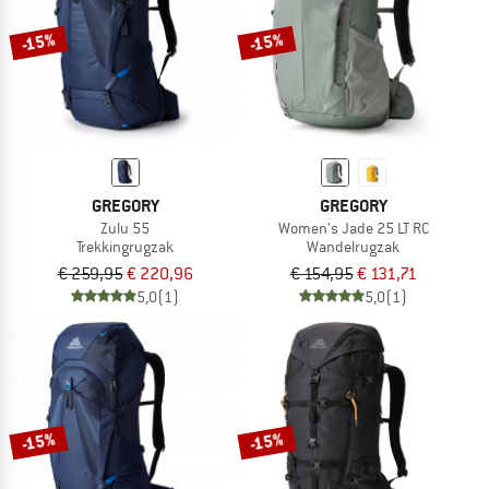
-15%
-15%
GREGORY
GREGORY
Zulu 55
Women's Jade 25 LT RC
Trekkingrugzak
Wandelrugzak
€ 259,95
€ 220,96
€ 154,95
€ 131,71
5,0
(1)
5,0
(1)
-15%
-15%