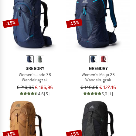
-15%
-15%
GREGORY
GREGORY
Women's Jade 38
Women's Maya 25
Wandelrugzak
Wandelrugzak
€ 219,95
€ 186,96
€ 149,95
€ 127,46
4,6
(5)
5,0
(1)
-15%
-15%