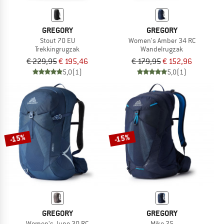
GREGORY
GREGORY
Stout 70 EU
Women's Amber 34 RC
Trekkingrugzak
Wandelrugzak
€ 229,95
€ 195,46
€ 179,95
€ 152,96
5,0
(1)
5,0
(1)
-15%
-15%
GREGORY
GREGORY
Women's Juno 30 RC
Miko 25