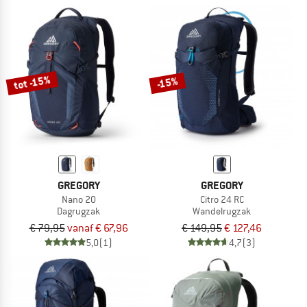
tot -15%
-15%
GREGORY
GREGORY
Nano 20
Citro 24 RC
Dagrugzak
Wandelrugzak
€ 79,95
vanaf € 67,96
€ 149,95
€ 127,46
5,0
(1)
4,7
(3)