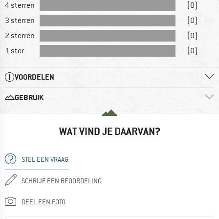
4 sterren
(0)
3 sterren
(0)
2 sterren
(0)
1 ster
(0)
VOORDELEN
GEBRUIK
WAT VIND JE DAARVAN?
STEL EEN VRAAG
SCHRIJF EEN BEOORDELING
DEEL EEN FOTO