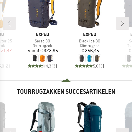
MERK
MERK
NO
EXPED
EXPED
Artikel
Artikel
Ar
utor 25
Serac 30
Black Ice 30
S
groep
Productgroep
Productgroep
Pr
zak
Tourrugzak
Klimrugzak
To
ijs
rlaagde prijs
Prijs
Prijs
 71,47
vanaf
€ 322,95
€ 256,45
€
5,0
(
2
)
4,3
(
3
)
5,0
(
3
)
TOURRUGZAKKEN SUCCESARTIKELEN