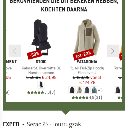
BERGVRIENDEN DIE DIT BEKEKEN HEBBEN,
KOCHTEN DAARNA
tot -22%
tot
-50%
Korting
Korting
Kort
QUIPMENT
MERK
STOIC
MERK
PATAGONIA
ME
PA
n Glove
Artikel
KalmarSt. Overmitts 3L
Artikel
R1 Air Full-Zip Hoody
Artikel
Torrents
oep
enen
Productgroep
Handschoenen
Productgroep
Fleecevest
P
R
ijs
rlaagde prijs
 35,06
€ 69,95
Prijs
Verlaagde prijs
€ 34,98
€ 159,95
Prijs
Verlaagde prijs
vanaf
€ 19
€ 124,76
€
+
5
3,3
(
9
)
5,0
(
3
)
4,8
(
31
)
EXPED
-
Serac 25 - Tourrugzak