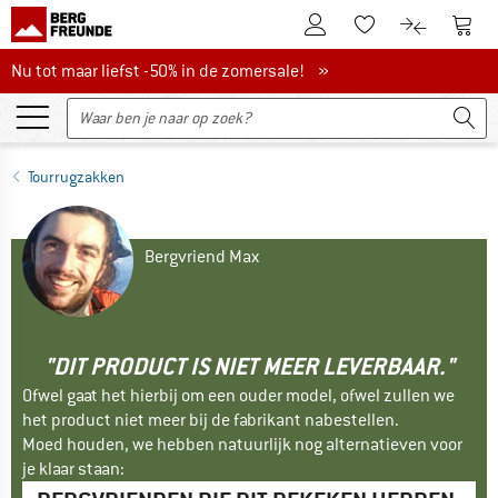
De klantenaccount
Naar
Naar de verlanglijs
Naar de pro
Nu tot maar liefst -50% in de zomersale!
Nu tot maar liefst -50% in de zomersale! »
Tourrugzakken
Bergvriend Max
"DIT PRODUCT IS NIET MEER LEVERBAAR."
Ofwel gaat het hierbij om een ouder model, ofwel zullen we
het product niet meer bij de fabrikant nabestellen.
Moed houden, we hebben natuurlijk nog alternatieven voor
je klaar staan: