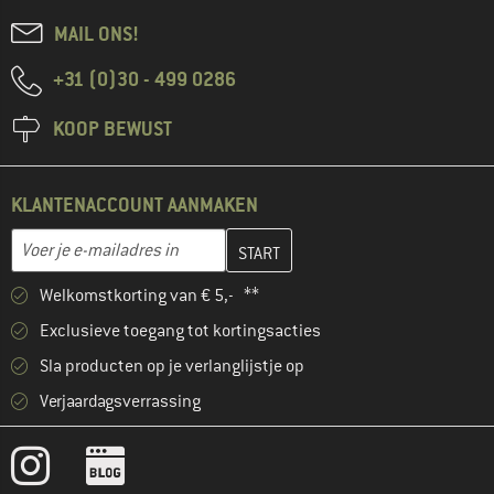
MAIL ONS!
+31 (0)30 - 499 0286
KOOP BEWUST
KLANTENACCOUNT AANMAKEN
Vul je e-mailadres hier in en maak in de volgende stap je klanten
E-mailadres
Welkomstkorting van € 5,- **
Exclusieve toegang tot kortingsacties
Sla producten op je verlanglijstje op
Verjaardagsverrassing