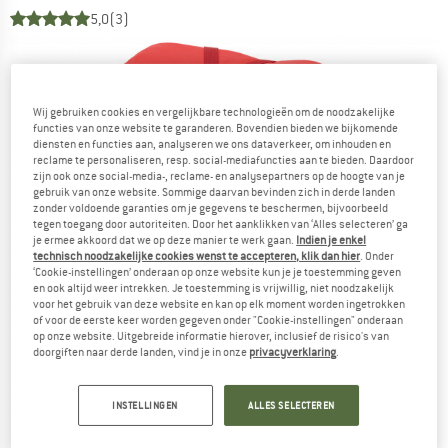
5,0
(3)
Wij gebruiken cookies en vergelijkbare technologieën om de noodzakelijke
functies van onze website te garanderen. Bovendien bieden we bijkomende
diensten en functies aan, analyseren we ons dataverkeer, om inhouden en
reclame te personaliseren, resp. social-mediafuncties aan te bieden. Daardoor
zijn ook onze social-media-, reclame- en analysepartners op de hoogte van je
gebruik van onze website. Sommige daarvan bevinden zich in derde landen
zonder voldoende garanties om je gegevens te beschermen, bijvoorbeeld
tegen toegang door autoriteiten. Door het aanklikken van ‘Alles selecteren’ ga
je ermee akkoord dat we op deze manier te werk gaan.
Indien je enkel
technisch noodzakelijke cookies wenst te accepteren, klik dan hier
. Onder
‘Cookie-instellingen’ onderaan op onze website kun je je toestemming geven
en ook altijd weer intrekken. Je toestemming is vrijwillig, niet noodzakelijk
voor het gebruik van deze website en kan op elk moment worden ingetrokken
of voor de eerste keer worden gegeven onder "Cookie-instellingen" onderaan
op onze website. Uitgebreide informatie hierover, inclusief de risico's van
doorgiften naar derde landen, vind je in onze
privacyverklaring
.
INSTELLINGEN
ALLES SELECTEREN