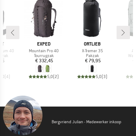
MERK
MERK
M
UT
EXPED
ORTLIEB
S
Artikel
Artikel
Ar
hium 40
Mountain Pro 40
X-Tremer 35
Al
roep
Productgroep
Productgroep
Prod
gzak
Tourrugzak
Pakzak
Wan
ijs
Prijs
Prijs
,95
€ 332,45
€ 79,95
€
5,0
(
4
)
5,0
(
2
)
5,0
(
3
)
Bergvriend Julian - Medewerker inkoop