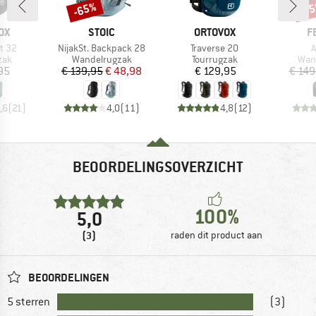
-65%
-3
Korting
Kort
MERK
MERK
M
OX
STOIC
ORTOVOX
F
Artikel
Artikel
A
t 32
NijakSt. Backpack 28
Traverse 20
A
groep
Productgroep
Productgroep
Prod
zak
Wandelrugzak
Tourrugzak
Wan
ijs
Prijs
Verlaagde prijs
Prijs
95
€ 139,95
€ 48,98
€ 129,95
€ 149
,6
(
21
)
4,0
(
11
)
4,8
(
12
)
BEOORDELINGSOVERZICHT
100%
5,0
(3)
raden dit product aan
BEOORDELINGEN
5 sterren
(3)