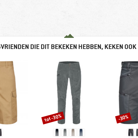
VRIENDEN DIE DIT BEKEKEN HEBBEN, KEKEN OOK
tot -30%
-30%
Korting
Korting