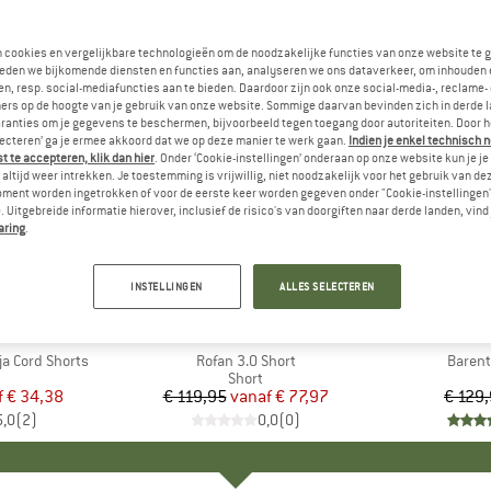
n cookies en vergelijkbare technologieën om de noodzakelijke functies van onze website te 
eden we bijkomende diensten en functies aan, analyseren we ons dataverkeer, om inhouden 
n, resp. social-mediafuncties aan te bieden. Daardoor zijn ook onze social-media-, reclame-
ers op de hoogte van je gebruik van onze website. Sommige daarvan bevinden zich in derde 
ranties om je gegevens te beschermen, bijvoorbeeld tegen toegang door autoriteiten. Door h
lecteren’ ga je ermee akkoord dat we op deze manier te werk gaan.
Indien je enkel technisch 
 te accepteren, klik dan hier
. Onder ‘Cookie-instellingen’ onderaan op onze website kun je 
altijd weer intrekken. Je toestemming is vrijwillig, niet noodzakelijk voor het gebruik van d
oment worden ingetrokken of voor de eerste keer worden gegeven onder "Cookie-instellingen
 Uitgebreide informatie hierover, inclusief de risico's van doorgiften naar derde landen, vind 
aring
.
tot -35%
-17%
Korting
Korting
INSTELLINGEN
ALLES SELECTEREN
K
C
MERK
CHILLAZ
ME
FJÄ
a Cord Shorts
Artikel
Rofan 3.0 Short
Artikel
Barent
uctgroep
Productgroep
Short
f
ijs
rlaagde prijs
€ 34,38
€ 119,95
vanaf
Prijs
Verlaagde prijs
€ 77,97
€ 129
5,0
(
2
)
0,0
(
0
)