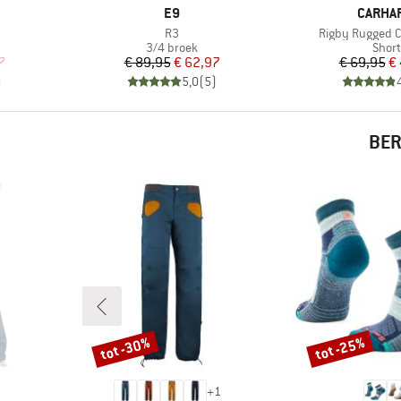
MERK
MERK
E9
CARHA
Artikel
Artikel
R3
Rigby Rugged C
oep
Productgroep
Prod
3/4 broek
Short
de prijs
Prijs
Verlaagde prijs
Pr
Ve
7
€ 89,95
€ 62,97
€ 69,95
€
)
5,0
(
5
)
BER
tot -30%
tot -25%
Korting
Korting
+
1