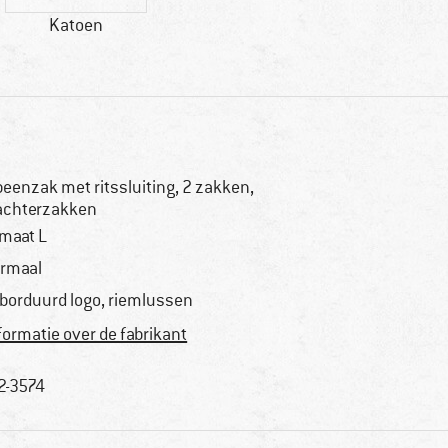
Katoen
beenzak met ritssluiting, 2 zakken,
achterzakken
 maat L
rmaal
borduurd logo, riemlussen
formatie over de fabrikant
2-3574