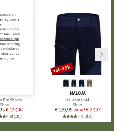
garanderen.
en reclame te
 en
landen zonder
et aanklikken
noodzakelijke
je toestemming
eze website en
" onderaan op
je in onze
tot -35%
Korting
+
1
RK
LLRÄVEN
MERK
MALOJA
s Pro Shorts
Artikel
HallensteinM.
Productgroep
Short
Productgroep
Short
,95
Prijs
Verlaagde prijs
€ 107,86
€ 119,95
vanaf
Prijs
Verlaagde prijs
€ 77,97
4,9
(
101
)
4,0
(
2
)