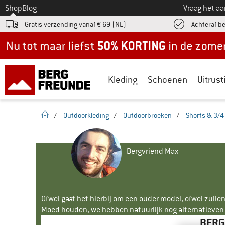
Naar
Shop
Blog
Vraag het a
Gratis verzending vanaf € 69 (NL)
Achteraf b
Nu tot maar liefst -50% in de zomersale!
Kleding
Schoenen
Uitrust
Startpagina
/
Outdoorkleding
/
Outdoorbroeken
/
Shorts & 3/4
Bergvriend Max
Ofwel gaat het hierbij om een ouder model, ofwel zullen
Moed houden, we hebben natuurlijk nog alternatieven v
BERG