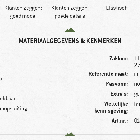
Klanten zeggen:
Klanten zeggen:
Elastisch
goed model
goede details
MATERIAALGEGEVENS & KENMERKEN
Zakken:
1 
2 
Referentie maat:
in
an
Pasvorm:
no
Extra's:
ge
rekbaar
Wettelijke
In
knoopsluiting
kennisgeving:
Art.nr.:
01