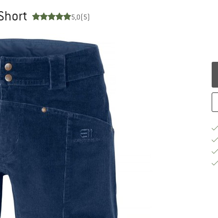
 Short
5,0
(5)