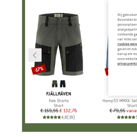
Wij gebruike
Bovendien bi
personalisere
analysepartn
voldoende ga
van ‘Alles se
cookies wenst
geven en ook 
kan op elk m
onze website.
privacyverkl
tot -57%
-17%
Korting
Korting
MERK
FJÄLLRÄVEN
MER
STOI
Artikel
Keb Shorts
Artikel
Hemp55 MMXX. Selj
Productgroep
Short
Prod
Short
€ 159,95
Prijs
Verlaagde prijs
€ 132,76
€ 79,95
vana
Pr
Ve
4,8
(
19
)