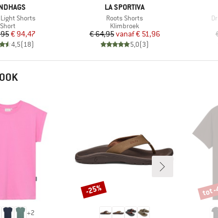
RK
MERK
NDHAGS
LA SPORTIVA
Artikel
Ar
Light Shorts
Roots Shorts
Dr
Productgroep
Productgroep
Short
Klimbroek
Prijs
Verlaagde prijs
Prijs
Verlaagde prijs
,95
€ 94,47
€ 64,95
vanaf
€ 51,96
4,5
(
18
)
5,0
(
3
)
 OOK
tot 
-25%
Korting
Korti
+
2