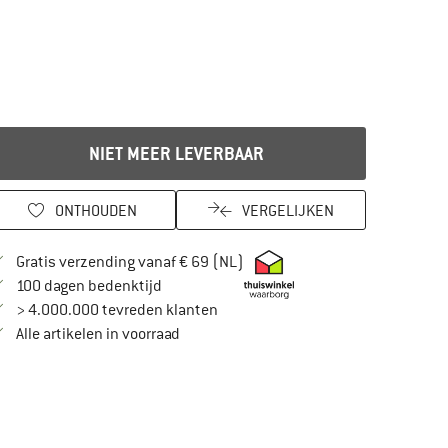
NIET MEER LEVERBAAR
ONTHOUDEN
VERGELIJKEN
Vind hier de verzendinformatie
Gratis verzending vanaf € 69 (NL)
Vind de betalingsinformatie hier! Opent in
100 dagen bedenktijd
> 4.000.000 tevreden klanten
Alle artikelen in voorraad