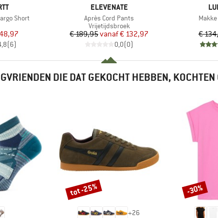
MERK
ME
RTT
ELEVENATE
LU
Artikel
Artikel
argo Short
Après Cord Pants
Makke 
uctgroep
Productgroep
Vrijetijdsbroek
ijs
rlaagde prijs
Prijs
Verlaagde prijs
 48,97
€ 189,95
vanaf
€ 132,97
€ 134
4,8
(
6
)
0,0
(
0
)
GVRIENDEN DIE DAT GEKOCHT HEBBEN, KOCHTEN
tot -25%
-30%
Korting
Korting
+
26