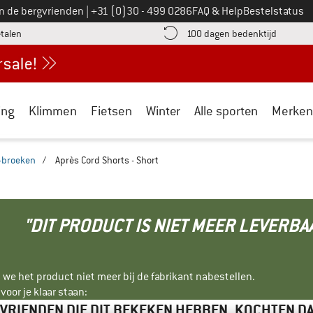
Bel ons op
an de bergvrienden
|
+31 (0)30 - 499 0286
FAQ & Help
Bestelstatus
vind de betalingsinformatie hier! Opent in een infovak
Vind de b
etalen
100 dagen bedenktijd
ing
Klimmen
Fietsen
Winter
Alle sporten
Merken
-broeken
/
Après Cord Shorts - Short
"DIT PRODUCT IS NIET MEER LEVERBA
 we het product niet meer bij de fabrikant nabestellen.
oor je klaar staan:
VRIENDEN DIE DIT BEKEKEN HEBBEN, KOCHTEN D