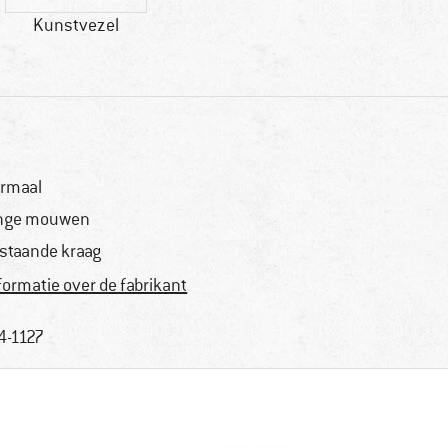
Kunstvezel
rmaal
nge mouwen
staande kraag
formatie over de fabrikant
4-1127