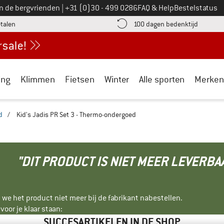
Bel ons op
an de bergvrienden
|
+31 (0)30 - 499 0286
FAQ & Help
Bestelstatus
vind de betalingsinformatie hier! Opent in een infovak
Vind de b
etalen
100 dagen bedenktijd
ing
Klimmen
Fietsen
Winter
Alle sporten
Merken
d
/
Kid's Jadis PR Set 3 - Thermo-ondergoed
"DIT PRODUCT IS NIET MEER LEVERBA
 we het product niet meer bij de fabrikant nabestellen.
oor je klaar staan:
SUCCESARTIKELEN IN DE SHOP