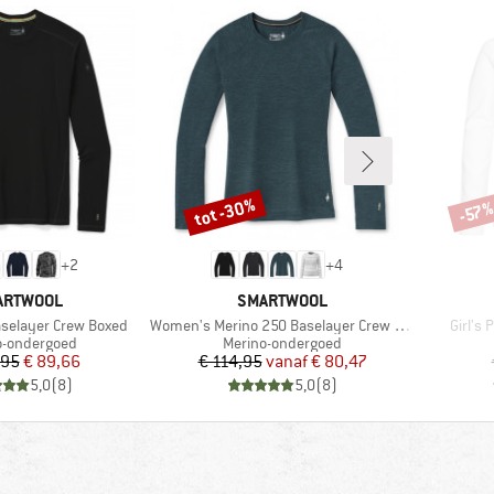
tot -30%
-57
Korting
Korti
+
2
+
4
RK
MERK
ARTWOOL
SMARTWOOL
Artikel
Artikel
selayer Crew Boxed
Women's Merino 250 Baselayer Crew Boxed
Girl's
ctgroep
Productgroep
o-ondergoed
Merino-ondergoed
Prijs
Verlaagde prijs
Prijs
Verlaagde prijs
,95
€ 89,66
€ 114,95
vanaf
€ 80,47
5,0
(
8
)
5,0
(
8
)