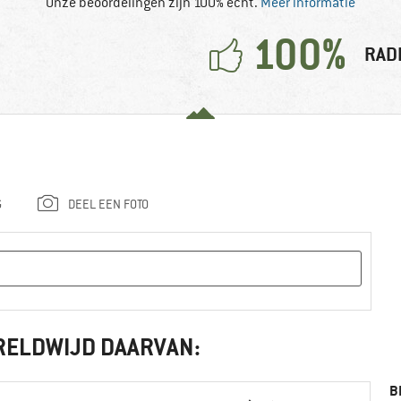
Onze beoordelingen zijn 100% echt.
Meer informatie
100%
RAD
G
DEEL EEN FOTO
RELDWIJD DAARVAN:
B