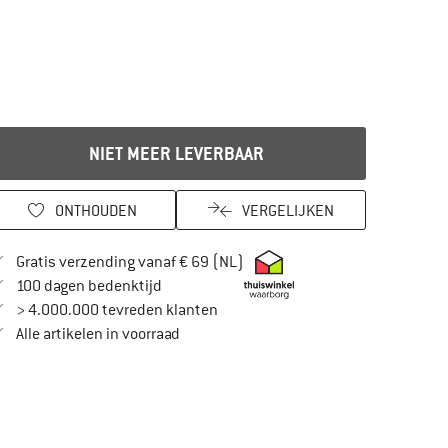
NIET MEER LEVERBAAR
ONTHOUDEN
VERGELIJKEN
Vind hier de verzendinformatie
Gratis verzending vanaf € 69 (NL)
Vind de betalingsinformatie hier! Opent in
100 dagen bedenktijd
> 4.000.000 tevreden klanten
Alle artikelen in voorraad