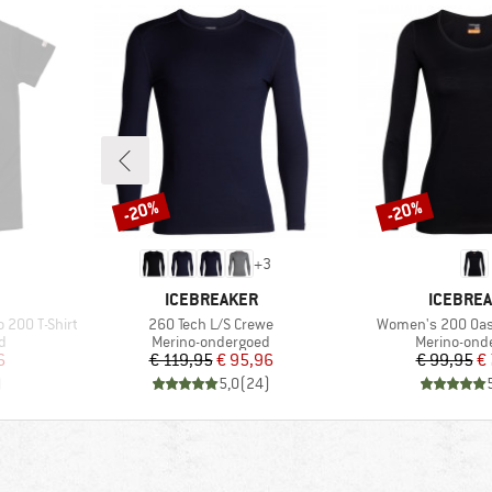
-20%
-20%
Korting
Korting
+
3
MERK
MERK
ICEBREAKER
ICEBRE
Artikel
Artikel
 200 T-Shirt
260 Tech L/S Crewe
Women's 200 Oas
Productgroep
Productgro
d
Merino-ondergoed
Merino-ond
de prijs
Prijs
Verlaagde prijs
Pr
Ve
6
€ 119,95
€ 95,96
€ 99,95
€
)
5,0
(
24
)