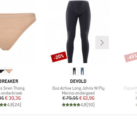
-20%
-45
Korting
Korti
RK
MERK
BREAKER
DEVOLD
Artikel
Artikel
 Siren Thong
Duo Active Long Johns W/Fly
Expedi
tgroep
Productgroep
P
-onderbroek
Merino-ondergoed
Prijs
Verlaagde prijs
Prijs
Verlaagde prijs
95
€ 30,36
€ 79,95
€ 63,96
4,8
(
24
)
4,8
(
50
)