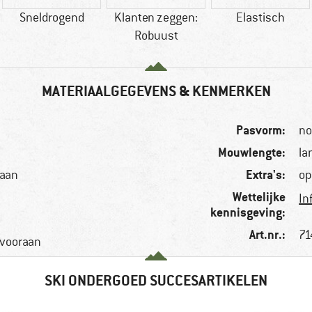
Sneldrogend
Klanten zeggen:
Elastisch
Robuust
MATERIAALGEGEVENS & KENMERKEN
Pasvorm:
no
Mouwlengte:
la
Extra's:
taan
op
Wettelijke
In
kennisgeving:
Art.nr.:
71
g vooraan
SKI ONDERGOED SUCCESARTIKELEN