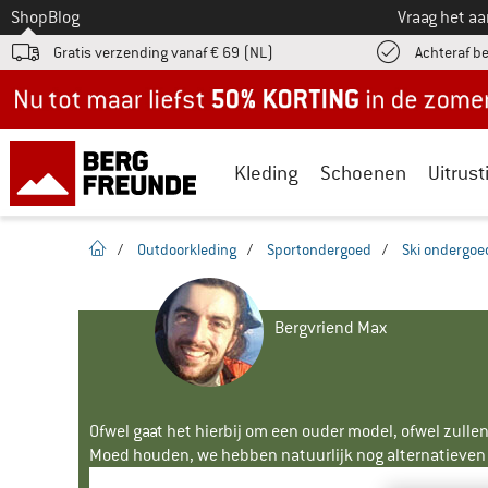
Naar
Shop
Blog
Vraag het a
Gratis verzending vanaf € 69 (NL)
Achteraf b
Nu tot maar liefst -50% in de zomersale!
Kleding
Schoenen
Uitrust
Startpagina
/
Outdoorkleding
/
Sportondergoed
/
Ski ondergoe
Bergvriend Max
Ofwel gaat het hierbij om een ouder model, ofwel zullen
Moed houden, we hebben natuurlijk nog alternatieven v