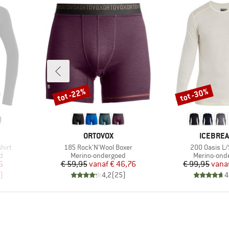
tot -22%
tot -30%
Korting
Korting
MERK
MERK
ORTOVOX
ICEBRE
Artikel
Artikel
hirt
185 Rock'N'Wool Boxer
200 Oasis L/
Productgroep
Productgro
d
Merino-ondergoed
Merino-ond
de prijs
Prijs
Verlaagde prijs
Pr
Ve
6
€ 59,95
vanaf
€ 46,76
€ 99,95
vana
)
4,2
(
25
)
4