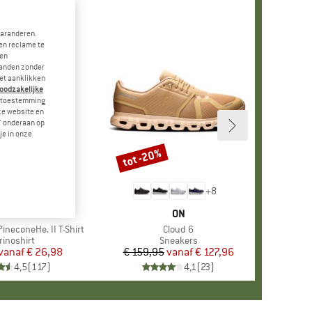
garanderen.
en reclame te
 en
landen zonder
et aanklikken
noodzakelijke
je toestemming
eze website en
" onderaan op
je in onze
tot -20%
Korting
+
4
+
8
RK
ER PEAK
MERK
ON
ineconeHe. II T-Shirt
Artikel
Cloud 6
oductgroep
rinoshirt
Productgroep
Sneakers
vanaf
Prijs
Verlaagde prijs
€ 26,98
€ 159,95
vanaf
Prijs
Verlaagde prijs
€ 127,96
4,5
(
117
)
4,1
(
23
)