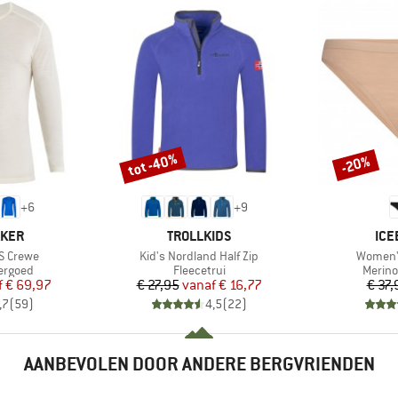
tot -40%
-20%
Korting
Korting
+
6
+
9
MERK
ME
AKER
TROLLKIDS
ICE
Artikel
Artikel
S Crewe
Kid's Nordland Half Zip
Women's
ep
Productgroep
Produc
ergoed
Fleecetrui
Merino
ijs
rlaagde prijs
Prijs
Verlaagde prijs
f
€ 69,97
€ 27,95
vanaf
€ 16,77
€ 37,
,7
(
59
)
4,5
(
22
)
AANBEVOLEN DOOR ANDERE BERGVRIENDEN