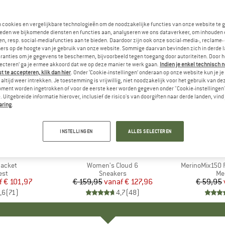
n cookies en vergelijkbare technologieën om de noodzakelijke functies van onze website te 
eden we bijkomende diensten en functies aan, analyseren we ons dataverkeer, om inhouden 
n, resp. social-mediafuncties aan te bieden. Daardoor zijn ook onze social-media-, reclame-
ers op de hoogte van je gebruik van onze website. Sommige daarvan bevinden zich in derde 
ranties om je gegevens te beschermen, bijvoorbeeld tegen toegang door autoriteiten. Door h
lecteren’ ga je ermee akkoord dat we op deze manier te werk gaan.
Indien je enkel technisch 
 te accepteren, klik dan hier
. Onder ‘Cookie-instellingen’ onderaan op onze website kun je 
altijd weer intrekken. Je toestemming is vrijwillig, niet noodzakelijk voor het gebruik van d
oment worden ingetrokken of voor de eerste keer worden gegeven onder "Cookie-instellingen
 Uitgebreide informatie hierover, inclusief de risico's van doorgiften naar derde landen, vind 
aring
.
tot -20%
tot -55%
Korting
Korting
INSTELLINGEN
ALLES SELECTEREN
+
1
+
10
NIA
MERK
ON
ME
HEB
Jacket
Artikel
Women's Cloud 6
Artikel
MerinoMix150 P
groep
est
Productgroep
Sneakers
Pr
Me
f
ijs
rlaagde prijs
€ 101,97
€ 159,95
vanaf
Prijs
Verlaagde prijs
€ 127,96
€ 59,95
,6
(
71
)
4,7
(
48
)