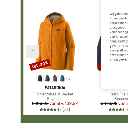
Wij gebruike
Bovendien bi
personalisere
analysepartn
voldoende ga
van ‘Alles se
cookies wenst
geven en ook 
kan op elk m
onze website.
privacyverkl
tot -30%
tot -32%
Korting
Korting
+
8
MERK
PATAGONIA
MERK
PATAGO
Artikel
Torrentshell 3L Jacket
Artikel
Retro Pile 
Productgroep
Regenjas
Product
Fleecev
€ 199,95
vanaf
Prijs
Verlaagde prijs
€ 139,97
€ 149,95
vana
Pr
Ve
4,7
(
79
)
4