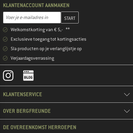
KLANTENACCOUNT AANMAKEN
Vul je e-mailadres hier in en maak in de volgende stap je klanten
E-mailadres
Welkomstkorting van € 5,- **
Exclusieve toegang tot kortingsacties
Sla producten op je verlanglijstje op
Verjaardagsverrassing
KLANTENSERVICE
OVER BERGFREUNDE
DE OVEREENKOMST HERROEPEN