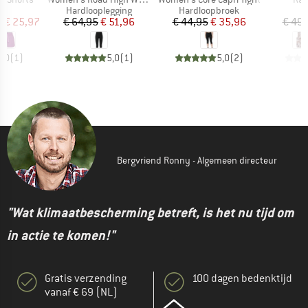
uctgroep
Productgroep
Productgroep
P
Hardlooplegging
Hardloopbroek
T
ijs
rlaagde prijs
Prijs
Verlaagde prijs
Prijs
Verlaagde prijs
f
€ 25,97
€ 64,95
€ 51,96
€ 44,95
€ 35,96
€ 49,
5,0
(
1
)
5,0
(
1
)
5,0
(
2
)
Bergvriend Ronny - Algemeen directeur
"Wat klimaatbescherming betreft, is het nu tijd om
in actie te komen!"
Gratis verzending
100 dagen bedenktijd
vanaf € 69 (NL)