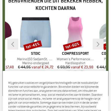
BERGVRIENDEN DIE DIT BEKEKEN HEBBEN,
KOCHTEN DAARNA
%
tot -45%
tot -60%
-2
Korting
Korting
Kort
OX
MERK
STOIC
MERK
COMPRESSPORT
MERK
COMP
 Cap
Artikel
Merino150 SadjemSt. Boxer
Artikel
Women's Performance Singlet
Artik
Pro 
ductgroep
Productgroep
Merino-ondergoed
Productgroep
Hardloopshirt
f
ijs
rlaagde prijs
€ 17,48
€ 44,95
vanaf
Prijs
Verlaagde prijs
€ 24,72
€ 59,95
vanaf
Prijs
Verlaagde prijs
€ 23,98
€ 44,95
+
9
,5
(
12
)
4,6
(
19
)
0,0
(
0
)
Wij gebruiken cookies en vergelijkbare technologieën om de noodzakelijke
functies van onze website te garanderen. Bovendien bieden we bijkomende
diensten en functies aan, analyseren we ons dataverkeer, om inhouden en
reclame te personaliseren, resp. social-mediafuncties aan te bieden. Daardoor
zijn ook onze social-media-, reclame- en analysepartners op de hoogte van je
gebruik van onze website. Sommige daarvan bevinden zich in derde landen
COMPRESSPORT
-
Performance Short Aurora
zonder voldoende garanties om je gegevens te beschermen, bijvoorbeeld
tegen toegang door autoriteiten. Door het aanklikken van ‘Alles selecteren’ ga