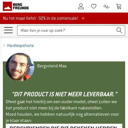
De klantenaccount
Naar
Naar de verlanglijs
Naar de pro
Nu tot maar liefst -50% in de zomersale!
Nu tot maar liefst -50% in de zomersale! »
Hardloopshorts
Bergvriend Max
"DIT PRODUCT IS NIET MEER LEVERBAAR."
Ofwel gaat het hierbij om een ouder model, ofwel zullen we
het product niet meer bij de fabrikant nabestellen.
Moed houden, we hebben natuurlijk nog alternatieven voor
je klaar staan: