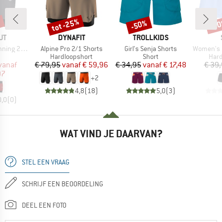
%
tot -25%
-50%
-5
Korting
Korting
Kort
MERK
MERK
UT
DYNAFIT
TROLLKIDS
Artikel
Artikel
Artikel
in 1 Shorts
Alpine Pro 2/1 Shorts
Girl's Senja Shorts
Women's HelsingborgSt
uctgroep
Productgroep
Productgroep
Prod
Hardloopshort
Short
Hard
ijs
rlaagde prijs
Prijs
Verlaagde prijs
Prijs
Verlaagde prijs
vanaf
€ 79,95
vanaf
€ 59,96
€ 34,95
vanaf
€ 17,48
€ 39
97
+
2
4,8
(
18
)
5,0
(
3
)
0,0
(
0
)
WAT VIND JE DAARVAN?
STEL EEN VRAAG
SCHRIJF EEN BEOORDELING
DEEL EEN FOTO