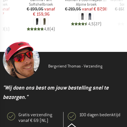
roep
Productgroep
Productgroep
Prod
broek
Softshellbroek
Alpine broek
Soft
ijs
rlaagde prijs
Prijs
Verlaagde prijs
Prijs
Verlaagde prijs
vanaf
€ 199,95
vanaf
€ 219,95
vanaf
€ 87,98
€ 159
,97
€ 159,96
4,5
(
27
)
5,0
(
1
)
4,8
(
4
)
Bergvriend Thomas - Verzending
"Wij doen ons best om jouw bestelling snel te
bezorgen."
Gratis verzending
100 dagen bedenktijd
vanaf € 69 (NL)