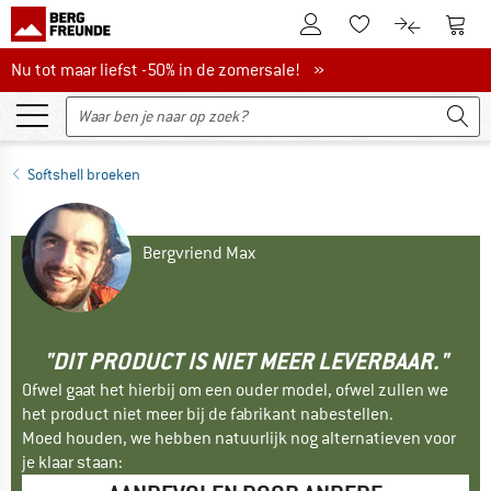
De klantenaccount
Naar
Naar de verlanglijs
Naar de pro
Nu tot maar liefst -50% in de zomersale!
Nu tot maar liefst -50% in de zomersale! »
Softshell broeken
Bergvriend Max
"DIT PRODUCT IS NIET MEER LEVERBAAR."
Ofwel gaat het hierbij om een ouder model, ofwel zullen we
het product niet meer bij de fabrikant nabestellen.
Moed houden, we hebben natuurlijk nog alternatieven voor
je klaar staan: