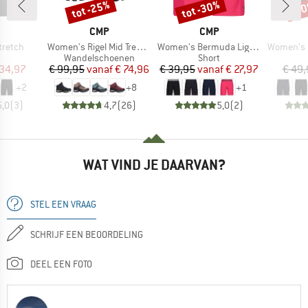
tot -25%
tot -30%
-3
Korting
Korting
Kort
K
MERK
MERK
CMP
CMP
Artikel
Artikel
Artikel
tretch
Women's Rigel Mid Trekking Shoes Waterproof
Women's Bermuda Light Climb
Women's Be
uctgroep
Productgroep
Productgroep
Wandelschoenen
Short
ijs
rlaagde prijs
Prijs
Verlaagde prijs
Prijs
Verlaagde prijs
 34,97
€ 99,95
vanaf
€ 74,96
€ 39,95
vanaf
€ 27,97
€ 49,
+
2
+
8
+
1
5,0
(
3
)
4,7
(
26
)
5,0
(
2
)
WAT VIND JE DAARVAN?
STEL EEN VRAAG
SCHRIJF EEN BEOORDELING
DEEL EEN FOTO