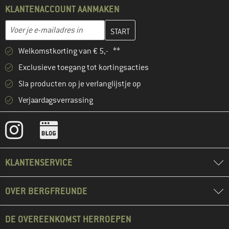
KLANTENACCOUNT AANMAKEN
Vul je e-mailadres hier in en maak in de volgende stap je klanten
E-mailadres
Welkomstkorting van € 5,- **
Exclusieve toegang tot kortingsacties
Sla producten op je verlanglijstje op
Verjaardagsverrassing
KLANTENSERVICE
OVER BERGFREUNDE
DE OVEREENKOMST HERROEPEN