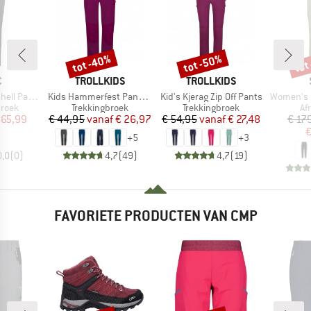
tot -40%
tot -50%
tot
Korting
Korting
Kort
K
MERK
MERK
C
TROLLKIDS
TROLLKIDS
Artikel
Artikel
Artikel
ell Pants
Kids Hammerfest Pants Pro
Kid's Kjerag Zip Off Pants
Women's HoforsSt. So
roep
Productgroep
Productgroep
Pr
broek
Trekkingbroek
Trekkingbroek
Af
ijs
rlaagde prijs
Prijs
Verlaagde prijs
Prijs
Verlaagde prijs
 65,99
€ 44,95
vanaf
€ 26,97
€ 54,95
vanaf
€ 27,48
€ 17
€
+
5
+
3
0,0
(
0
)
4,7
(
49
)
4,7
(
19
)
FAVORIETE PRODUCTEN VAN CMP