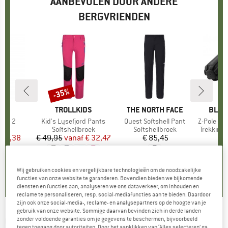
AANBEVOLEN DOOR ANDERE
BERGVRIENDEN
-35%
Korting
O
MERK
TROLLKIDS
MERK
THE NORTH FACE
MERK
BLAC
iga 2
Artikel
Kid's Lysefjord Pants
Artikel
Quest Softshell Pant
Artikel
Z-Pole Pol
tgroep
oek
Productgroep
Softshellbroek
Productgroep
Softshellbroek
Productg
Trekking
ijs
rlaagde prijs
 56,38
€ 49,95
vanaf
Prijs
Verlaagde prijs
€ 32,47
€ 85,45
Prijs
5,0
(
3
)
5,0
(
7
)
5,0
(
2
)
Wij gebruiken cookies en vergelijkbare technologieën om de noodzakelijke
functies van onze website te garanderen. Bovendien bieden we bijkomende
diensten en functies aan, analyseren we ons dataverkeer, om inhouden en
reclame te personaliseren, resp. social-mediafuncties aan te bieden. Daardoor
zijn ook onze social-media-, reclame- en analysepartners op de hoogte van je
gebruik van onze website. Sommige daarvan bevinden zich in derde landen
CMP
-
Girl's Pant Long Stretch Polyester -
zonder voldoende garanties om je gegevens te beschermen, bijvoorbeeld
tegen toegang door autoriteiten. Door het aanklikken van ‘Alles selecteren’ ga