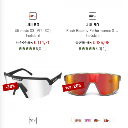
JULBO
JULBO
Ultimate S3 (VLT 13%)
Rush Reactiv Performance S0-3 (VLT 
Fietsbril
Fietsbril
€ 134,95
€ 114,71
€ 219,95
€ 186,96
5,0
(1)
5,0
(1)
tot -20%
-20%