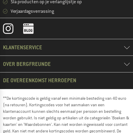
Sla producten op je verlanglijstje op
Verjaardagsverrassing
KLANTENSERVICE
OVER BERGFREUNDE
DE OVEREENKOMST HERROEPEN
**De kortingscode is geldig vanaf een minimale besteding van 40 euro
(na retouren). Kortingscodes voor het aanmaken van een
klantenaccount kunnen slechts eenmaal per persoon en bestelling
worden gebruikt. Is niet geldig op artikelen uit de categorieën 'Boeken &
kaarten' en 'Waardebonnen'. Kan niet worden ingewisseld voor contant
geld. Kan niet met andere kortingscodes worden gecombineerd. De