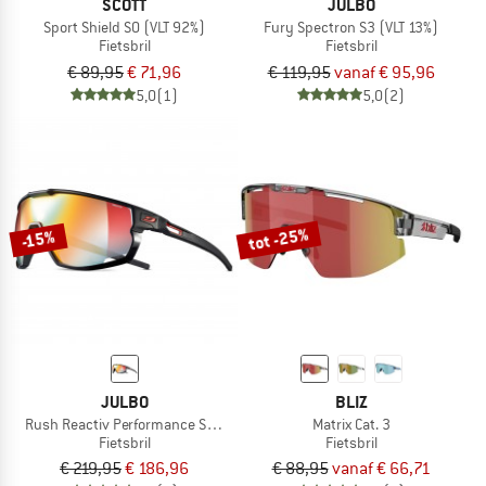
SCOTT
JULBO
Sport Shield S0 (VLT 92%)
Fury Spectron S3 (VLT 13%)
Fietsbril
Fietsbril
€ 89,95
€ 71,96
€ 119,95
vanaf € 95,96
5,0
(1)
5,0
(2)
tot -25%
-15%
JULBO
BLIZ
Rush Reactiv Performance S1-3 (VLT 17 / 75%)
Matrix Cat. 3
Fietsbril
Fietsbril
€ 219,95
€ 186,96
€ 88,95
vanaf € 66,71