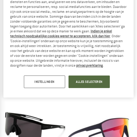
diensten en functies aan, analyseren we ons dataverkeer, om inhouden en
NAAR DE SALE
reclame te personaliseren, resp. social-mediafuncties aan te bieden. Daardoor
zijn ook onze social-media-, reclame- en analysepartners op de hoogte van je
gebruik van onze website. Sommige daarvan bevinden zich in derde landen
zonder voldoende garanties om je gegevens te beschermen, bijvoorbeeld
tegen toegang door autoriteiten. Door het aanklikken van ‘Alles selecteren’ ga
je ermee akkoord dat we op deze manier te werk gaan.
Indien je enkel
technisch noodzakelijke cookies wenst te accepteren, klik dan hier
. Onder
‘Cookie-instellingen’ onderaan op onze website kun je je toestemming geven
en ook altijd weer intrekken. Je toestemming is vrijwillig, niet noodzakelijk
voor het gebruik van deze website en kan op elk moment worden ingetrokken
of voor de eerste keer worden gegeven onder "Cookie-instellingen" onderaan
op onze website. Uitgebreide informatie hierover, inclusief de risico's van
RED BULL SPECT
RED BULL SPECT
doorgiften naar derde landen, vind je in onze
privacyverklaring
.
Dash Mirror Cat 3 (VLT 13%)
Dash Mirror Cat 3 (VLT 16%)
Fietsbril
Fietsbril
INSTELLINGEN
ALLES SELECTEREN
€ 79,95
€ 79,95
5,0
(1)
5,0
(1)