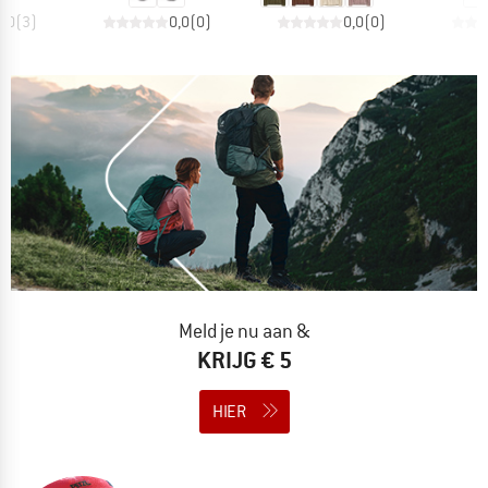
5,0
(
3
)
0,0
(
0
)
0,0
(
0
)
Meld je nu aan &
KRIJG € 5
HIER