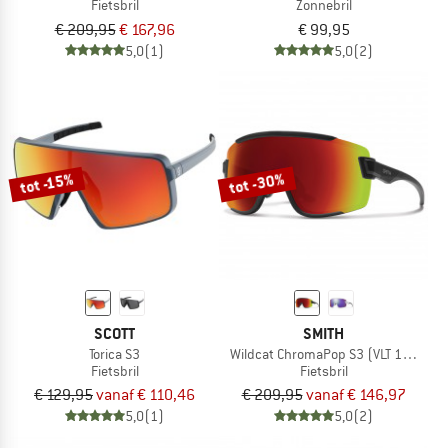
Fietsbril
Zonnebril
€ 209,95
€ 167,96
€ 99,95
5,0
(1)
5,0
(2)
tot -30%
tot -15%
SCOTT
SMITH
Torica S3
Wildcat ChromaPop S3 (VLT 15%) + S
Fietsbril
Fietsbril
€ 129,95
vanaf € 110,46
€ 209,95
vanaf € 146,97
5,0
(1)
5,0
(2)