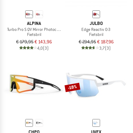
ALPINA
JULBO
Turbo Pro S QV Mirror Photochromic S1-3
Edge Reactiv 0-3
Fietsbril
Fietsbril
€ 179,95
€ 143,96
€ 234,95
€ 187,96
4,0
(3)
3,7
(3)
-18%
CHPO
UVEX