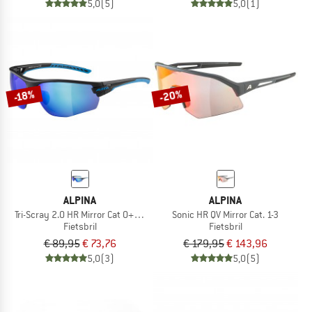
5,0
(5)
5,0
(1)
-20%
-18%
ALPINA
ALPINA
Tri-Scray 2.0 HR Mirror Cat 0+2+3
Sonic HR QV Mirror Cat. 1-3
Fietsbril
Fietsbril
€ 89,95
€ 73,76
€ 179,95
€ 143,96
5,0
(3)
5,0
(5)