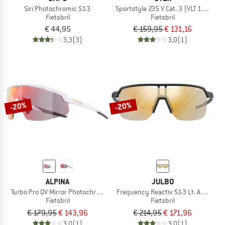
Siri Photochromic S1-3
Sportstyle 235 V Cat. 3 (VLT 17%)
Fietsbril
Fietsbril
€ 44,95
€ 159,95
€ 131,16
3,3
(3)
3,0
(1)
-20%
-20%
ALPINA
JULBO
Turbo Pro QV Mirror Photochromic S1-3
Frequency Reactiv S1-3 Lt. Amplifier
Fietsbril
Fietsbril
€ 179,95
€ 143,96
€ 214,95
€ 171,96
3,0
(1)
3,0
(1)