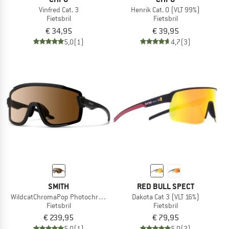
Vinfred Cat. 3
Henrik Cat. 0 (VLT 99%)
Fietsbril
Fietsbril
€ 34,95
€ 39,95
5,0
(1)
4,7
(3)
SMITH
RED BULL SPECT
WildcatChromaPop Photochromic S1-3 + S0
Dakota Cat 3 (VLT 16%)
Fietsbril
Fietsbril
€ 239,95
€ 79,95
5,0
(1)
5,0
(2)