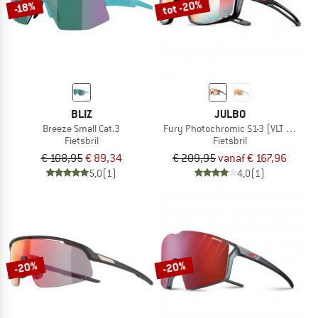
tot -20%
-18%
BLIZ
JULBO
Breeze Small Cat.3
Fury Photochromic S1-3 (VLT 17-75%)
Fietsbril
Fietsbril
€ 108,95
€ 89,34
€ 209,95
vanaf € 167,96
5,0
(1)
4,0
(1)
-20%
-20%