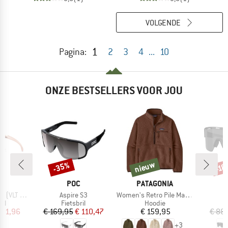
VOLGENDE
1
Pagina:
2
3
4
...
10
ONZE BESTSELLERS VOOR JOU
nieuw
-35%
-18
Korting
nieuw
Kort
MERK
MERK
O
POC
PATAGONIA
Artikel
Artikel
Ar
VLT 13%)
Aspire S3
Women's Retro Pile Marsupial
M
tgroep
Productgroep
Productgroep
P
il
Fietsbril
Hoodie
F
ijs
rlaagde prijs
Prijs
Verlaagde prijs
Prijs
 91,96
€ 169,95
€ 110,47
€ 159,95
€ 88
+
3