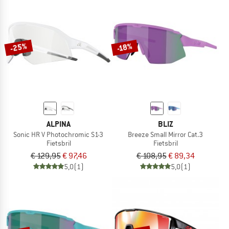
-25%
-18%
ALPINA
BLIZ
Sonic HR V Photochromic S1-3
Breeze Small Mirror Cat.3
Fietsbril
Fietsbril
€ 129,95
€ 97,46
€ 108,95
€ 89,34
5,0
(1)
5,0
(1)