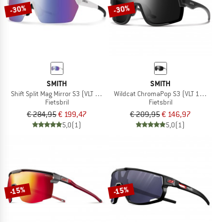
-30%
-30%
SMITH
SMITH
Shift Split Mag Mirror S3 (VLT 15%) + S0 (VLT 89%)
Wildcat ChromaPop S3 (VLT 10%) + S
Fietsbril
Fietsbril
€ 284,95
€ 199,47
€ 209,95
€ 146,97
5,0
(1)
5,0
(1)
-15%
-15%