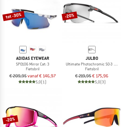
tot -30%
-20%
ADIDAS EYEWEAR
JULBO
SP0106 Mirror Cat: 3
Ultimate Photochromic S0-3 (VLT 8-
Fietsbril
Fietsbril
€ 209,95
vanaf € 146,97
€ 219,95
€ 175,96
5,0
(1)
5,0
(3)
-20%