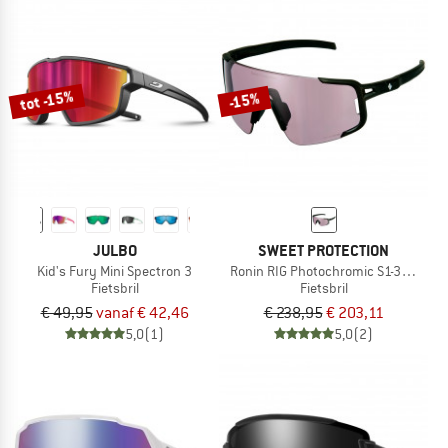
tot -15%
-15%
JULBO
SWEET PROTECTION
Kid's Fury Mini Spectron 3
Ronin RIG Photochromic S1-3 (VLT 75
Fietsbril
Fietsbril
€ 49,95
vanaf € 42,46
€ 238,95
€ 203,11
5,0
(1)
5,0
(2)