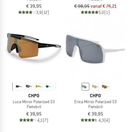
€ 39,95
€ 98,95
vanaf € 74,21
3,9
(12)
5,0
(1)
CHPO
CHPO
Luca Mirror Polarized S3
Erica Mirror Polarized S3
Fietsbril
Fietsbril
€ 39,95
€ 39,95
4,1
(7)
4,3
(4)