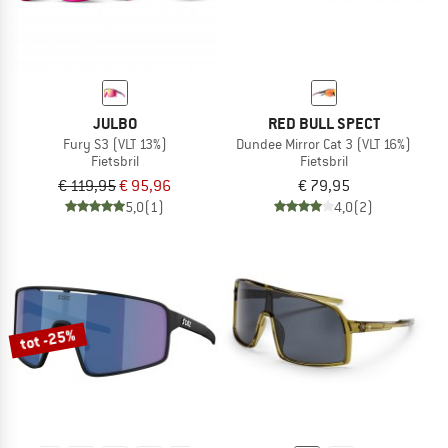
JULBO
RED BULL SPECT
Fury S3 (VLT 13%)
Dundee Mirror Cat 3 (VLT 16%)
Fietsbril
Fietsbril
€ 119,95
€ 95,96
€ 79,95
5,0
(1)
4,0
(2)
tot -25%