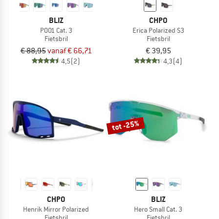
BLIZ
CHPO
P001 Cat. 3
Erica Polarized S3
Fietsbril
Fietsbril
€ 88,95
vanaf € 66,71
€ 39,95
4,5
(2)
4,3
(4)
tot -25%
CHPO
BLIZ
Henrik Mirror Polarized
Hero Small Cat. 3
Fietsbril
Fietsbril