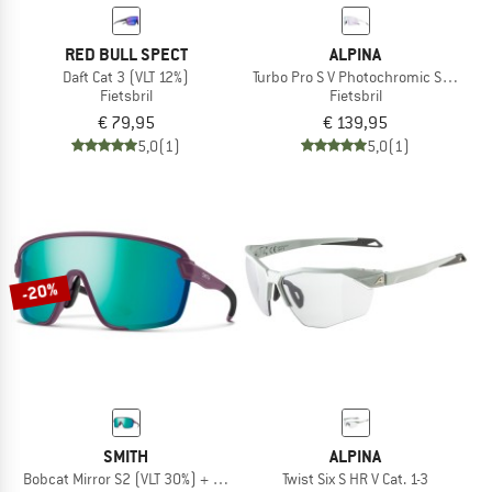
RED BULL SPECT
ALPINA
Daft Cat 3 (VLT 12%)
Turbo Pro S V Photochromic S1-3
Fietsbril
Fietsbril
€ 79,95
€ 139,95
5,0
(1)
5,0
(1)
-20%
SMITH
ALPINA
Bobcat Mirror S2 (VLT 30%) + S0 (VLT 89%)
Twist Six S HR V Cat. 1-3