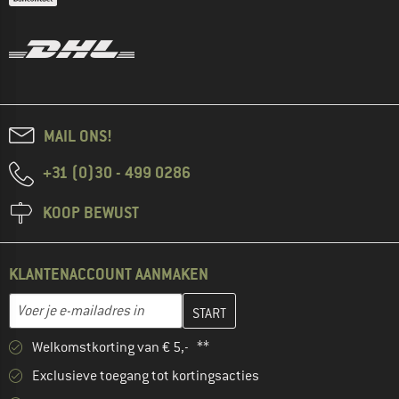
MAIL ONS!
+31 (0)30 - 499 0286
KOOP BEWUST
KLANTENACCOUNT AANMAKEN
Vul je e-mailadres hier in en maak in de volgende stap je klanten
E-mailadres
Welkomstkorting van € 5,- **
Exclusieve toegang tot kortingsacties