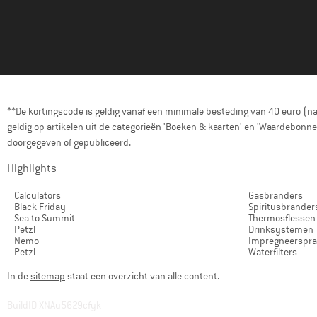
**De kortingscode is geldig vanaf een minimale besteding van 40 euro (n
geldig op artikelen uit de categorieën 'Boeken & kaarten' en 'Waardebon
doorgegeven of gepubliceerd.
Highlights
Calculators
Gasbranders
Black Friday
Spiritusbrander
Sea to Summit
Thermosflessen
Petzl
Drinksystemen
Nemo
Impregneerspr
Petzl
Waterfilters
In de
sitemap
staat een overzicht van alle content.
BuildID XNAu5629cfyk