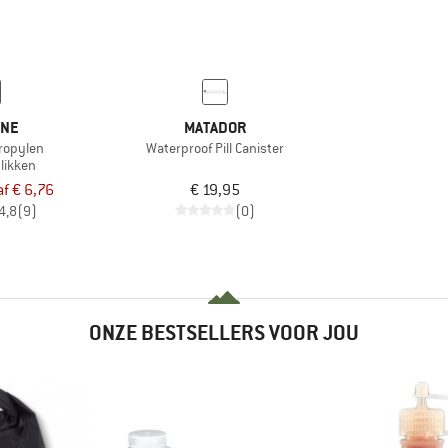
ENE
MATADOR
ropylen
Waterproof Pill Canister
likken
f € 6,76
€ 19,95
4,8
(9)
(0)
ONZE BESTSELLERS VOOR JOU