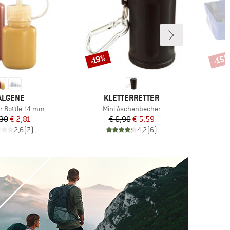
-15
-19%
Korting
Korti
ERK
MERK
M
ALGENE
KLETTERRETTER
O
Artikel
r Bottle 14 mm
Mini Aschenbecher
Prijs
Verlaagde prijs
Prijs
Verlaagde prijs
,30
€ 2,81
€ 6,90
€ 5,59
2,6
(
7
)
4,2
(
6
)