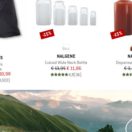
-15%
-15%
Korting
Korting
MERK
M
NALGENE
N
US
Artikel
Artikel
Cuboid Wide Neck Bottle
Dispense
ck
Prijs
Verlaagde prijs
€ 13,95
€ 11,86
€ 3
ctgroep
s
ijs
rlaagde prijs
10,98
4,8
(
16
)
0,0
(
0
)