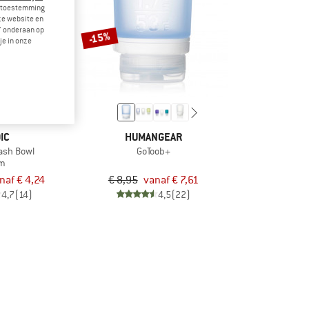
je toestemming
eze website en
" onderaan op
-15%
je in onze
IC
HUMANGEAR
ash Bowl
GoToob+
m
naf € 4,24
€ 8,95
vanaf € 7,61
4,7
(14)
4,5
(22)