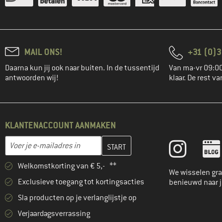
MAIL ONS!
+31 (0)3
Daarna kun jij ook naar buiten. In de tussentijd
Van ma-vr 09:00
antwoorden wij!
klaar. De rest va
KLANTENACCOUNT AANMAKEN
Vul je e-mailadres hier in en maak in de volgende stap je klanten
E-mailadres
Welkomstkorting van € 5,- **
We wisselen gra
Exclusieve toegang tot kortingsacties
benieuwd naar 
Sla producten op je verlanglijstje op
Verjaardagsverrassing