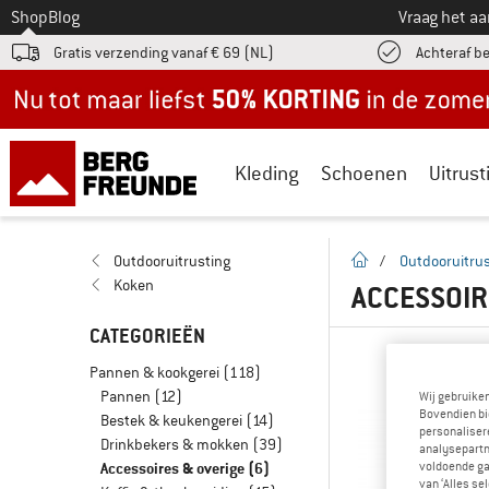
Naar
Shop
Blog
Vraag het a
Gratis verzending vanaf € 69 (NL)
Achteraf b
Nu tot maar liefst -50% in de zomersale!
Kleding
Schoenen
Uitrust
Startpagina
Outdooruitrusting
/
Outdooruitrus
Koken
ACCESSOIR
CATEGORIEËN
Pannen & kookgerei
(118)
Pannen
(12)
Wij gebruike
Bovendien bi
Bestek & keukengerei
(14)
personalisere
Drinkbekers & mokken
(39)
analysepartn
Accessoires & overige
(6)
voldoende ga
van ‘Alles se