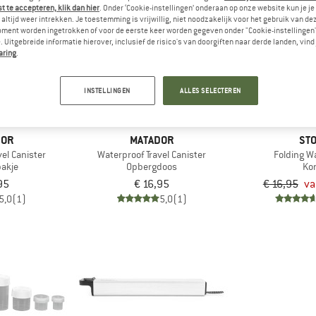
 te accepteren, klik dan hier
. Onder ‘Cookie-instellingen’ onderaan op onze website kun je 
altijd weer intrekken. Je toestemming is vrijwillig, niet noodzakelijk voor het gebruik van d
oment worden ingetrokken of voor de eerste keer worden gegeven onder "Cookie-instellingen
-75%
 Uitgebreide informatie hierover, inclusief de risico's van doorgiften naar derde landen, vind 
aring
.
INSTELLINGEN
ALLES SELECTEREN
DOR
MATADOR
STO
el Canister
Waterproof Travel Canister
Folding W
akje
Opbergdoos
Ko
95
€ 16,95
€ 16,95
va
5,0
(1)
5,0
(1)