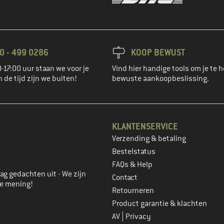
0 - 499 0286
KOOP BEWUST
-17:00 uur staan we voor je
Vind hier handige tools om je te h
n de tijd zijn we buiten!
bewuste aankoopbeslissing.
KLANTENSERVICE
Verzending & betaling
account aan
Bestelstatus
FAQs & Help
ag gedachten uit - We zijn
Contact
je mening!
Retourneren
Product garantie & klachten
|
AV
Privacy