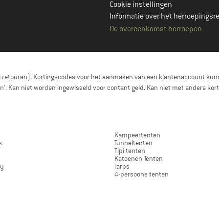
Cookie instellingen
Informatie over het herroepingsr
De overeenkomst herroepen
a retouren). Kortingscodes voor het aanmaken van een klantenaccount kunn
nen'. Kan niet worden ingewisseld voor contant geld. Kan niet met andere 
Kampeertenten
s
Tunneltenten
Tipi tenten
Katoenen Tenten
ay
Tarps
4-persoons tenten