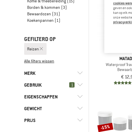
Koffie & theebereiding
(15)
cookies wenst
Borden & kommen
(3)
geven en ook 
kan op elk m
Bewaardozen
(31)
onze website.
Koekenpannen
(1)
privacyverkl
GEFILTERD OP
Reizen
MATA
Alle filters wissen
Waterproof Trav
Bewaarb
MERK
€ 12,
GEBRUIK
1
EIGENSCHAPPEN
(6)
Reizen
(10)
Dagelijks leven
(1)
humangear
GEWICHT
(4)
BPA-vrij
(8)
Fietsen
(3)
Matador
PRIJS
(63)
Kamperen
-15%
(1)
Nalgene