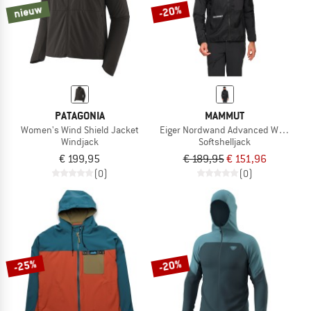
nieuw
-20%
PATAGONIA
MAMMUT
Women's Wind Shield Jacket
Eiger Nordwand Advanced Windbrea
Windjack
Softshelljack
€ 199,95
€ 189,95
€ 151,96
(0)
(0)
-25%
-20%