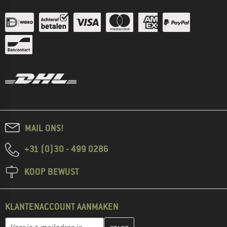
MAIL ONS!
+31 (0)30 - 499 0286
KOOP BEWUST
KLANTENACCOUNT AANMAKEN
Vul je e-mailadres hier in en maak in de volgende stap je klanten
E-mailadres