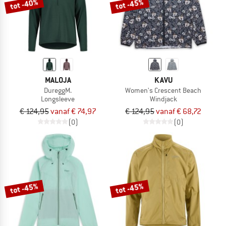
tot -40%
tot -45%
MALOJA
KAVU
DureggM.
Women's Crescent Beach
Longsleeve
Windjack
€ 124,95
vanaf € 74,97
€ 124,95
vanaf € 68,72
(0)
(0)
tot -45%
tot -45%