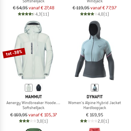
Softshelljack
Windjack
€ 54,95
vanaf € 27,48
€ 119,95
vanaf € 77,97
4,3
(11)
4,0
(1)
tot -38%
MAMMUT
DYNAFIT
Aenergy Windbreaker Hooded Jacket
Women's Alpine Hybrid Jacket
Softshelljack
Hardloopjack
€ 169,95
vanaf € 105,37
€ 169,95
3,0
(1)
2,0
(1)