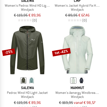
SALEWA
CMP
Women's Pedroc Wind HD Light Jacket
Women's Jacket Hybrid Fix Hood
Windjack
Windjack
€ 119,95
€ 89,96
€ 89,95
€ 67,46
(0)
(0)
tot -42%
-25%
SALEWA
MAMMUT
Pedroc Wind HD Light Jacket
Women's Aenergy Windbreaker Hoo
Windjack
Windjack
€ 119,95
€ 89,96
€ 169,95
vanaf € 98,57