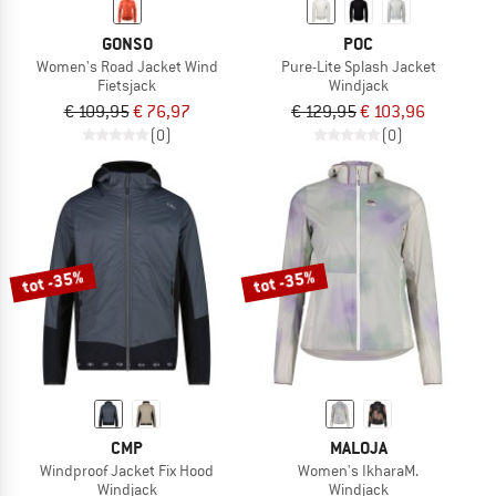
GONSO
POC
Women's Road Jacket Wind
Pure-Lite Splash Jacket
Fietsjack
Windjack
€ 109,95
€ 76,97
€ 129,95
€ 103,96
(0)
(0)
tot -35%
tot -35%
CMP
MALOJA
Windproof Jacket Fix Hood
Women's IkharaM.
Windjack
Windjack