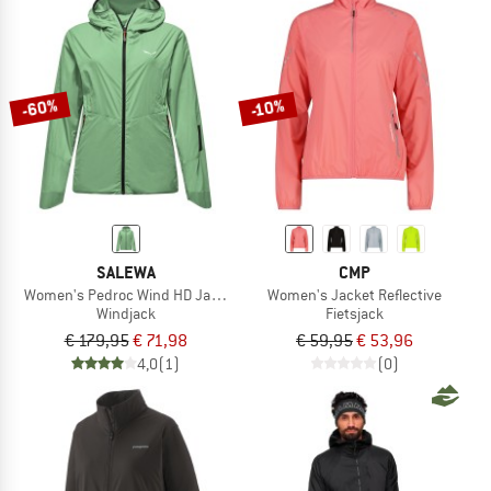
-60%
-10%
SALEWA
CMP
Women's Pedroc Wind HD Jacket
Women's Jacket Reflective
Windjack
Fietsjack
€ 179,95
€ 71,98
€ 59,95
€ 53,96
4,0
(1)
(0)