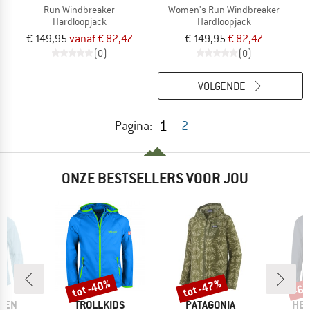
Run Windbreaker
Women's Run Windbreaker
Hardloopjack
Hardloopjack
€ 149,95
vanaf € 82,47
€ 149,95
€ 82,47
(0)
(0)
VOLGENDE
1
Pagina:
2
ONZE BESTSELLERS VOOR JOU
%
tot -40%
tot -47%
-6
Korting
Korting
Kort
MERK
MERK
ME
ÄVEN
TROLLKIDS
PATAGONIA
HEB