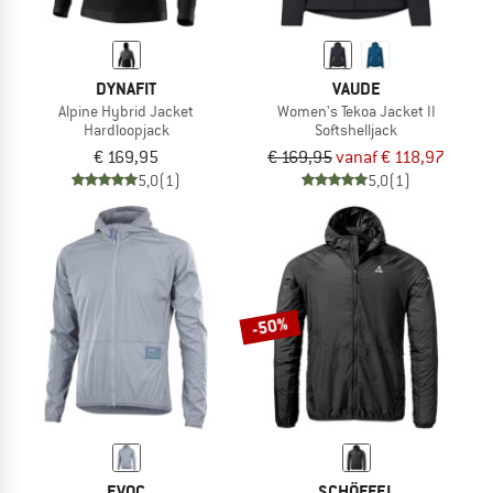
DYNAFIT
VAUDE
Alpine Hybrid Jacket
Women's Tekoa Jacket II
Hardloopjack
Softshelljack
€ 169,95
€ 169,95
vanaf € 118,97
5,0
(1)
5,0
(1)
-50%
EVOC
SCHÖFFEL