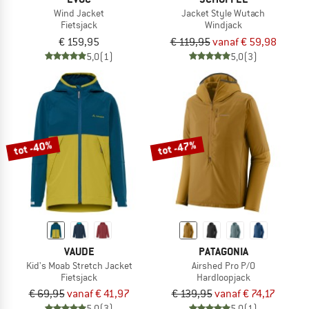
Wind Jacket
Jacket Style Wutach
Fietsjack
Windjack
€ 159,95
€ 119,95
vanaf € 59,98
5,0
(1)
5,0
(3)
tot -40%
tot -47%
VAUDE
PATAGONIA
Kid's Moab Stretch Jacket
Airshed Pro P/O
Fietsjack
Hardloopjack
€ 69,95
vanaf € 41,97
€ 139,95
vanaf € 74,17
5,0
(3)
5,0
(1)