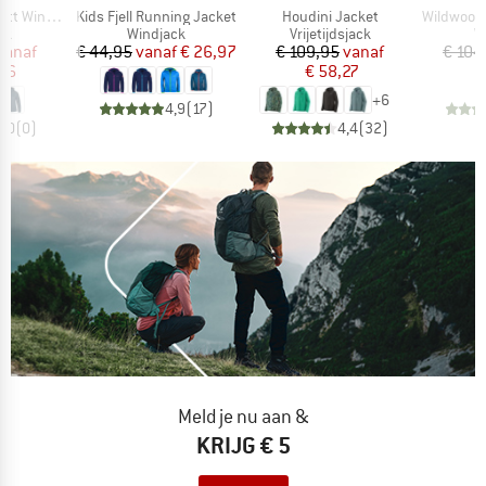
Artikel
Artikel
Artikel
nd Jacket
Kids Fjell Running Jacket
Houdini Jacket
WildwoodHe
tgroep
Productgroep
Productgroep
P
ck
Windjack
Vrijetijdsjack
W
ijs
rlaagde prijs
Prijs
Verlaagde prijs
Prijs
Verlaagde prijs
vanaf
€ 44,95
vanaf
€ 26,97
€ 109,95
vanaf
€ 104
96
€ 58,27
+
6
4,9
(
17
)
0,0
(
0
)
4,4
(
32
)
Meld je nu aan &
KRIJG € 5