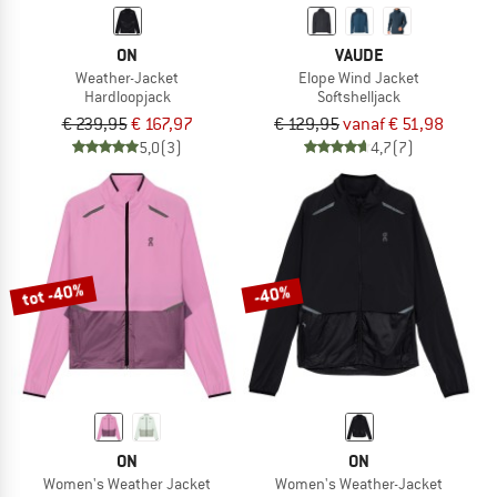
ON
VAUDE
Weather-Jacket
Elope Wind Jacket
Hardloopjack
Softshelljack
€ 239,95
€ 167,97
€ 129,95
vanaf € 51,98
5,0
(3)
4,7
(7)
tot -40%
-40%
ON
ON
Women's Weather Jacket
Women's Weather-Jacket