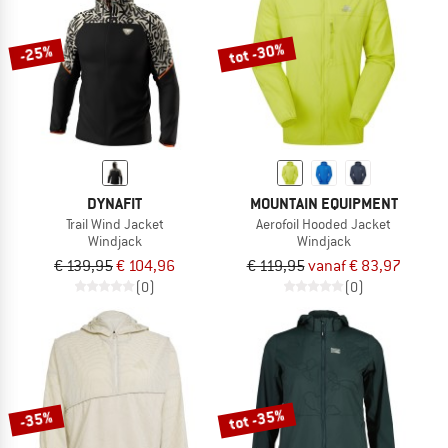
tot -30%
-25%
DYNAFIT
MOUNTAIN EQUIPMENT
Trail Wind Jacket
Aerofoil Hooded Jacket
Windjack
Windjack
€ 139,95
€ 104,96
€ 119,95
vanaf € 83,97
(0)
(0)
tot -35%
-35%