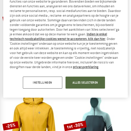
functies van onze website te garanderen. Bovendien bieden we bijkomende
NAAR DE SALE
diensten en functies aan, analyseren we ons dataverkeer, om inhouden en
reclame te personaliseren, resp. social-mediafuncties aan te bieden. Daardoor
zijn ook onze social-media-, reclame- en analysepartners op de hoogte van je
-10%
gebruik van onze website. Sommige daarvan bevinden zich in derde landen
zonder voldoende garanties om je gegevens te beschermen, bijvoorbeeld
tegen toegang door autoriteiten. Door het aanklikken van ‘Alles selecteren’ ga
je ermee akkoord dat we op deze manier te werk gaan.
Indien je enkel
technisch noodzakelijke cookies wenst te accepteren, klik dan hier
. Onder
‘Cookie-instellingen’ onderaan op onze website kun je je toestemming geven
en ook altijd weer intrekken. Je toestemming is vrijwillig, niet noodzakelijk
voor het gebruik van deze website en kan op elk moment worden ingetrokken
of voor de eerste keer worden gegeven onder "Cookie-instellingen" onderaan
FOX RACING
Q36.5
op onze website. Uitgebreide informatie hierover, inclusief de risico's van
doorgiften naar derde landen, vind je in onze
privacyverklaring
.
Ranger Wind Pullover
Air Shell Jacket
Fietsjack
Fietsjack
€ 99,95
€ 89,96
€ 139,95
INSTELLINGEN
ALLES SELECTEREN
5,0
(2)
3,5
(2)
tot -30%
-25%