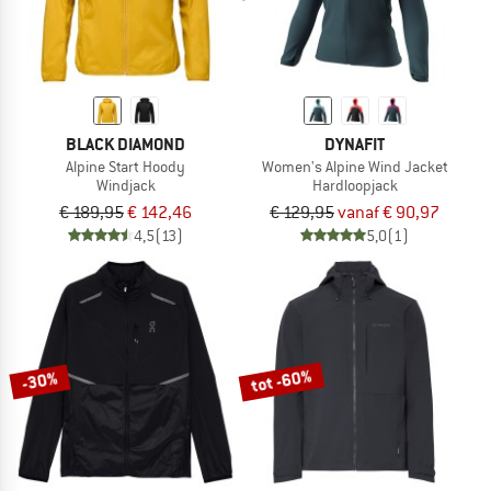
BLACK DIAMOND
DYNAFIT
Alpine Start Hoody
Women's Alpine Wind Jacket
Windjack
Hardloopjack
€ 189,95
€ 142,46
€ 129,95
vanaf € 90,97
4,5
(13)
5,0
(1)
tot -60%
-30%