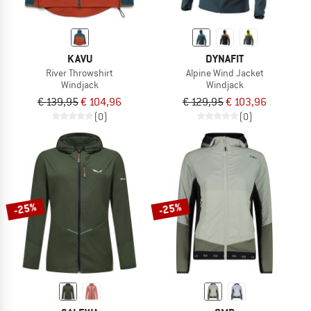
KAVU
DYNAFIT
River Throwshirt
Alpine Wind Jacket
Windjack
Windjack
€ 139,95
€ 104,96
€ 129,95
€ 103,96
(0)
(0)
-25%
-25%