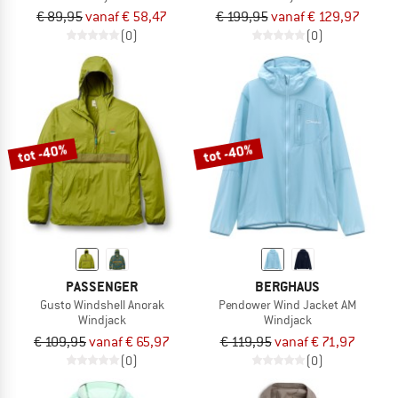
€ 89,95
vanaf € 58,47
€ 199,95
vanaf € 129,97
(0)
(0)
tot -40%
tot -40%
PASSENGER
BERGHAUS
Gusto Windshell Anorak
Pendower Wind Jacket AM
Windjack
Windjack
€ 109,95
vanaf € 65,97
€ 119,95
vanaf € 71,97
(0)
(0)