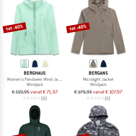
tot -40%
tot -40%
BERGHAUS
BERGANS
Women's Pendower Wind Jacket AF
Microlight Jacket
Windjack
Windjack
€ 119,95
vanaf € 71,97
€ 179,95
vanaf € 107,97
(0)
(0)