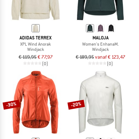
ADIDAS TERREX
MALOJA
XPL Wind Anorak
Women's EnhanaM.
Windjack
Windjack
€ 119,95
€ 77,97
€ 189,95
vanaf € 123,47
(0)
(0)
-30%
-20%