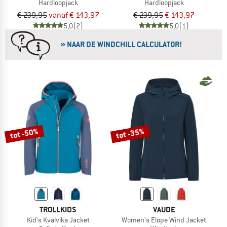
Hardloopjack
Hardloopjack
€ 239,95
vanaf € 143,97
€ 239,95
€ 143,97
5,0
(2)
5,0
(1)
» NAAR DE WINDCHILL CALCULATOR!
tot -50%
tot -35%
TROLLKIDS
VAUDE
Kid's Kvalvika Jacket
Women's Elope Wind Jacket