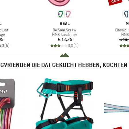
-10%
K
MERK
M
L
BEAL
M
Artikel
Artikel
djust
Be Safe Screw
Classic
groep
Productgroep
Prod
nge
HMS-karabiner
HMS-
ijs
Prijs
95
€ 13,25
€ 19
5,0
(
5
)
3,0
(
1
)
GVRIENDEN DIE DAT GEKOCHT HEBBEN, KOCHTEN