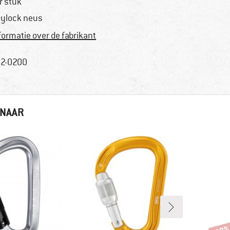
r stuk
ylock neus
formatie over de fabrikant
2-0200
 NAAR
Korti