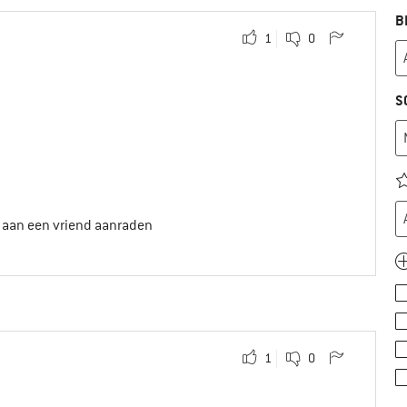
B
1
0
S
t aan een vriend aanraden
1
0