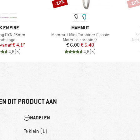
-10%
-10
Korting
Korti
K
MERK
K EMPIRE
MAMMUT
Artikel
Art
ing DYN 13mm
Mammut Mini Carabiner Classic
Se
oductgroep
Productgroep
Pro
ndslinge
Materiaalkarabiner
Niet
Prijs
Verlaagde prijs
Prijs
Verlaagde prijs
vanaf
€ 4,17
€ 6,00
€ 5,40
4,6
(
5
)
4,6
(
5
)
EN DIT PRODUCT AAN
NADELEN
Te klein (1)