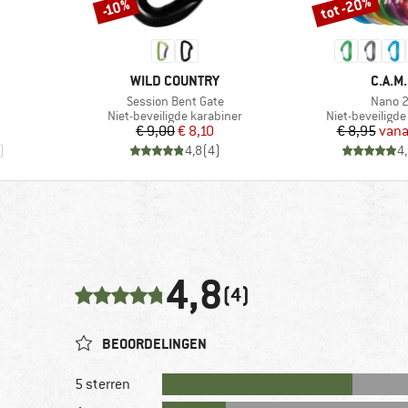
tot -20%
-10%
Korting
Korting
MERK
MERK
WILD COUNTRY
C.A.M.
Artikel
Artikel
Session Bent Gate
Nano 
Productgroep
Productgroep
Niet-beveiligde karabiner
Niet-beveiligde
Prijs
Verlaagde prijs
Pr
Ve
€ 9,00
€ 8,10
€ 8,95
vana
)
4,8
(
4
)
4
4,8
(4)
BEOORDELINGEN
5 sterren