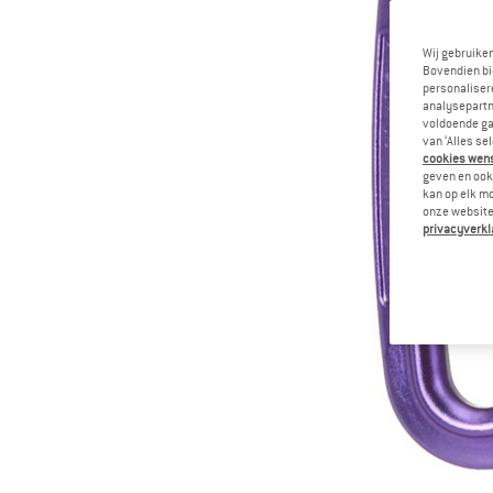
Wij gebruike
Bovendien bi
personalisere
analysepartn
voldoende ga
van ‘Alles se
cookies wenst
geven en ook 
kan op elk m
onze website.
privacyverkl