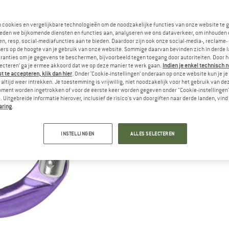
n cookies en vergelijkbare technologieën om de noodzakelijke functies van onze website te 
eden we bijkomende diensten en functies aan, analyseren we ons dataverkeer, om inhouden 
n, resp. social-mediafuncties aan te bieden. Daardoor zijn ook onze social-media-, reclame-
ers op de hoogte van je gebruik van onze website. Sommige daarvan bevinden zich in derde 
ranties om je gegevens te beschermen, bijvoorbeeld tegen toegang door autoriteiten. Door h
lecteren’ ga je ermee akkoord dat we op deze manier te werk gaan.
Indien je enkel technisch 
 te accepteren, klik dan hier
. Onder ‘Cookie-instellingen’ onderaan op onze website kun je 
altijd weer intrekken. Je toestemming is vrijwillig, niet noodzakelijk voor het gebruik van d
oment worden ingetrokken of voor de eerste keer worden gegeven onder "Cookie-instellingen
 Uitgebreide informatie hierover, inclusief de risico's van doorgiften naar derde landen, vind 
aring
.
INSTELLINGEN
ALLES SELECTEREN