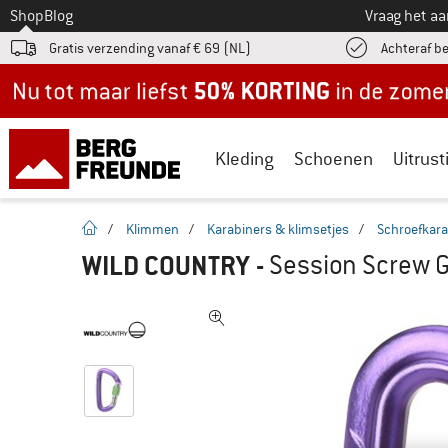
Naar
Shop
Blog
Vraag het a
Gratis verzending vanaf € 69 (NL)
Achteraf b
Nu tot maar liefst -50% in de zomersale!
Kleding
Schoenen
Uitrust
Startpagina
/
Klimmen
/
Karabiners & klimsetjes
/
Schroefkara
WILD COUNTRY
-
Session Screw G