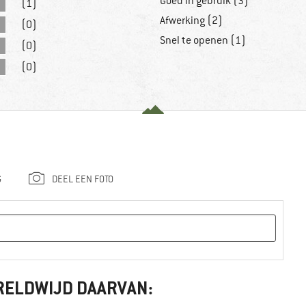
Goed in gebruik (3)
(1)
Afwerking (2)
(0)
Snel te openen (1)
(0)
(0)
G
DEEL EEN FOTO
RELDWIJD DAARVAN: