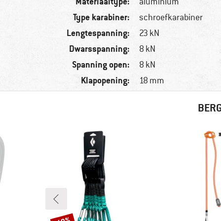
Materiaaltype:
aluminium
Type karabiner:
schroefkarabiner
Lengtespanning:
23 kN
Dwarsspanning:
8 kN
Spanning open:
8 kN
Klapopening:
18 mm
BERG
Korting