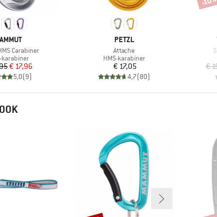
-10
ERK
MERK
AMMUT
PETZL
Artikel
A
 HMS Carabiner
Attache
S
uctgroep
Productgroep
karabiner
HMS-karabiner
Prijs
Verlaagde prijs
Prijs
,95
€ 17,96
€ 17,05
€ 1
5,0
(
9
)
4,7
(
80
)
 OOK