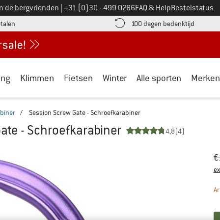
Bel ons op
an de bergvrienden
|
+31 (0)30 - 499 0286
FAQ & Help
Bestelstatus
vind de betalingsinformatie hier! Opent in een infovak
Vind de b
etalen
100 dagen bedenktijd
ing
Klimmen
Fietsen
Winter
Alle sporten
Merken
biner
/
Session Screw Gate - Schroefkarabiner
ate - Schroefkarabiner
4,8
(4)
Oo
Pr
€
ex
Ar