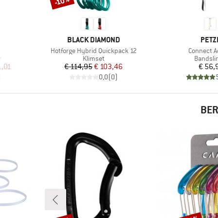
-10%
MERK
MER
BLACK DIAMOND
PETZ
Artikel
Artikel
Hotforge Hybrid Quickpack 12
Connect A
Productgroep
Product
r
Klimset
Bandsli
de prijs
Prijs
Verlaagde prijs
Pr
1,01
€ 114,95
€ 103,46
€ 56,
)
0,0
(
0
)
BER