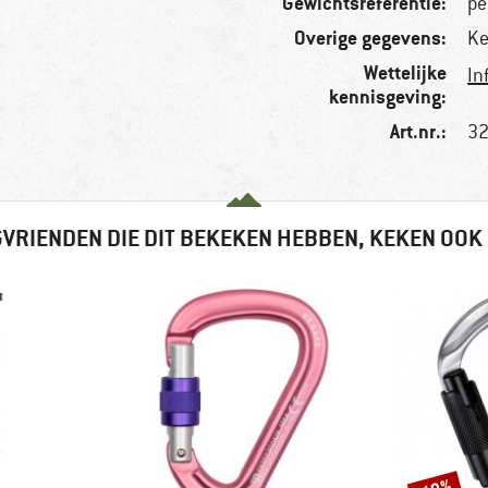
Gewichtsreferentie:
pe
Overige gegevens:
Ke
Wettelijke
In
kennisgeving:
Art.nr.:
32
VRIENDEN DIE DIT BEKEKEN HEBBEN, KEKEN OOK
Korting