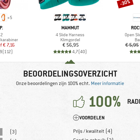
-30%
Korting
+
5
MERK
MER
P.
MAMMUT
ROC
Artikel
Artikel
22
4 Slide Harness
Open Sl
Productgroep
Pr
 karabiner
Klimgordel
Ba
ijs
rlaagde prijs
Prijs
f
€ 7,16
€ 56,95
€ 5,95
,9
(
112
)
4,7
(
40
)
BEOORDELINGSOVERZICHT
Onze beoordelingen zijn 100% echt.
Meer informatie
100%
RAD
VOORDELEN
Prijs / kwaliteit (4)
(3)