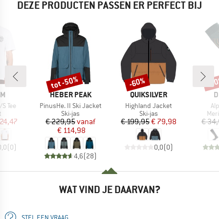
DEZE PRODUCTEN PASSEN ER PERFECT BIJ
tot -50%
-60%
-6
Korting
Korting
Kort
MERK
MERK
M
OM
HEBER PEAK
QUIKSILVER
D
Artikel
Artikel
Art
/S Tee
PinusHe. II Ski Jacket
Highland Jacket
Al
ctgroep
Productgroep
Productgroep
Pro
t
Ski-jas
Ski-jas
Mer
ijs
rlaagde prijs
Prijs
Verlaagde prijs
Prijs
Verlaagde prijs
 24,47
€ 229,95
vanaf
€ 199,95
€ 79,98
€ 34
€ 114,98
0,0
(
0
)
0,0
(
0
)
4,6
(
28
)
WAT VIND JE DAARVAN?
STEL EEN VRAAG