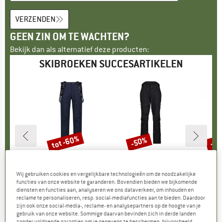
VERZENDEN
GEEN ZIN OM TE WACHTEN?
Bekijk dan als alternatief deze producten:
SKIBROEKEN SUCCESARTIKELEN
tot -60%
-50%
-6
Korting
Korting
Kort
LL
MERK
CMP
MERK
HEBER PEAK
ME
HEB
 Snow Pants
Artikel
Salopette Stretch Polyester
Artikel
PinusHe. 3L Ski Pants
Artikel
CedarH
tgroep
ek
Productgroep
Skibroek
Productgroep
Skibroek
P
S
Wij gebruiken cookies en vergelijkbare technologieën om de noodzakelijke
ijs
rlaagde prijs
 55,98
€ 129,95
Prijs
Verlaagde prijs
vanaf
€ 199,95
Prijs
Verlaagde prijs
€ 99,98
€ 189
functies van onze website te garanderen. Bovendien bieden we bijkomende
€ 51,98
diensten en functies aan, analyseren we ons dataverkeer, om inhouden en
reclame te personaliseren, resp. social-mediafuncties aan te bieden. Daardoor
+
1
zijn ook onze social-media-, reclame- en analysepartners op de hoogte van je
0,0
(
0
)
4,3
(
15
)
gebruik van onze website. Sommige daarvan bevinden zich in derde landen
4,5
(
2
)
zonder voldoende garanties om je gegevens te beschermen, bijvoorbeeld