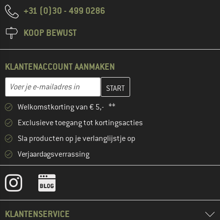
+31 (0)30 - 499 0286
KOOP BEWUST
KLANTENACCOUNT AANMAKEN
Vul je e-mailadres hier in en maak in de volgende stap je klanten
E-mailadres
Welkomstkorting van € 5,- **
Exclusieve toegang tot kortingsacties
Sla producten op je verlanglijstje op
Verjaardagsverrassing
KLANTENSERVICE