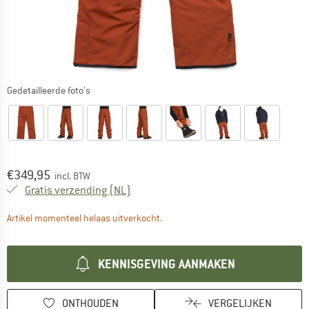
Gedetailleerde foto's
Prijs:
€
349,95
incl. BTW
Nederland. Informatie over de verzend
Gratis verzending
(NL)
De link wordt geopend in een infova
Artikel momenteel helaas uitverkocht.
KENNISGEVING AANMAKEN
ONTHOUDEN
VERGELIJKEN