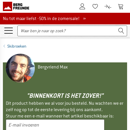
De klantenaccount
Naar
Naar de verlanglijs
Naar de pro
Nu tot maar liefst -50% in de zomersale!
Nu tot maar liefst -50% in de zomersale! »
Skibroeken
Bergvriend Max
"BINNENKORT IS HET ZOVER!"
Dit product hebben we al voor jou besteld. Nu wachten we er
zelf nog op tot de eerste levering bij ons aankomt.
Stuur me een e-mail wanneer het artikel beschikbaar is: