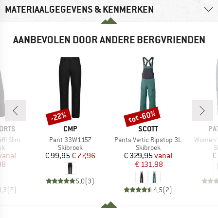
MATERIAALGEGEVENS & KENMERKEN
AANBEVOLEN DOOR ANDERE BERGVRIENDEN
tot -60%
-22%
Korting
Korting
MERK
MERK
ME
ORTS
CMP
SCOTT
PA
Artikel
Artikel
Artikel
fi Slim
Pant 33W1157
Pants Vertic Ripstop 3L
Women's
tgroep
Productgroep
Productgroep
P
ek
Skibroek
Skibroek
S
ijs
rlaagde prijs
Prijs
Verlaagde prijs
Prijs
Verlaagde prijs
vanaf
€ 99,95
€ 77,96
€ 329,95
vanaf
€
98
€ 131,98
5,0
(
3
)
4,3
(
7
)
4,5
(
2
)