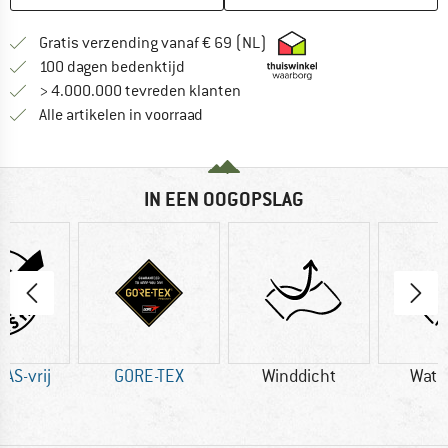
Vind hier de verzendinform
Gratis verzending vanaf € 69 (NL)
Vind de betalingsinformatie hier! Opent
100 dagen bedenktijd
> 4.000.000 tevreden klanten
Alle artikelen in voorraad
IN EEN OOGOPSLAG
AS-vrij
GORE-TEX
Winddicht
Wate