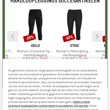
HARDLOOPLEGGINGS SUCCESARTIKELEN
-20%
-50%
-2
Korting
Korting
Kort
K
C
MERK
ODLO
MERK
STOIC
ME
EN
amless Tights
Artikel
Women's Essential Tights 3/4
Artikel
Women's HelsingborgSt. Performance 3/4 Tights II
Artikel
Women's Ener
oep
gging
Productgroep
Hardlooplegging
Productgroep
Hardlooplegging
Prod
Hardl
ijs
rlaagde prijs
 11,19
€ 59,95
Prijs
Verlaagde prijs
€ 47,96
€ 42,95
Prijs
Verlaagde prijs
€ 21,48
€ 39,
Wij gebruiken cookies en vergelijkbare technologieën om de noodzakelijke
5,0
(
1
)
0,0
(
0
)
5,0
(
6
)
functies van onze website te garanderen. Bovendien bieden we bijkomende
diensten en functies aan, analyseren we ons dataverkeer, om inhouden en
reclame te personaliseren, resp. social-mediafuncties aan te bieden. Daardoor
zijn ook onze social-media-, reclame- en analysepartners op de hoogte van je
gebruik van onze website. Sommige daarvan bevinden zich in derde landen
zonder voldoende garanties om je gegevens te beschermen, bijvoorbeeld
UNDER ARMOUR
-
tegen toegang door autoriteiten. Door het aanklikken van ‘Alles selecteren’ ga
Women's Launch Ankle
je ermee akkoord dat we op deze manier te werk gaan.
Indien je enkel
Print Tights - Hardlooplegging
technisch noodzakelijke cookies wenst te accepteren, klik dan hier
. Onder
‘Cookie-instellingen’ onderaan op onze website kun je je toestemming geven