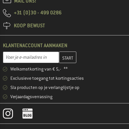
MAIL ONS!
+31 (0)30 - 499 0286
KOOP BEWUST
KLANTENACCOUNT AANMAKEN
Vul je e-mailadres hier in en maak in de volgende stap je klanten
E-mailadres
Welkomstkorting van € 5,- **
Exclusieve toegang tot kortingsacties
Sla producten op je verlanglijstje op
Verjaardagsverrassing