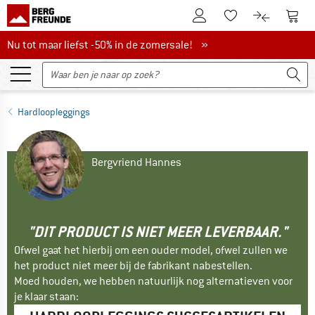
De klantenaccount
Naar
Naar de verlanglijs
Naar de pro
Nu tot maar liefst -50% in de zomersale!
Nu tot maar liefst -50% in de zomersale! »
Hardloopleggings
Bergvriend Hannes
"DIT PRODUCT IS NIET MEER LEVERBAAR."
Ofwel gaat het hierbij om een ouder model, ofwel zullen we
het product niet meer bij de fabrikant nabestellen.
Moed houden, we hebben natuurlijk nog alternatieven voor
je klaar staan: