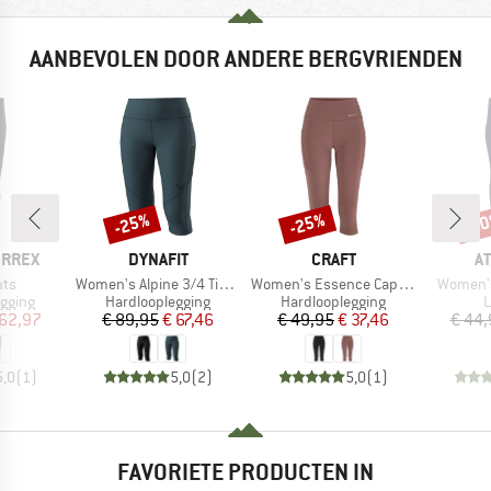
AANBEVOLEN DOOR ANDERE BERGVRIENDEN
-25%
-25%
-5
Korting
Korting
Kort
MERK
MERK
M
ERREX
DYNAFIT
CRAFT
A
Artikel
Artikel
Artikel
hts
Women's Alpine 3/4 Tights
Women's Essence Capri 3
Women's
oep
Productgroep
Productgroep
P
gging
Hardlooplegging
Hardlooplegging
L
ijs
rlaagde prijs
Prijs
Verlaagde prijs
Prijs
Verlaagde prijs
 62,97
€ 89,95
€ 67,46
€ 49,95
€ 37,46
€ 44,
5,0
(
1
)
5,0
(
2
)
5,0
(
1
)
FAVORIETE PRODUCTEN IN