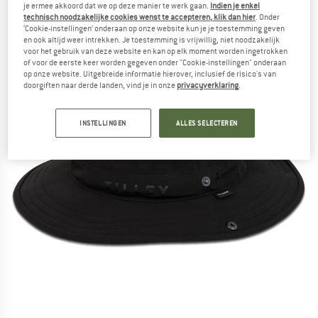
je ermee akkoord dat we op deze manier te werk gaan.
Indien je enkel
technisch noodzakelijke cookies wenst te accepteren, klik dan hier
. Onder
‘Cookie-instellingen’ onderaan op onze website kun je je toestemming geven
en ook altijd weer intrekken. Je toestemming is vrijwillig, niet noodzakelijk
voor het gebruik van deze website en kan op elk moment worden ingetrokken
of voor de eerste keer worden gegeven onder "Cookie-instellingen" onderaan
op onze website. Uitgebreide informatie hierover, inclusief de risico's van
doorgiften naar derde landen, vind je in onze
privacyverklaring
.
INSTELLINGEN
ALLES SELECTEREN