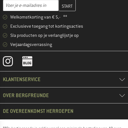
Vul je e-mailadres hier in en maak in de volgende stap je klanten
E-mailadres
Welkomstkorting van € 5,- **
Exclusieve toegang tot kortingsacties
Sla producten op je verlanglijstje op
Verjaardagsverrassing
KLANTENSERVICE
OVER BERGFREUNDE
DE OVEREENKOMST HERROEPEN