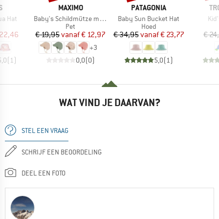
MERK
MERK
ME
S
MAXIMO
PATAGONIA
TR
Artikel
Artikel
Arti
ua Hat
Baby's Schildmütze m. Ohrenschutz
Baby Sun Bucket Hat
Kid'
uctgroep
Productgroep
Productgroep
Pet
Hoed
ijs
rlaagde prijs
Prijs
Verlaagde prijs
Prijs
Verlaagde prijs
 22,46
€ 19,95
vanaf
€ 12,97
€ 34,95
vanaf
€ 23,77
€ 24
+
3
5,0
(
1
)
0,0
(
0
)
5,0
(
1
)
WAT VIND JE DAARVAN?
STEL EEN VRAAG
SCHRIJF EEN BEOORDELING
DEEL EEN FOTO