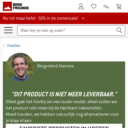
De klantenaccount
Naar
Naar de verlanglijs
Naar de pro
Nu tot maar liefst -50% in de zomersale!
Nu tot maar liefst -50% in de zomersale! »
Hoeden
Bergvriend Hannes
"DIT PRODUCT IS NIET MEER LEVERBAAR."
Ofwel gaat het hierbij om een ouder model, ofwel zullen we
het product niet meer bij de fabrikant nabestellen.
Moed houden, we hebben natuurlijk nog alternatieven voor
je klaar staan: