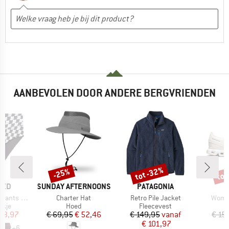
AANBEVOLEN DOOR ANDERE BERGVRIENDEN
tot -32%
tot
-25%
Korting
Korting
Kort
MERK
MERK
TED
SUNDAY AFTERNOONS
PATAGONIA
Artikel
Artikel
Artike
ts Slite
Charter Hat
Retro Pile Jacket
Women
roep
Productgroep
Productgroep
P
ekje
Hoed
Fleecevest
S
ijs
rlaagde prijs
Prijs
Verlaagde prijs
Prijs
Verlaagde prijs
 23,97
€ 69,95
€ 52,46
€ 149,95
vanaf
€ 15
€ 101,97
€
+
6