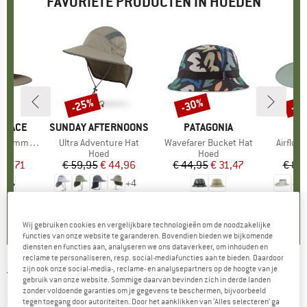
FAVORIETE PRODUCTEN IN HOEDEN
-25%
-30%
-2
Korting
Korting
Kort
 FACE
MERK
SUNDAY AFTERNOONS
MERK
PATAGONIA
immer Hat
Artikel
Ultra Adventure Hat
Artikel
Wavefarer Bucket Hat
Artikel
Airflo 
uctgroep
Productgroep
Hoed
Productgroep
Hoed
ijs
rlaagde prijs
 33,71
€ 59,95
Prijs
Verlaagde prijs
€ 44,96
€ 44,95
Prijs
Verlaagde prijs
€ 31,47
€ 84
+
4
4,3
(
3
)
4,8
(
79
)
4,6
(
16
)
Wij gebruiken cookies en vergelijkbare technologieën om de noodzakelijke
functies van onze website te garanderen. Bovendien bieden we bijkomende
diensten en functies aan, analyseren we ons dataverkeer, om inhouden en
reclame te personaliseren, resp. social-mediafuncties aan te bieden. Daardoor
zijn ook onze social-media-, reclame- en analysepartners op de hoogte van je
TILLEY
-
Rain Hat - Hoed
gebruik van onze website. Sommige daarvan bevinden zich in derde landen
zonder voldoende garanties om je gegevens te beschermen, bijvoorbeeld
(0)
tegen toegang door autoriteiten. Door het aanklikken van ‘Alles selecteren’ ga