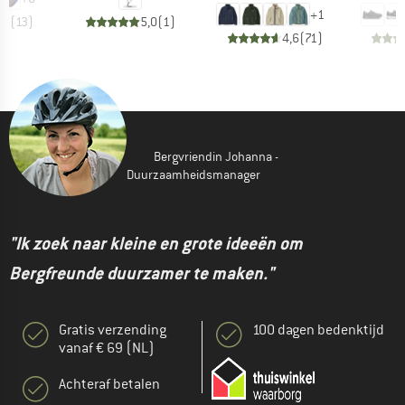
+
1
,8
(
13
)
5,0
(
1
)
4,6
(
71
)
Bergvriendin Johanna -
Duurzaamheidsmanager
"Ik zoek naar kleine en grote ideeën om
Bergfreunde duurzamer te maken."
Gratis verzending
100 dagen bedenktijd
vanaf € 69 (NL)
Achteraf betalen