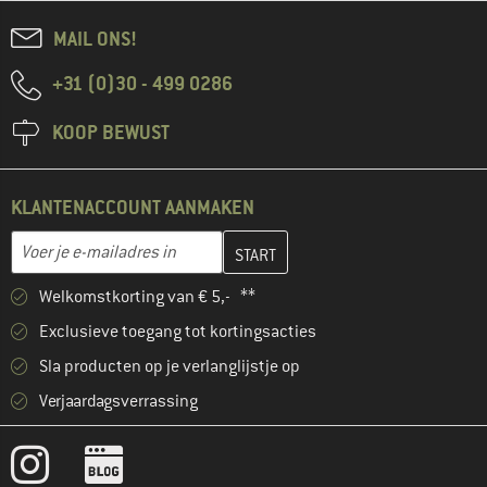
MAIL ONS!
+31 (0)30 - 499 0286
KOOP BEWUST
KLANTENACCOUNT AANMAKEN
Vul je e-mailadres hier in en maak in de volgende stap je klanten
E-mailadres
Welkomstkorting van € 5,- **
Exclusieve toegang tot kortingsacties
Sla producten op je verlanglijstje op
Verjaardagsverrassing