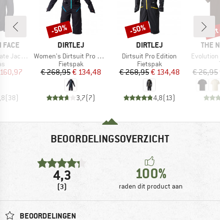
tot
-50%
-50%
Korting
Korting
Kort
MERK
MERK
MERK
 FACE
DIRTLEJ
DIRTLEJ
THE 
Artikel
Artikel
Artikel
te Jacket
Women's Dirtsuit Pro Edition
Dirtsuit Pro Edition
Evolution Simpl
tgroep
Productgroep
Productgroep
as
Fietspak
Fietspak
ijs
rlaagde prijs
Prijs
Verlaagde prijs
Prijs
Verlaagde prijs
 160,97
€ 268,95
€ 134,48
€ 268,95
€ 134,48
€ 26,95
,8
(
38
)
3,7
(
7
)
4,8
(
13
)
BEOORDELINGSOVERZICHT
100%
4,3
(3)
raden dit product aan
BEOORDELINGEN