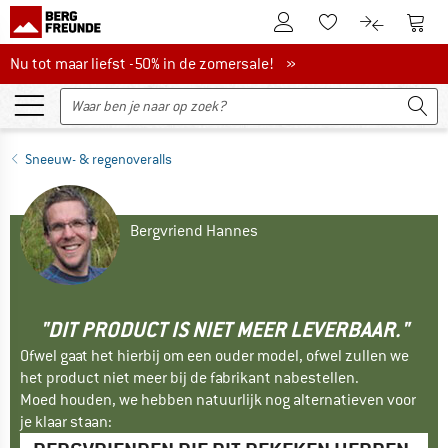
De klantenaccount
Naar
Naar de verlanglijs
Naar de pro
Nu tot maar liefst -50% in de zomersale!
Nu tot maar liefst -50% in de zomersale! »
Sneeuw- & regenoveralls
Bergvriend Hannes
"DIT PRODUCT IS NIET MEER LEVERBAAR."
Ofwel gaat het hierbij om een ouder model, ofwel zullen we
het product niet meer bij de fabrikant nabestellen.
Moed houden, we hebben natuurlijk nog alternatieven voor
je klaar staan: