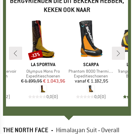
BERGVRIENDEN DIE DIT BEKEKEN HEBBEN,
KEKEN OOK NAAR
-13%
Korting
EY
MERK
LA SPORTIVA
MERK
SCARPA
ME
LA 
Reservoir
Artikel
Olympus Mons Pro
Artikel
Phantom 8000 Thermic HD
Artikel
Trango T
roep
teem
Productgroep
Expeditieschoenen
Productgroep
Expeditieschoenen
Pro
Ber
95
ijs
€ 1.199,95
Prijs
Verlaagde prijs
€ 1.043,96
vanaf
€ 1.182,95
Prijs
€
2,5
(
2
)
0,0
(
0
)
0,0
(
0
)
THE NORTH FACE
-
Himalayan Suit - Overall