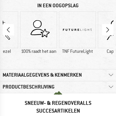
IN EEN OOGOPSLAG
vezel
100% raadt het aan
TNF FutureLight
Cap
MATERIAALGEGEVENS & KENMERKEN
PRODUCTBESCHRIJVING
SNEEUW- & REGENOVERALLS
SUCCESARTIKELEN