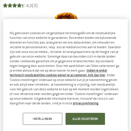
4,3
(3)
Wij gebruiken cookies en vergelijkbare technologieën om de noodzakelijke
functies van onze website te garanderen. Bovendien bieden we bijkomende
diensten en functies aan, analyseren we ons dataverkeer, om inhouden en
reclame te personaliseren, resp. social-mediafuncties aan te bieden. Daardoor
zijn ook onze social-media-, reclame- en analysepartners op de hoogte van je
gebruik van onze website. Sommige daarvan bevinden zich in derde landen
zonder voldoende garanties om je gegevens te beschermen, bijvoorbeeld
tegen toegang door autoriteiten. Door het aanklikken van ‘Alles selecteren’ ga
je ermee akkoord dat we op deze manier te werk gaan.
Indien je enkel
technisch noodzakelijke cookies wenst te accepteren, klik dan hier
. Onder
‘Cookie-instellingen’ onderaan op onze website kun je je toestemming geven
en ook altijd weer intrekken. Je toestemming is vrijwillig, niet noodzakelijk
voor het gebruik van deze website en kan op elk moment worden ingetrokken
of voor de eerste keer worden gegeven onder "Cookie-instellingen" onderaan
op onze website. Uitgebreide informatie hierover, inclusief de risico's van
doorgiften naar derde landen, vind je in onze
privacyverklaring
.
INSTELLINGEN
ALLES SELECTEREN