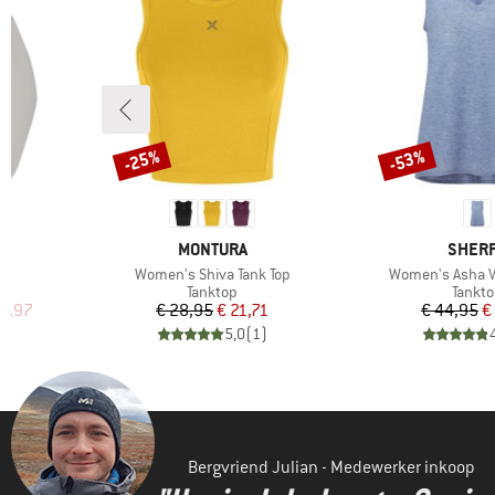
-25%
-53%
Korting
Korting
6
MERK
MERK
E
MONTURA
SHER
Artikel
Artikel
Women's Shiva Tank Top
Women's Asha V
p
Productgroep
Produ
Tanktop
Tankt
de prijs
Prijs
Verlaagde prijs
Pr
Ve
0,97
€ 28,95
€ 21,71
€ 44,95
€
)
5,0
(
1
)
Bergvriend Julian - Medewerker inkoop