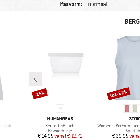
Pasvorm:
normaal
BERG
tot -62%
-15%
Korting
Korting
MERK
MER
HUMANGEAR
STOI
Artikel
Artikel
. Tank
Beutel GoPouch
Women's PerformanceMerino
ep
Productgroep
Produc
Bewaarbakje
Sportsh
de prijs
Prijs
Verlaagde prijs
Pr
Ve
€ 14,95
vanaf
€ 12,71
€ 29,95
vana