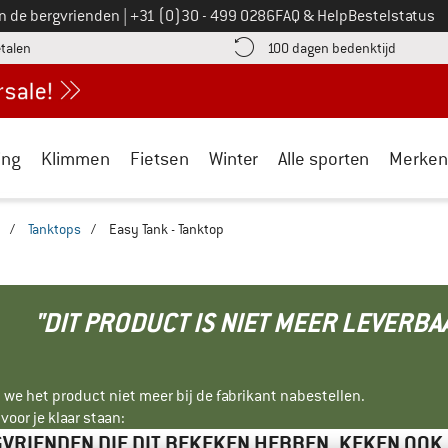
Bel ons op
an de bergvrienden
|
+31 (0)30 - 499 0286
FAQ & Help
Bestelstatus
vind de betalingsinformatie hier! Opent in een infovak
Vind de b
etalen
100 dagen bedenktijd
ing
Klimmen
Fietsen
Winter
Alle sporten
Merken
/
Tanktops
/
Easy Tank - Tanktop
"DIT PRODUCT IS NIET MEER LEVERBA
 we het product niet meer bij de fabrikant nabestellen.
oor je klaar staan:
VRIENDEN DIE DIT BEKEKEN HEBBEN, KEKEN OOK