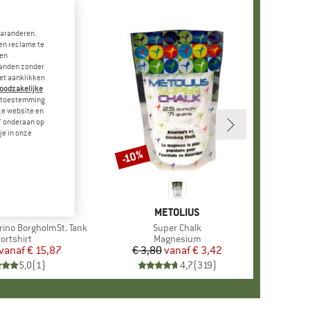
garanderen.
en reclame te
 en
landen zonder
et aanklikken
noodzakelijke
je toestemming
eze website en
" onderaan op
je in onze
-10%
Korting
MERK
STOIC
MERK
METOLIUS
ino BorgholmSt. Tank
Artikel
Super Chalk
oductgroep
ortshirt
Productgroep
Magnesium
vanaf
Prijs
Verlaagde prijs
€ 15,87
€ 3,80
vanaf
Prijs
Verlaagde prijs
€ 3,42
5,0
(
1
)
4,7
(
319
)