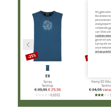
Wij gebruike
Bovendien bi
personalisere
analysepartn
voldoende ga
van ‘Alles se
cookies wenst
geven en ook 
kan op elk m
onze website.
privacyverkl
tot -62%
-25%
Korting
Korting
MERK
E9
MER
STOI
Artikel
Spray
Artikel
Hemp30 Utby
Productgroep
Tanktop
Produ
Tankt
€ 39,95
Prijs
Verlaagde prijs
€ 29,96
€ 34,95
vana
Pr
Ve
0,0
(
0
)