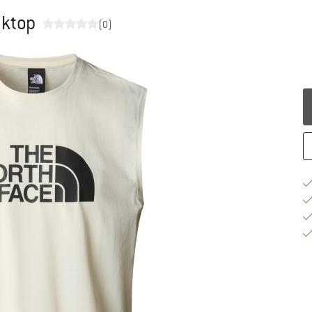
nktop
(0)