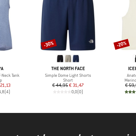
-30%
-20%
Korting
Korting
MERK
ME
PA
THE NORTH FACE
ICE
Artikel
Artik
-Neck Tank
Simple Dome Light Shorts
Anat
ctgroep
Productgroep
Produ
op
Short
Merin
ijs
rlaagde prijs
Prijs
Verlaagde prijs
 21,13
€ 44,95
€ 31,47
€ 59
4,8
(
4
)
0,0
(
0
)