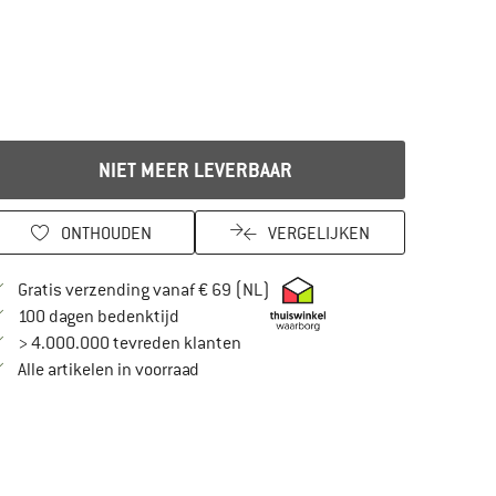
NIET MEER LEVERBAAR
ONTHOUDEN
VERGELIJKEN
Vind hier de verzendinformatie
Gratis verzending vanaf € 69 (NL)
Vind de betalingsinformatie hier! Opent in
100 dagen bedenktijd
> 4.000.000 tevreden klanten
Alle artikelen in voorraad