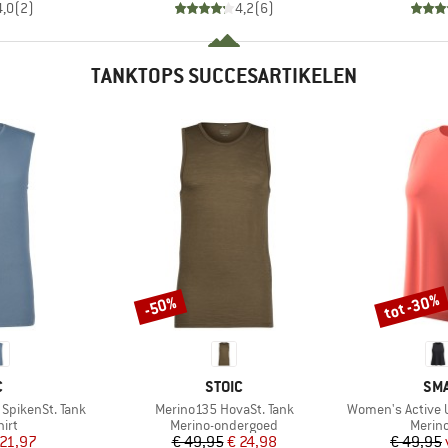
4,0
(
2
)
4,2
(
6
)
TANKTOPS SUCCESARTIKELEN
tot -30%
-50%
Korting
Korting
K
MERK
ME
C
STOIC
SM
Artikel
Artikel
SpikenSt. Tank
Merino135 HovaSt. Tank
Women's Active U
groep
Productgroep
Produ
irt
Merino-ondergoed
Merin
ijs
rlaagde prijs
Prijs
Verlaagde prijs
 21,97
€ 49,95
€ 24,98
€ 49,95