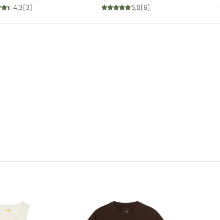
4,3
(
3
)
5,0
(
6
)