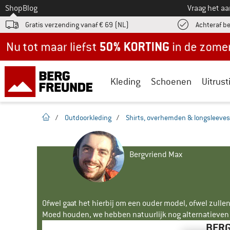
Naar
Shop
Blog
Vraag het a
Gratis verzending vanaf € 69 (NL)
Achteraf b
Nu tot maar liefst -50% in de zomersale!
Kleding
Schoenen
Uitrust
Startpagina
/
Outdoorkleding
/
Shirts, overhemden & longsleeves
Bergvriend Max
Ofwel gaat het hierbij om een ouder model, ofwel zullen
Moed houden, we hebben natuurlijk nog alternatieven v
BERG