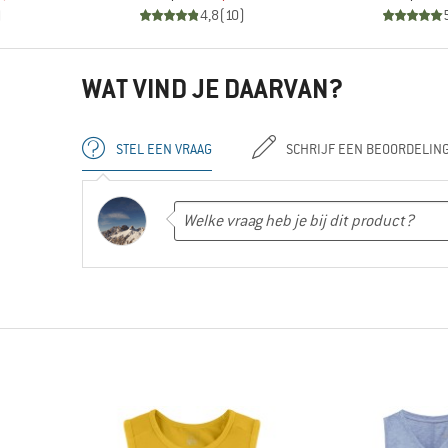
)
4,8
(
10
)
WAT VIND JE DAARVAN?
STEL EEN VRAAG
SCHRIJF EEN BEOORDELIN