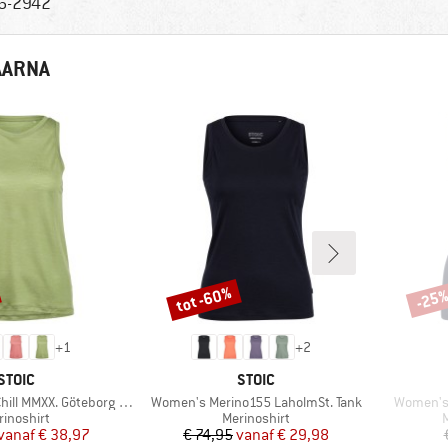
6-2942
AARNA
tot -60%
-25
Korting
Korti
+
1
+
2
MERK
MERK
STOIC
STOIC
Artikel
Artikel
l MMXX. Göteborg Tank
Women's Merino155 LaholmSt. Tank
Women's 
oductgroep
Productgroep
P
rinoshirt
Merinoshirt
Prijs
Verlaagde prijs
Prijs
Verlaagde prijs
vanaf
€ 38,97
€ 74,95
vanaf
€ 29,98