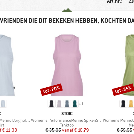
Art.nr.:
21
VRIENDEN DIE DIT BEKEKEN HEBBEN, KOCHTEN D
tot -70%
tot -35%
Korting
Korting
+
1
K
MERK
C
STOIC
Artikel
Artikel
 BorgholmSt. Tank
Women's PerformanceMerino SpikenSt. Tank
Women's MerinoChil
tgroep
Productgroep
Pr
irt
Tanktop
Me
ijs
rlaagde prijs
Prijs
Verlaagde prijs
f
€ 11,38
€ 35,95
vanaf
€ 10,79
€ 59,95