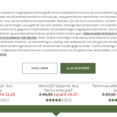
n cookies en vergelijkbare technologieën om de noodzakelijke functies van onze website te 
eden we bijkomende diensten en functies aan, analyseren we ons dataverkeer, om inhouden 
n, resp. social-mediafuncties aan te bieden. Daardoor zijn ook onze social-media-, reclame-
ers op de hoogte van je gebruik van onze website. Sommige daarvan bevinden zich in derde 
ranties om je gegevens te beschermen, bijvoorbeeld tegen toegang door autoriteiten. Door h
lecteren’ ga je ermee akkoord dat we op deze manier te werk gaan.
Indien je enkel technisch 
 te accepteren, klik dan hier
. Onder ‘Cookie-instellingen’ onderaan op onze website kun je 
altijd weer intrekken. Je toestemming is vrijwillig, niet noodzakelijk voor het gebruik van d
oment worden ingetrokken of voor de eerste keer worden gegeven onder "Cookie-instellingen
 Uitgebreide informatie hierover, inclusief de risico's van doorgiften naar derde landen, vind 
aring
.
tot -40%
tot -47%
Korting
Korting
INSTELLINGEN
ALLES SELECTEREN
K
C
MERK
STOIC
St. Tank
Artikel
Merino150 SadjemSt. Tank
Artikel
PerformanceMer
ctgroep
op
Productgroep
Merino-ondergoed
Pr
Sp
f
ijs
rlaagde prijs
€ 13,28
€ 49,95
vanaf
Prijs
Verlaagde prijs
€ 29,97
€ 29,95
3,0
(
2
)
5,0
(
3
)