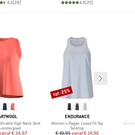
4,4
(
28
)
4,9
(
20
)
tot -25%
Korting
RK
MERK
ARTWOOL
ENDURANCE
Artikel
Artikel
ltralite High Neck Tank
Women's Regier Loose Fit Top
Women
ctgroep
Productgroep
o-ondergoed
Tanktop
Prijs
Verlaagde prijs
Prijs
Verlaagde prijs
vanaf
€ 34,97
€ 19,95
vanaf
€ 14,96