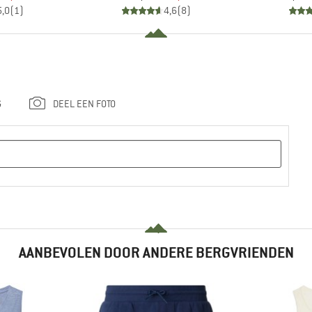
5,0
(
1
)
4,6
(
8
)
G
DEEL EEN FOTO
AANBEVOLEN DOOR ANDERE BERGVRIENDEN