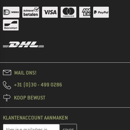
MAIL ONS!
+31 (0)30 - 499 0286
KOOP BEWUST
KLANTENACCOUNT AANMAKEN
Vul je e-mailadres hier in en maak in de volgende stap je klanten
E-mailadres