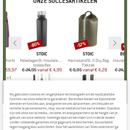
ONZE SUCCESARTIKELEN
%
tot
-80%
-57%
Korting
Korting
Kort
OX
MERK
STOIC
MERK
STOIC
MER
BER
o Shorts
Artikel
HeladagenSt. Insulated Stainless Steel Bottle 500
Artikel
HarnosandSt. II Dry Bag
Artikel
Insulated Stainle
uctgroep
Productgroep
Isoleerfles
Productgroep
Pakzak
Pr
Is
f
ijs
rlaagde prijs
€ 59,97
€ 24,95
vanaf
Prijs
Verlaagde prijs
€ 4,99
€ 9,95
vanaf
Prijs
Verlaagde prijs
€ 4,28
€ 24,95
+
1
,8
(
37
)
4,6
(
20
)
5,0
(
2
)
Wij gebruiken cookies en vergelijkbare technologieën om de noodzakelijke
functies van onze website te garanderen. Bovendien bieden we bijkomende
diensten en functies aan, analyseren we ons dataverkeer, om inhouden en
reclame te personaliseren, resp. social-mediafuncties aan te bieden. Daardoor
zijn ook onze social-media-, reclame- en analysepartners op de hoogte van je
TERNUA
-
Bermuda Torlok - Short
gebruik van onze website. Sommige daarvan bevinden zich in derde landen
zonder voldoende garanties om je gegevens te beschermen, bijvoorbeeld
(0)
tegen toegang door autoriteiten. Door het aanklikken van ‘Alles selecteren’ ga