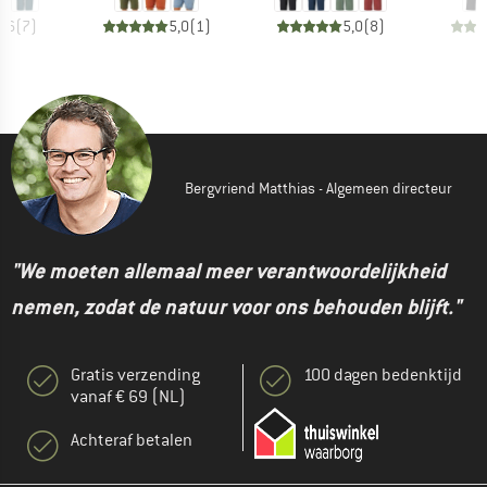
4,6
(
7
)
5,0
(
1
)
5,0
(
8
)
Bergvriend Matthias - Algemeen directeur
"We moeten allemaal meer verantwoordelijkheid
nemen, zodat de natuur voor ons behouden blijft."
Gratis verzending
100 dagen bedenktijd
vanaf € 69 (NL)
Achteraf betalen