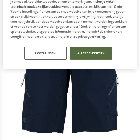
je ermee akkoord dat we op deze manier te werk gaan.
Indien je enkel
technisch noodzakelijke cookies wenst te accepteren, klik dan hier
. Onder
‘Cookie-instellingen’ onderaan op onze website kun je je toestemming geven
en ook altijd weer intrekken. Je toestemming is vrijwillig, niet noodzakelijk
voor het gebruik van deze website en kan op elk moment worden ingetrokken
of voor de eerste keer worden gegeven onder "Cookie-instellingen" onderaan
op onze website. Uitgebreide informatie hierover, inclusief de risico's van
doorgiften naar derde landen, vind je in onze
privacyverklaring
.
INSTELLINGEN
ALLES SELECTEREN