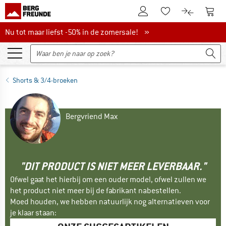
De klantenaccount
Naar
Naar de verlanglijs
Naar de pro
Nu tot maar liefst -50% in de zomersale!
Nu tot maar liefst -50% in de zomersale! »
Shorts & 3/4-broeken
Bergvriend Max
"DIT PRODUCT IS NIET MEER LEVERBAAR."
Ofwel gaat het hierbij om een ouder model, ofwel zullen we
het product niet meer bij de fabrikant nabestellen.
Moed houden, we hebben natuurlijk nog alternatieven voor
je klaar staan: