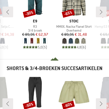
%
-30%
-65%
-5
Korting
Korting
Kort
K
MERK
MERK
C
E9
STOIC
Artikel
Artikel
Artikel
ord Shorts
R3
MMXX. Nacka Flanel Shirt
Hemp53 MMXX
uctgroep
Productgroep
Productgroep
3/4 broek
Overhemd
ijs
rlaagde prijs
Prijs
Verlaagde prijs
Prijs
Verlaagde prijs
f
€ 34,38
€ 89,95
€ 62,97
€ 89,95
€ 31,48
€ 69,
5,0
(
3
)
5,0
(
5
)
4,8
(
6
)
SHORTS & 3/4-BROEKEN SUCCESARTIKELEN
tot
-50%
-60%
Korting
Korting
Kort