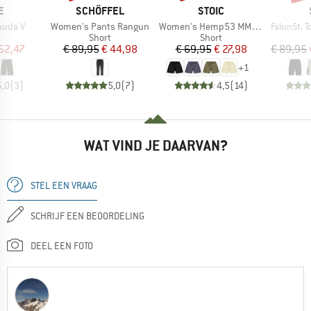
MERK
MERK
E
SCHÖFFEL
STOIC
Artikel
Artikel
Artikel
muda V
Women's Pants Rangun
Women's Hemp53 MMXX. Shorts
FalunSt. T
uctgroep
Productgroep
Productgroep
Short
Short
ijs
rlaagde prijs
Prijs
Verlaagde prijs
Prijs
Verlaagde prijs
52,47
€ 89,95
€ 44,98
€ 69,95
€ 27,98
€ 89,95
+
1
5,0
(
3
)
5,0
(
7
)
4,5
(
14
)
WAT VIND JE DAARVAN?
STEL EEN VRAAG
SCHRIJF EEN BEOORDELING
DEEL EEN FOTO