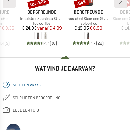
tot -80%
-65%
-6
Korting
Korting
Kort
MERK
MERK
MER
TURE
BERGFREUNDE
BERGFREUNDE
BER
Artikel
Artikel
Artikel
ieße
Insulated Stainless Steel Bottle 500ml
Insulated Stainless Steel Bottle 750ml
Stainless St
ctgroep
Productgroep
Productgroep
P
n
Isoleerfles
Isoleerfles
D
ijs
rlaagde prijs
Prijs
Verlaagde prijs
Prijs
Verlaagde prijs
f
€ 3,36
€ 24,95
vanaf
€ 4,99
€ 19,95
€ 6,98
€ 14
4,4
(
5
)
4,4
(
16
)
4,7
(
22
)
WAT VIND JE DAARVAN?
STEL EEN VRAAG
SCHRIJF EEN BEOORDELING
DEEL EEN FOTO