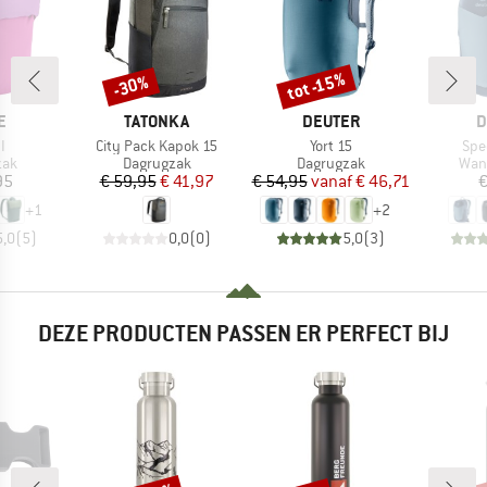
tot -15%
-30%
Korting
Korting
MERK
MERK
M
E
TATONKA
DEUTER
D
Artikel
Artikel
Arti
I
City Pack Kapok 15
Yort 15
Spe
groep
Productgroep
Productgroep
Prod
zak
Dagrugzak
Dagrugzak
Wan
ijs
Prijs
Verlaagde prijs
Prijs
Verlaagde prijs
95
€ 59,95
€ 41,97
€ 54,95
vanaf
€ 46,71
€
+
1
+
2
5,0
(
5
)
0,0
(
0
)
5,0
(
3
)
DEZE PRODUCTEN PASSEN ER PERFECT BIJ