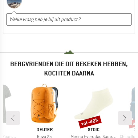
BERGVRIENDEN DIE DIT BEKEKEN HEBBEN,
KOCHTEN DAARNA
tot -40%
tot
Korting
Kort
K
MERK
MERK
M
DEUTER
STOIC
C
Artikel
Artikel
Artikel
und Neck
Gogo 25
Merino Everyday Superlight No Show
Chiquillo 26 