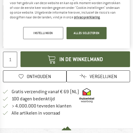
Kleur:
Midnight Plum
voor het gebruik van deze website en kan op elk moment worden ingetrokken
of voor de eerste keer worden gegeven onder "Cookie-instellingen" onderaan
op onze website. Uitgebreide informatie hierover, inclusief de risico's van
doorgiften naar derde landen, vind je in onze
privacyverklaring
.
-20%
De link wordt geopend in een infovak en bevat le
Levertijd: 3-5 werkdagen
INSTELLINGEN
ALLES SELECTEREN
Nog maar 1 stuk op voorraad!
Aantal:
IN DE WINKELMAND
ONTHOUDEN
VERGELIJKEN
Vind hier de verzendinform
Gratis verzending vanaf € 69 (NL)
Vind de betalingsinformatie hier! Opent
100 dagen bedenktijd
> 4.000.000 tevreden klanten
Alle artikelen in voorraad