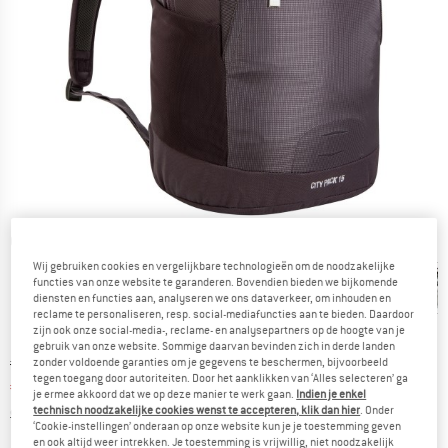
Gedetailleerde foto's
Wij gebruiken cookies en vergelijkbare technologieën om de noodzakelijke
functies van onze website te garanderen. Bovendien bieden we bijkomende
diensten en functies aan, analyseren we ons dataverkeer, om inhouden en
reclame te personaliseren, resp. social-mediafuncties aan te bieden. Daardoor
zijn ook onze social-media-, reclame- en analysepartners op de hoogte van je
gebruik van onze website. Sommige daarvan bevinden zich in derde landen
Oorspronkelijke prijs :
Prijs:
€
54,95
zonder voldoende garanties om je gegevens te beschermen, bijvoorbeeld
tegen toegang door autoriteiten. Door het aanklikken van ‘Alles selecteren’ ga
€
43,96
incl. BTW
je ermee akkoord dat we op deze manier te werk gaan.
Indien je enkel
Informatie over de verzendkosten. Opent in een infov
excl. Verzendkosten
technisch noodzakelijke cookies wenst te accepteren, klik dan hier
. Onder
‘Cookie-instellingen’ onderaan op onze website kun je je toestemming geven
en ook altijd weer intrekken. Je toestemming is vrijwillig, niet noodzakelijk