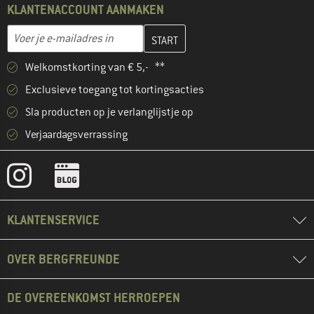
KLANTENACCOUNT AANMAKEN
Vul je e-mailadres hier in en maak in de volgende stap je klanten
E-mailadres
Welkomstkorting van € 5,- **
Exclusieve toegang tot kortingsacties
Sla producten op je verlanglijstje op
Verjaardagsverrassing
KLANTENSERVICE
OVER BERGFREUNDE
DE OVEREENKOMST HERROEPEN