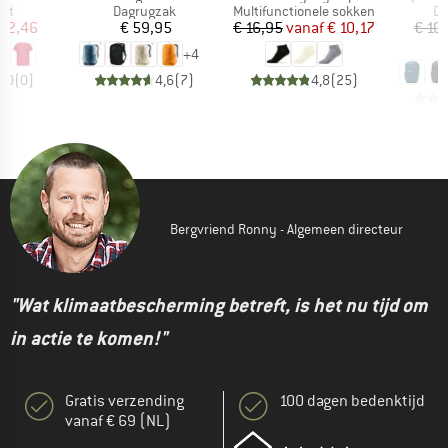
tgroep
Productgroep
Productgroep
Pr
irt
Dagrugzak
Multifunctionele sokken
Da
ijs
rlaagde prijs
Prijs
Prijs
Verlaagde prijs
 22,46
€ 59,95
€ 16,95
vanaf
€ 10,17
€ 10
€
+
4
0,0
(
0
)
4,6
(
7
)
4,8
(
25
)
Bergvriend Ronny - Algemeen directeur
"Wat klimaatbescherming betreft, is het nu tijd om
in actie te komen!"
Gratis verzending
100 dagen bedenktijd
vanaf € 69 (NL)