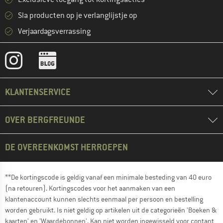
Sla producten op je verlanglijstje op
Verjaardagsverrassing
KLANTENSERVICE
OVER BERGFREUNDE
DE OVEREENKOMST HERROEPEN
**De kortingscode is geldig vanaf een minimale besteding van 40 euro
(na retouren). Kortingscodes voor het aanmaken van een
klantenaccount kunnen slechts eenmaal per persoon en bestelling
worden gebruikt. Is niet geldig op artikelen uit de categorieën 'Boeken &
kaarten' en 'Waardebonnen'. Kan niet worden ingewisseld voor contant