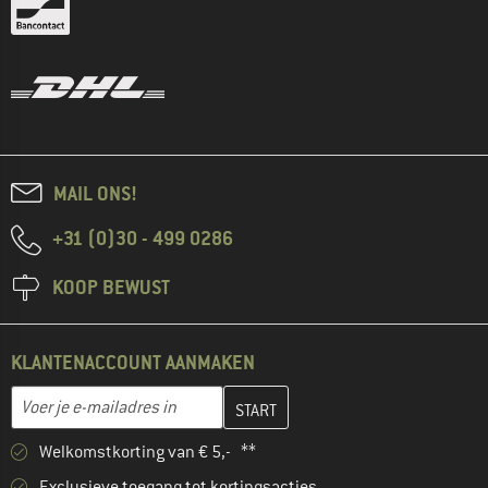
MAIL ONS!
+31 (0)30 - 499 0286
KOOP BEWUST
KLANTENACCOUNT AANMAKEN
Vul je e-mailadres hier in en maak in de volgende stap je klanten
E-mailadres
Welkomstkorting van € 5,- **
Exclusieve toegang tot kortingsacties