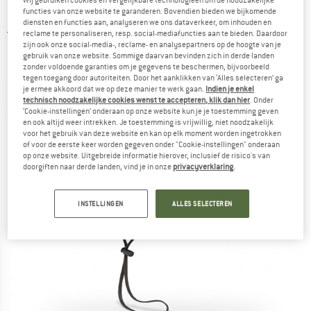
Hoed
functies van onze website te garanderen. Bovendien bieden we bijkomende
diensten en functies aan, analyseren we ons dataverkeer, om inhouden en
5,0
(2)
reclame te personaliseren, resp. social-mediafuncties aan te bieden. Daardoor
zijn ook onze social-media-, reclame- en analysepartners op de hoogte van je
gebruik van onze website. Sommige daarvan bevinden zich in derde landen
zonder voldoende garanties om je gegevens te beschermen, bijvoorbeeld
tegen toegang door autoriteiten. Door het aanklikken van ‘Alles selecteren’ ga
je ermee akkoord dat we op deze manier te werk gaan.
Indien je enkel
technisch noodzakelijke cookies wenst te accepteren, klik dan hier
. Onder
‘Cookie-instellingen’ onderaan op onze website kun je je toestemming geven
en ook altijd weer intrekken. Je toestemming is vrijwillig, niet noodzakelijk
voor het gebruik van deze website en kan op elk moment worden ingetrokken
of voor de eerste keer worden gegeven onder "Cookie-instellingen" onderaan
op onze website. Uitgebreide informatie hierover, inclusief de risico's van
doorgiften naar derde landen, vind je in onze
privacyverklaring
.
INSTELLINGEN
ALLES SELECTEREN