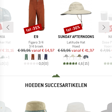
%
tot -35%
tot -30%
-1
Korting
Korting
Kort
MERK
MERK
M
NIA
E9
SUNDAY AFTERNOONS
N
Artikel
Artikel
Artikel
cker Hat
Figaro 3/4
Latitude Hat
Dose P
ductgroep
Productgroep
Productgroep
Prod
3/4 broek
Hoed
Voorr
ijs
rlaagde prijs
Prijs
Verlaagde prijs
Prijs
Verlaagde prijs
f
€ 31,16
€ 99,95
vanaf
€ 64,97
€ 59,95
vanaf
€ 41,97
€ 7,95
+
1
5,0
(
1
)
0,0
(
0
)
4,6
(
15
)
HOEDEN SUCCESARTIKELEN