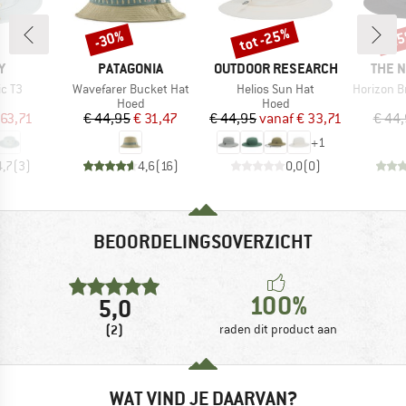
tot -25%
-30%
-2
Korting
Korting
Kort
MERK
MERK
MERK
Y
PATAGONIA
OUTDOOR RESEARCH
THE 
Artikel
Artikel
Artikel
ic T3
Wavefarer Bucket Hat
Helios Sun Hat
Horizon Bre
uctgroep
Productgroep
Productgroep
Hoed
Hoed
ijs
rlaagde prijs
Prijs
Verlaagde prijs
Prijs
Verlaagde prijs
 63,71
€ 44,95
€ 31,47
€ 44,95
vanaf
€ 33,71
€ 44
+
1
4,7
(
3
)
4,6
(
16
)
0,0
(
0
)
BEOORDELINGSOVERZICHT
100%
5,0
(2)
raden dit product aan
WAT VIND JE DAARVAN?