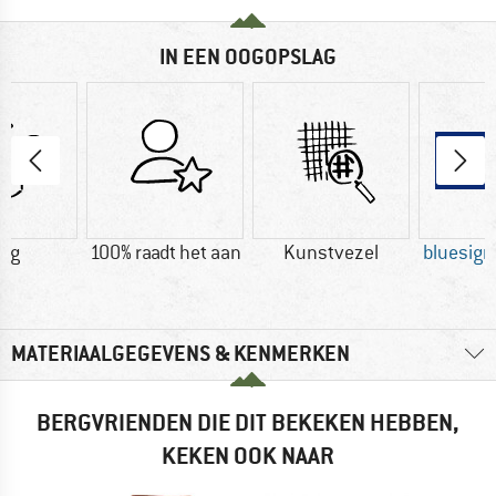
IN EEN OOGOPSLAG
4 g
100% raadt het aan
Kunstvezel
bluesig
MATERIAALGEGEVENS & KENMERKEN
BERGVRIENDEN DIE DIT BEKEKEN HEBBEN,
KEKEN OOK NAAR