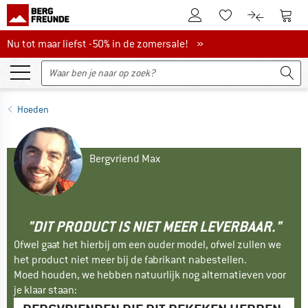
De klantenaccount
Naar
Naar de verlanglijs
Naar de pro
Nu tot maar liefst -50% in de zomersale!
Nu tot maar liefst -50% in de zomersale! »
Hoeden
Bergvriend Max
"DIT PRODUCT IS NIET MEER LEVERBAAR."
Ofwel gaat het hierbij om een ouder model, ofwel zullen we
het product niet meer bij de fabrikant nabestellen.
Moed houden, we hebben natuurlijk nog alternatieven voor
je klaar staan: