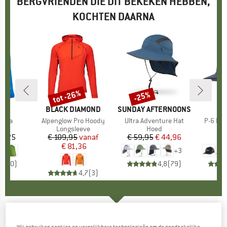
BERGVRIENDEN DIE DIT BEKEKEN HEBBEN,
KOCHTEN DAARNA
tot -26%
-25%
Korting
Korting
D
MERK
BLACK DIAMOND
MERK
SUNDAY AFTERNOONS
ME
PA
Ultra
Artikel
Alpenglow Pro Hoody
Artikel
Ultra Adventure Hat
Artikel
P-6 Log
ctgroep
k
Productgroep
Longsleeve
Productgroep
Hoed
13,25
ijs
€ 109,95
Prijs
Verlaagde prijs
vanaf
€ 59,95
Prijs
Verlaagde prijs
€ 44,96
€
€ 81,36
+
3
0,0
(
0
)
4,8
(
79
)
4,7
(
3
)
SUNDAY AFTERNOONS
-
Backdrop Boonie -
Wij gebruiken cookies en vergelijkbare technologieën om de noodzakelijke