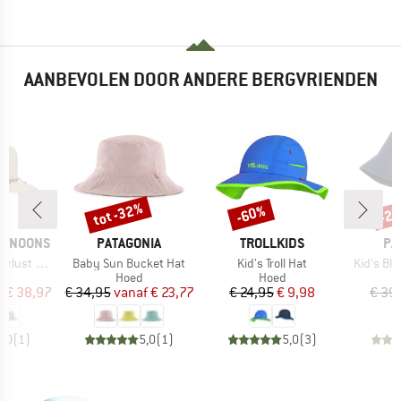
AANBEVOLEN DOOR ANDERE BERGVRIENDEN
%
tot -32%
-60%
-2
Korting
Korting
Kort
MERK
MERK
ME
ERNOONS
PATAGONIA
TROLLKIDS
PA
Artikel
Artikel
Artikel
t Fedora
Baby Sun Bucket Hat
Kid's Troll Hat
Kid's Bl
uctgroep
Productgroep
Productgroep
Hoed
Hoed
ijs
rlaagde prijs
Prijs
Verlaagde prijs
Prijs
Verlaagde prijs
f
€ 38,97
€ 34,95
vanaf
€ 23,77
€ 24,95
€ 9,98
€ 39
5,0
(
1
)
5,0
(
1
)
5,0
(
3
)