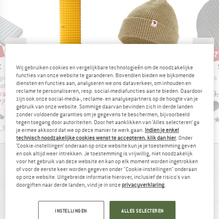
%
-6
-15%
Korting
Kort
K
MERK
MERK
C
NEMO
FJÄLLRÄVEN
Wij gebruiken cookies en vergelijkbare technologieën om de noodzakelijke
functies van onze website te garanderen. Bovendien bieden we bijkomende
Artikel
Artikel
Artikel
eeping Mat
Tensor Trail
Tab Hat
Women's Heavy MerinoK
diensten en functies aan, analyseren we ons dataverkeer, om inhouden en
tgroep
Productgroep
Productgroep
at
Slaapmat
Muts
reclame te personaliseren, resp. social-mediafuncties aan te bieden. Daardoor
ijs
rlaagde prijs
Prijs
Verlaagde prijs
Prijs
vanaf
€ 209,95
vanaf
€ 34,95
€ 59
zijn ook onze social-media-, reclame- en analysepartners op de hoogte van je
77
€ 178,46
+
6
gebruik van onze website. Sommige daarvan bevinden zich in derde landen
zonder voldoende garanties om je gegevens te beschermen, bijvoorbeeld
4,8
(
43
)
tegen toegang door autoriteiten. Door het aanklikken van ‘Alles selecteren’ ga
,3
(
23
)
4,3
(
9
)
je ermee akkoord dat we op deze manier te werk gaan.
Indien je enkel
technisch noodzakelijke cookies wenst te accepteren, klik dan hier
. Onder
‘Cookie-instellingen’ onderaan op onze website kun je je toestemming geven
en ook altijd weer intrekken. Je toestemming is vrijwillig, niet noodzakelijk
BEOORDELINGSOVERZICHT
voor het gebruik van deze website en kan op elk moment worden ingetrokken
of voor de eerste keer worden gegeven onder "Cookie-instellingen" onderaan
op onze website. Uitgebreide informatie hierover, inclusief de risico's van
doorgiften naar derde landen, vind je in onze
privacyverklaring
.
75%
4,2
(12)
raden dit product aan
INSTELLINGEN
ALLES SELECTEREN