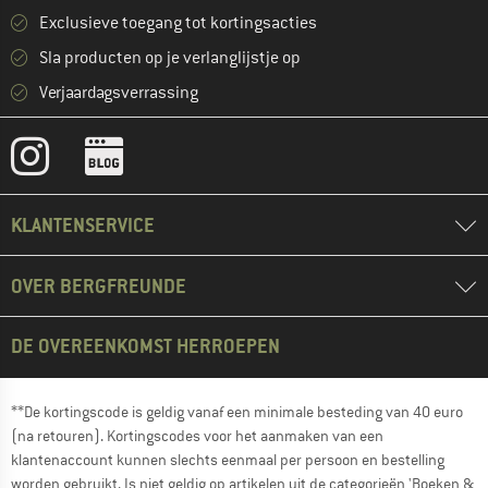
Exclusieve toegang tot kortingsacties
Sla producten op je verlanglijstje op
Verjaardagsverrassing
KLANTENSERVICE
OVER BERGFREUNDE
DE OVEREENKOMST HERROEPEN
**De kortingscode is geldig vanaf een minimale besteding van 40 euro
(na retouren). Kortingscodes voor het aanmaken van een
klantenaccount kunnen slechts eenmaal per persoon en bestelling
worden gebruikt. Is niet geldig op artikelen uit de categorieën 'Boeken &