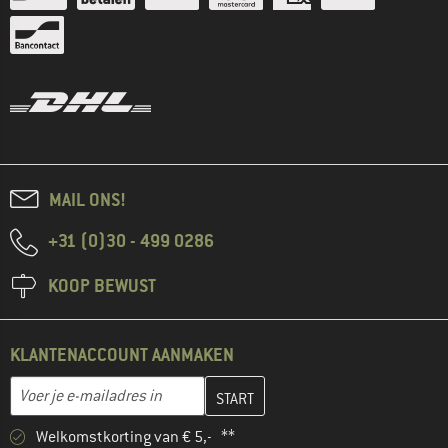
MAIL ONS!
+31 (0)30 - 499 0286
KOOP BEWUST
KLANTENACCOUNT AANMAKEN
Vul je e-mailadres hier in en maak in de volgende stap je klanten
E-mailadres
Welkomstkorting van € 5,- **