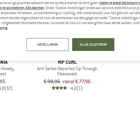
lecteren’ ga je ermee akkoord dat we op deze manier te werk gaan.
Indien je enkel technisch 
 te accepteren, klik dan hier
. Onder ‘Cookie-instellingen’ onderaan op onze website kun je 
altijd weer intrekken. Je toestemming is vrijwillig, niet noodzakelijk voor het gebruik van d
tot -22%
oment worden ingetrokken of voor de eerste keer worden gegeven onder "Cookie-instellingen
 Uitgebreide informatie hierover, inclusief de risico's van doorgiften naar derde landen, vind 
aring
.
INSTELLINGEN
ALLES SELECTEREN
NIA
RIP CURL
e Hoody
Anti Series Departed Zip Through
vest
Fleecevest
,95
€ 99,95
vanaf € 77,96
4,8
(12)
4,0
(1)