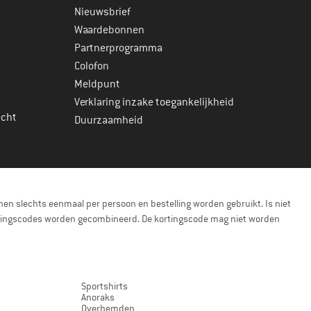
Nieuwsbrief
Waardebonnen
Partnerprogramma
Colofon
Meldpunt
Verklaring inzake toegankelijkheid
echt
Duurzaamheid
en slechts eenmaal per persoon en bestelling worden gebruikt. Is niet
kortingscodes worden gecombineerd. De kortingscode mag niet worden
Sportshirts
Anoraks
Overhemden