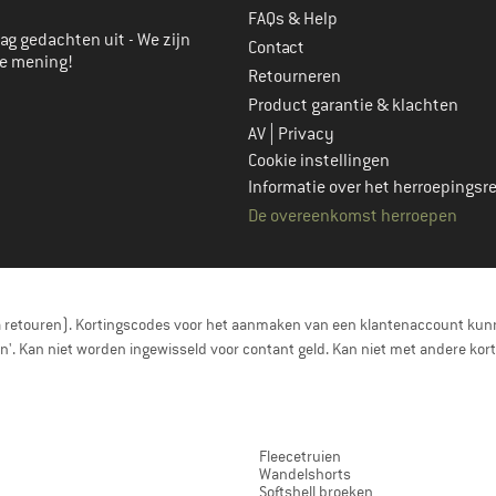
FAQs & Help
ag gedachten uit - We zijn
Contact
je mening!
Retourneren
Product garantie & klachten
|
AV
Privacy
Cookie instellingen
Informatie over het herroepingsr
De overeenkomst herroepen
a retouren). Kortingscodes voor het aanmaken van een klantenaccount kunn
nen'. Kan niet worden ingewisseld voor contant geld. Kan niet met andere 
Fleecetruien
Wandelshorts
Softshell broeken