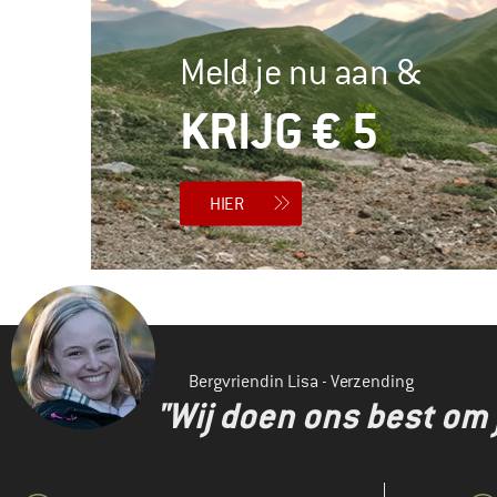
Meld je nu aan &
KRIJG € 5
HIER
Bergvriendin Lisa - Verzending
"Wij doen ons best om 