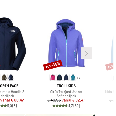
tot -35%
tot 
Korting
Korti
+
5
MERK
NORTH FACE
TROLLKIDS
Artikel
Artikel
imble Hoodie 2
Girl's Trollfjord Jacket
Kids Ro
ductgroep
Productgroep
tshelljack
Softshelljack
Prijs
Verlaagde prijs
Prijs
Verlaagde prijs
vanaf
€ 80,47
€ 49,95
vanaf
€ 32,47
€ 6
5,0
(
3
)
4,7
(
62
)