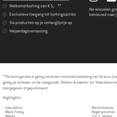
Welkomstkorting van € 5,- **
We wisselen gra
Exclusieve toegang tot kortingsacties
benieuwd naar 
Sla producten op je verlanglijstje op
Verjaardagsverrassing
**De kortingscode is geldig vanaf een minimale besteding van 40 euro (n
geldig op artikelen uit de categorieën 'Boeken & kaarten' en 'Waardebon
doorgegeven of gepubliceerd.
Highlights
Calculators
Mackintoshes
Black Friday
Regenponchos
Maloja
3 in 1 Jassen