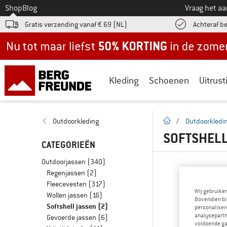
Naar
Shop
Blog
Vraag het a
Gratis verzending vanaf € 69 (NL)
Achteraf b
Nu tot maar liefst -50% in de zomersale!
Kleding
Schoenen
Uitrust
Startpagina
Outdoorkleding
/
Outdoorkledi
SOFTSHELL
CATEGORIEËN
Outdoorjassen
(340)
Regenjassen
(2)
Fleecevesten
(317)
Wij gebruike
Wollen jassen
(16)
Bovendien bi
Softshell jassen
(2)
personalisere
analysepartn
Gevoerde jassen
(6)
voldoende ga