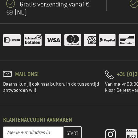
Gratis verzending vanaf €
69 (NL)
MAIL ONS!
+31 (0)3
Daarna kun jij ook naar buiten. In de tussentijd
Van ma-vr 09:00
antwoorden wij!
klaar. De rest va
KLANTENACCOUNT AANMAKEN
Vul je e-mailadres hier in en maak in de volgende stap je klanten
E-mailadres