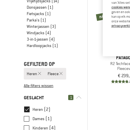
Vrijetijdsjacks
(14)
van ‘Alles se
Donsjassen
(1)
cookies wenst
geven en ook 
Fietsjacks
(1)
nieuw
kan op elk m
Parka's
(1)
onze website.
privacyverkl
Winterjassen
(3)
Windjacks
(4)
3-in-1-jassen
(4)
Hardloopjacks
(1)
PATAGO
GEFILTERD OP
R2 Techfac
Fleece
Heren
Fleece
€ 239
Alle filters wissen
GESLACHT
1
(2)
Heren
(1)
Dames
(4)
Kinderen