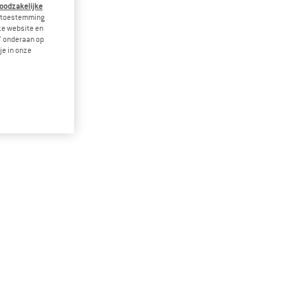
noodzakelijke
je toestemming
eze website en
" onderaan op
je in onze