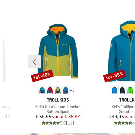
Alleen producten met
korting
tot -40%
tot -35%
Korting
Korting
+
3
MERK
MERK
TROLLKIDS
TROLLK
Artikel
Artikel
Hoody
Kid's Kristiansand Jacket
Kid's Trollfjo
Productgroep
Product
Softshelljack
Softshell
de prijs
Prijs
Verlaagde prijs
Pr
Ve
81,97
€ 59,95
vanaf
€ 35,97
€ 49,95
vana
)
5,0
(
11
)
4