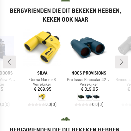
BERGVRIENDEN DIE DIT BEKEKEN HEBBEN,
KEKEN OOK NAAR
MERK
MERK
TDOORS
SILVA
NOCS PROVISIONS
Artikel
Artikel
Artikel
ew Porro
Eterna Marine 3
Pro Issue Binocular 42 mm
Binocula
groep
Productgroep
Productgroep
Pr
ker
Verrekijker
Verrekijker
Ve
ijs
Prijs
Prijs
95
€ 269,95
€ 319,95
€
0,0
(
0
)
0,0
(
0
)
0,0
(
0
)
BERGVRIENDEN DIE DIT BEKEKEN HEBBEN,