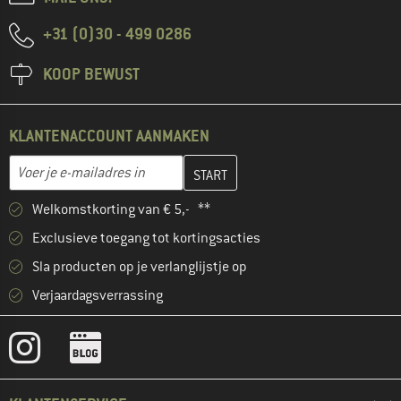
+31 (0)30 - 499 0286
KOOP BEWUST
KLANTENACCOUNT AANMAKEN
Vul je e-mailadres hier in en maak in de volgende stap je klanten
E-mailadres
Welkomstkorting van € 5,- **
Exclusieve toegang tot kortingsacties
Sla producten op je verlanglijstje op
Verjaardagsverrassing