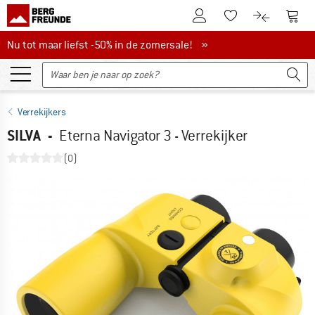
De klantenaccount
Naar
Naar de verlanglijs
Naar de pro
Nu tot maar liefst -50% in de zomersale!
Nu tot maar liefst -50% in de zomersale! »
Verrekijkers
SILVA
-
Eterna Navigator 3 - Verrekijker
(0)