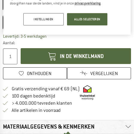
Yellow
doorgiften naar derde landen, vind je in onze
privacyverklaring
.
Maat:
7 x 50
INSTELLINGEN
ALLES SELECTEREN
7 x 50
De link wordt geopend in een infovak en bevat le
Levertijd: 3-5 werkdagen
Aantal:
IN DE WINKELMAND
ONTHOUDEN
VERGELIJKEN
Vind hier de verzendinform
Gratis verzending vanaf € 69 (NL)
Vind de betalingsinformatie hier! Opent
100 dagen bedenktijd
> 4.000.000 tevreden klanten
Alle artikelen in voorraad
MATERIAALGEGEVENS & KENMERKEN