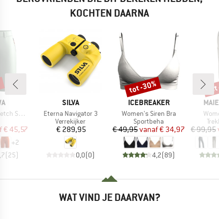
KOCHTEN DAARNA
%
tot -30%
tot
Korting
Kort
MERK
MERK
MER
WA
SILVA
ICEBREAKER
MAIE
Artikel
Artikel
Artike
h Shorts
Eterna Navigator 3
Women's Siren Bra
Wome
uctgroep
Productgroep
Productgroep
Pro
Verrekijker
Sportbeha
Tre
ijs
rlaagde prijs
Prijs
Prijs
Verlaagde prijs
f
€ 45,57
€ 289,95
€ 49,95
vanaf
€ 34,97
€ 99,95
+
2
,7
(
25
)
0,0
(
0
)
4,2
(
89
)
WAT VIND JE DAARVAN?