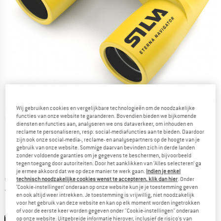
Wij gebruiken cookies en vergelijkbare technologieën om de noodzakelijke
functies van onze website te garanderen. Bovendien bieden we bijkomende
Gedetailleerde foto's
diensten en functies aan, analyseren we ons dataverkeer, om inhouden en
reclame te personaliseren, resp. social-mediafuncties aan te bieden. Daardoor
zijn ook onze social-media-, reclame- en analysepartners op de hoogte van je
gebruik van onze website. Sommige daarvan bevinden zich in derde landen
zonder voldoende garanties om je gegevens te beschermen, bijvoorbeeld
tegen toegang door autoriteiten. Door het aanklikken van ‘Alles selecteren’ ga
je ermee akkoord dat we op deze manier te werk gaan.
Indien je enkel
Prijs:
€
289,95
technisch noodzakelijke cookies wenst te accepteren, klik dan hier
. Onder
incl. BTW
‘Cookie-instellingen’ onderaan op onze website kun je je toestemming geven
Nederland. Informatie over de verzend
Gratis verzending
(NL)
en ook altijd weer intrekken. Je toestemming is vrijwillig, niet noodzakelijk
voor het gebruik van deze website en kan op elk moment worden ingetrokken
Kleur:
Yellow
of voor de eerste keer worden gegeven onder "Cookie-instellingen" onderaan
op onze website. Uitgebreide informatie hierover, inclusief de risico's van