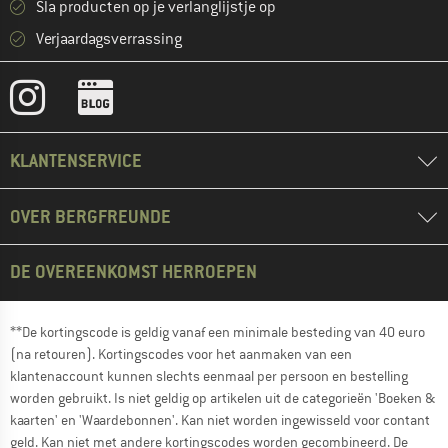
Sla producten op je verlanglijstje op
Verjaardagsverrassing
KLANTENSERVICE
OVER BERGFREUNDE
DE OVEREENKOMST HERROEPEN
**De kortingscode is geldig vanaf een minimale besteding van 40 euro
(na retouren). Kortingscodes voor het aanmaken van een
klantenaccount kunnen slechts eenmaal per persoon en bestelling
worden gebruikt. Is niet geldig op artikelen uit de categorieën 'Boeken &
kaarten' en 'Waardebonnen'. Kan niet worden ingewisseld voor contant
geld. Kan niet met andere kortingscodes worden gecombineerd. De