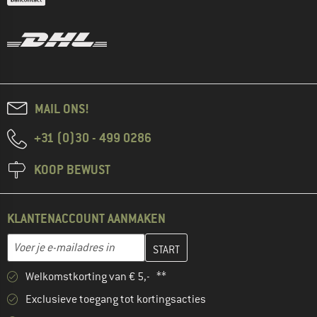
MAIL ONS!
+31 (0)30 - 499 0286
KOOP BEWUST
KLANTENACCOUNT AANMAKEN
Vul je e-mailadres hier in en maak in de volgende stap je klanten
E-mailadres
Welkomstkorting van € 5,- **
Exclusieve toegang tot kortingsacties