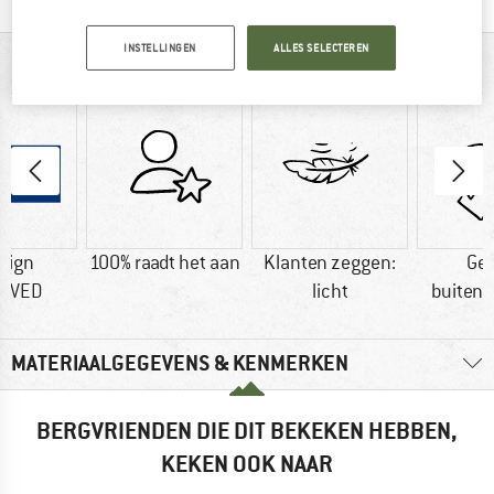
INSTELLINGEN
ALLES SELECTEREN
IN EEN OOGOPSLAG
sign
100% raadt het aan
Klanten zeggen:
Ge
OVED
licht
buitenm
MATERIAALGEGEVENS & KENMERKEN
BERGVRIENDEN DIE DIT BEKEKEN HEBBEN,
KEKEN OOK NAAR