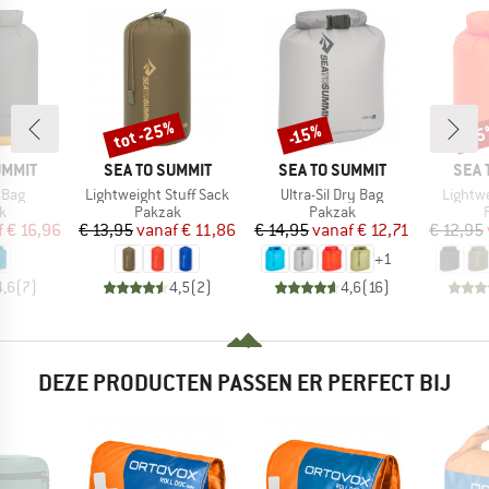
tot -25%
-15%
-1
Korting
Korting
Kort
MERK
MERK
MER
UMMIT
SEA TO SUMMIT
SEA TO SUMMIT
SEA 
Artikel
Artikel
Artikel
 Bag
Lightweight Stuff Sack
Ultra-Sil Dry Bag
Lightw
ctgroep
Productgroep
Productgroep
k
Pakzak
Pakzak
ijs
rlaagde prijs
Prijs
Verlaagde prijs
Prijs
Verlaagde prijs
f
€ 16,96
€ 13,95
vanaf
€ 11,86
€ 14,95
vanaf
€ 12,71
€ 12,95
+
1
4,6
(
7
)
4,5
(
2
)
4,6
(
16
)
DEZE PRODUCTEN PASSEN ER PERFECT BIJ