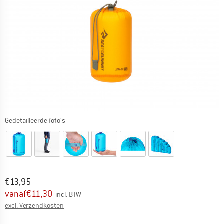
Gedetailleerde foto's
Oorspronkelijke prijs :
Prijs:
€
13,95
vanaf
€
11,30
incl. BTW
Informatie over de verzendkosten. Opent in een infov
excl. Verzendkosten