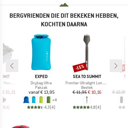
BERGVRIENDEN DIE DIT BEKEKEN HEBBEN,
KOCHTEN DAARNA
-15%
-1
Korting
Kort
MERK
MERK
M
UMMIT
EXPED
SEA TO SUMMIT
T
Artikel
Artikel
Ar
Mesh Bag
Drybag Ultra
Frontier Ultralight Long Handle Spork
D
ctgroep
Productgroep
Productgroep
k
Pakzak
Bestek
ijs
rlaagde prijs
Prijs
Prijs
Verlaagde prijs
f
€ 21,21
vanaf
€ 13,95
€ 11,95
€ 10,16
€ 12,95
+
4
4,8
(
4
)
4,3
(
4
)
4,8
(
4
)