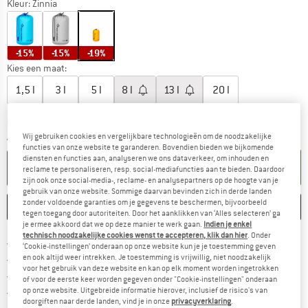
Kleur:
Zinnia
-15%
-15%
-19%
Kies een maat:
1,5 l
3 l
5 l
8 l
13 l
20 l
De link wordt geopend in een infovak en bevat le
Levertijd: 3-5 werkdagen
Aantal:
Wij gebruiken cookies en vergelijkbare technologieën om de noodzakelijke
functies van onze website te garanderen. Bovendien bieden we bijkomende
diensten en functies aan, analyseren we ons dataverkeer, om inhouden en
IN DE WINKELMAND
reclame te personaliseren, resp. social-mediafuncties aan te bieden. Daardoor
zijn ook onze social-media-, reclame- en analysepartners op de hoogte van je
gebruik van onze website. Sommige daarvan bevinden zich in derde landen
zonder voldoende garanties om je gegevens te beschermen, bijvoorbeeld
ONTHOUDEN
VERGELIJKEN
tegen toegang door autoriteiten. Door het aanklikken van ‘Alles selecteren’ ga
je ermee akkoord dat we op deze manier te werk gaan.
Indien je enkel
technisch noodzakelijke cookies wenst te accepteren, klik dan hier
. Onder
Vind hier de verzendinform
Gratis verzending vanaf € 69 (NL)
‘Cookie-instellingen’ onderaan op onze website kun je je toestemming geven
Vind de betalingsinformatie hier! Opent
en ook altijd weer intrekken. Je toestemming is vrijwillig, niet noodzakelijk
100 dagen bedenktijd
voor het gebruik van deze website en kan op elk moment worden ingetrokken
> 4.000.000 tevreden klanten
of voor de eerste keer worden gegeven onder "Cookie-instellingen" onderaan
op onze website. Uitgebreide informatie hierover, inclusief de risico's van
Alle artikelen in voorraad
doorgiften naar derde landen, vind je in onze
privacyverklaring
.