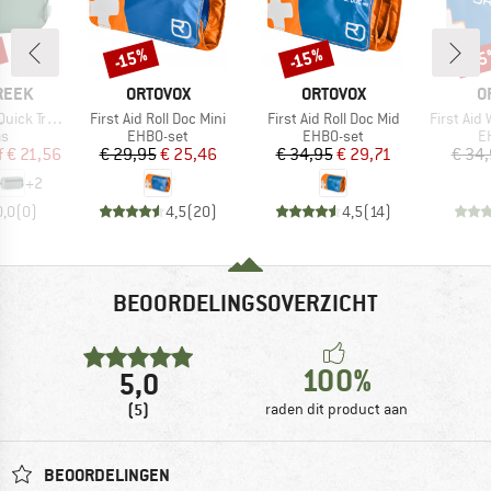
-15%
-15%
-1
Korting
Korting
Kort
MERK
MERK
M
REEK
ORTOVOX
ORTOVOX
O
Artikel
Artikel
Artikel
ck Trip XS
First Aid Roll Doc Mini
First Aid Roll Doc Mid
First Aid
ctgroep
Productgroep
Productgroep
P
as
EHBO-set
EHBO-set
E
ijs
rlaagde prijs
Prijs
Verlaagde prijs
Prijs
Verlaagde prijs
f
€ 21,56
€ 29,95
€ 25,46
€ 34,95
€ 29,71
€ 34
+
2
0,0
(
0
)
4,5
(
20
)
4,5
(
14
)
BEOORDELINGSOVERZICHT
100%
5,0
(5)
raden dit product aan
BEOORDELINGEN