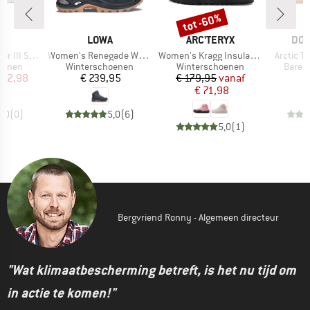
tot -60%
Korting
MERK
MERK
ME
L
LOWA
ARC'TERYX
DO
Artikel
Artikel
Artikel
On Waterproof
Women's Renegade Warm GTX Mid
Women's Kragg Insulated
Arctic Te
oep
Productgroep
Productgroep
Produ
oenen
Winterschoenen
Winterschoenen
Baref
ijs
rlaagde prijs
Prijs
Prijs
Verlaagde prijs
 62,98
€ 239,95
€ 179,95
vanaf
€
€ 71,98
0,0
(
0
)
5,0
(
6
)
5,0
(
1
)
Bergvriend Ronny - Algemeen directeur
"Wat klimaatbescherming betreft, is het nu tijd om
in actie te komen!"