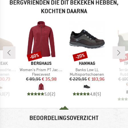
BERGVRIENDEN DIE DIT BEKEKEN HEBBEN,
KOCHTEN DAARNA
tot
-60%
-20%
Korting
Korting
Kort
MERK
MERK
M
PEAK
BERGHAUS
HANWAG
T
Artikel
Artikel
Artike
 Winter Boots
Women's Prism PT Jacket
Banks Low LL
Terrä
oep
Productgroep
Productgroep
Prod
oenen
Fleecevest
Multisportschoenen
Rubb
ijs
rlaagde prijs
Prijs
Verlaagde prijs
Prijs
Verlaagde prijs
30,73
€ 89,95
€ 35,98
€ 229,95
€ 183,96
€ 10
€
4,0
(
7
)
5,0
(
2
)
4,8
(
5
)
BEOORDELINGSOVERZICHT