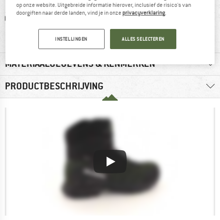
op onze website. Uitgebreide informatie hierover, inclusief de risico's van
doorgiften naar derde landen, vind je in onze
privacyverklaring
.
0 g
GORE-TEX
100% raadt het aan
Klanten
wate
INSTELLINGEN
ALLES SELECTEREN
MATERIAALGEGEVENS & KENMERKEN
PRODUCTBESCHRIJVING