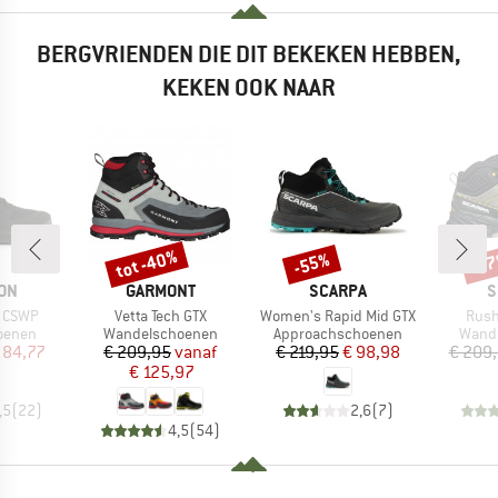
BERGVRIENDEN DIE DIT BEKEKEN HEBBEN,
KEKEN OOK NAAR
tot -40%
-55%
-3
Korting
Korting
Kort
MERK
MERK
M
ON
GARMONT
SCARPA
S
Artikel
Artikel
Artik
s CSWP
Vetta Tech GTX
Women's Rapid Mid GTX
Rush
oep
Productgroep
Productgroep
Produ
oenen
Wandelschoenen
Approachschoenen
Wand
ijs
rlaagde prijs
Prijs
Verlaagde prijs
Prijs
Verlaagde prijs
 84,77
€ 209,95
vanaf
€ 219,95
€ 98,98
€ 209
€ 125,97
,5
(
22
)
2,6
(
7
)
4,5
(
54
)