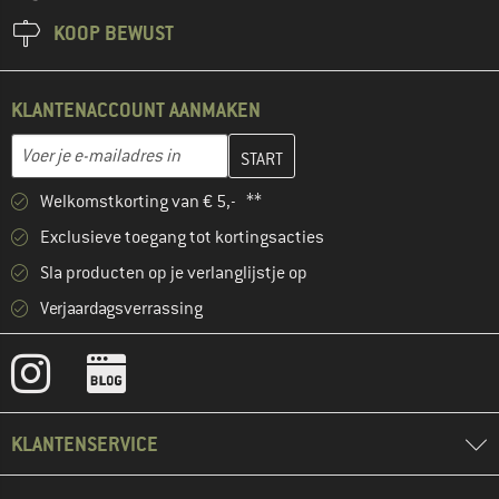
KOOP BEWUST
KLANTENACCOUNT AANMAKEN
Vul je e-mailadres hier in en maak in de volgende stap je klanten
E-mailadres
Welkomstkorting van € 5,- **
Exclusieve toegang tot kortingsacties
Sla producten op je verlanglijstje op
Verjaardagsverrassing
KLANTENSERVICE