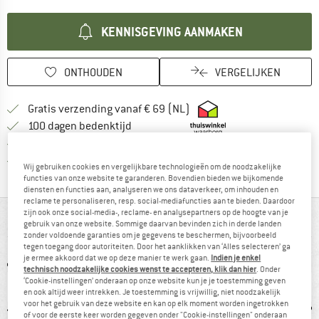
KENNISGEVING AANMAKEN
ONTHOUDEN
VERGELIJKEN
Vind hier de verzendinform
Gratis verzending vanaf € 69 (NL)
Vind de betalingsinformatie hier! Opent
100 dagen bedenktijd
> 4.000.000 tevreden klanten
Alle artikelen in voorraad
Wij gebruiken cookies en vergelijkbare technologieën om de noodzakelijke
functies van onze website te garanderen. Bovendien bieden we bijkomende
diensten en functies aan, analyseren we ons dataverkeer, om inhouden en
reclame te personaliseren, resp. social-mediafuncties aan te bieden. Daardoor
zijn ook onze social-media-, reclame- en analysepartners op de hoogte van je
IN EEN OOGOPSLAG
gebruik van onze website. Sommige daarvan bevinden zich in derde landen
zonder voldoende garanties om je gegevens te beschermen, bijvoorbeeld
tegen toegang door autoriteiten. Door het aanklikken van ‘Alles selecteren’ ga
je ermee akkoord dat we op deze manier te werk gaan.
Indien je enkel
technisch noodzakelijke cookies wenst te accepteren, klik dan hier
. Onder
‘Cookie-instellingen’ onderaan op onze website kun je je toestemming geven
en ook altijd weer intrekken. Je toestemming is vrijwillig, niet noodzakelijk
voor het gebruik van deze website en kan op elk moment worden ingetrokken
of voor de eerste keer worden gegeven onder "Cookie-instellingen" onderaan