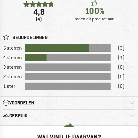
100%
4,8
(4)
raden dit product aan
BEOORDELINGEN
5 sterren
(3)
4 sterren
(1)
3 sterren
(0)
2 sterren
(0)
1 ster
(0)
VOORDELEN
GEBRUIK
WAT VIND JE DAARVAN?