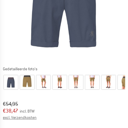
Gedetailleerde foto's
Oorspronkelijke prijs :
Prijs:
€
54,95
€
38,47
incl. BTW
Informatie over de verzendkosten. Opent in een infov
excl. Verzendkosten