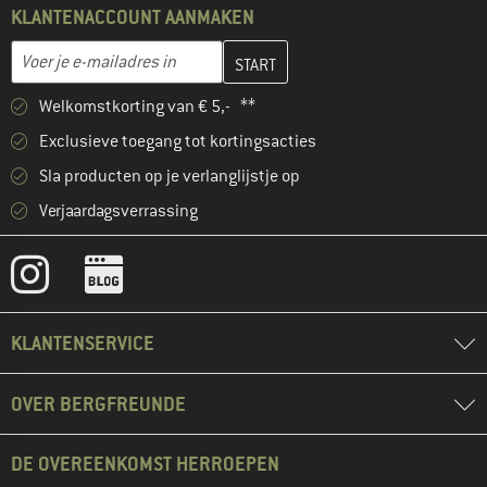
KLANTENACCOUNT AANMAKEN
Vul je e-mailadres hier in en maak in de volgende stap je klanten
E-mailadres
Welkomstkorting van € 5,- **
Exclusieve toegang tot kortingsacties
Sla producten op je verlanglijstje op
Verjaardagsverrassing
KLANTENSERVICE
OVER BERGFREUNDE
DE OVEREENKOMST HERROEPEN