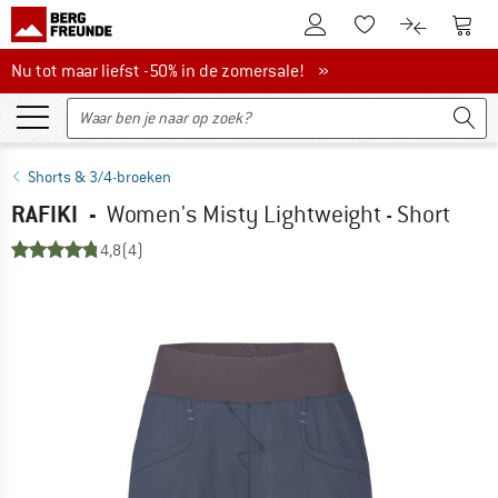
De klantenaccount
Naar
Naar de verlanglijs
Naar de pro
Nu tot maar liefst -50% in de zomersale!
Nu tot maar liefst -50% in de zomersale! »
Shorts & 3/4-broeken
RAFIKI
-
Women's Misty Lightweight - Short
4,8
(4)