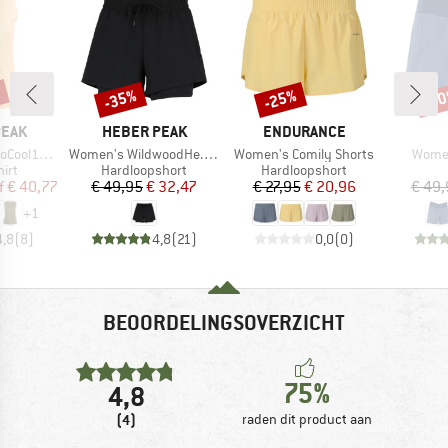
%
-35%
-25%
-3
Korting
Korting
Kort
MERK
MERK
PEAK
HEBER PEAK
ENDURANCE
Artikel
Artikel
Artikel
reenHe. Tank
Women's WildwoodHe. 2in1 Shorts
Women's Comily Shorts
Women
groep
Productgroep
Productgroep
irt
Hardloopshort
Hardloopshort
ijs
rlaagde prijs
Prijs
Verlaagde prijs
Prijs
Verlaagde prijs
f
€ 40,77
€ 49,95
€ 32,47
€ 27,95
€ 20,96
€ 49,
+
1
4,8
(
8
)
4,8
(
21
)
0,0
(
0
)
BEOORDELINGSOVERZICHT
75%
4,8
(4)
raden dit product aan