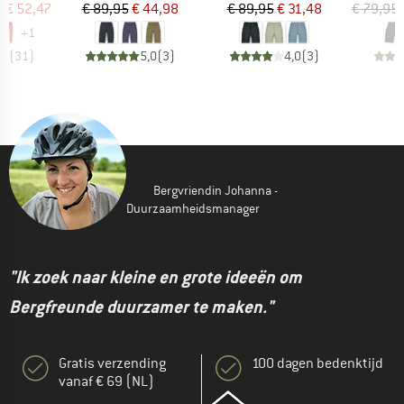
ijs
rlaagde prijs
Prijs
Verlaagde prijs
Prijs
Verlaagde prijs
f
€ 52,47
€ 89,95
€ 44,98
€ 89,95
€ 31,48
€ 79,95
+
1
,8
(
31
)
5,0
(
3
)
4,0
(
3
)
Bergvriendin Johanna -
Duurzaamheidsmanager
"Ik zoek naar kleine en grote ideeën om
Bergfreunde duurzamer te maken."
Gratis verzending
100 dagen bedenktijd
vanaf € 69 (NL)