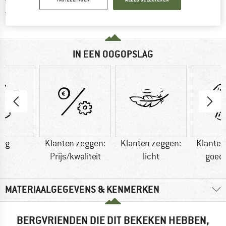
Alle artikelen in voorraad
IN EEN OOGOPSLAG
0 g
Klanten zeggen:
Klanten zeggen:
Klanten
Prijs/kwaliteit
licht
goed
MATERIAALGEGEVENS & KENMERKEN
BERGVRIENDEN DIE DIT BEKEKEN HEBBEN,