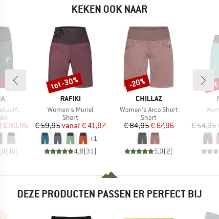
KEKEN OOK NAAR
tot -30%
tot
-20%
Korting
Korting
Kort
MERK
MERK
JA
RAFIKI
CHILLAZ
Artikel
Artikel
Artik
adusM.
Women's Muriel
Women's Arco Short
Wom
groep
Productgroep
Productgroep
oek
Short
Short
ijs
rlaagde prijs
Prijs
Verlaagde prijs
Prijs
Verlaagde prijs
f
€ 80,96
€ 59,95
vanaf
€ 41,97
€ 84,95
€ 67,96
€ 54,95
+
1
,0
(
16
)
4,8
(
31
)
5,0
(
2
)
DEZE PRODUCTEN PASSEN ER PERFECT BIJ