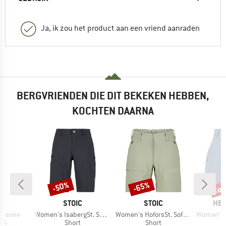
Ja, ik zou het product aan een vriend aanraden
BERGVRIENDEN DIE DIT BEKEKEN HEBBEN,
KOCHTEN DAARNA
%
tot
-50%
-65%
Korting
Korting
Kort
MERK
MERK
ME
I
STOIC
STOIC
HEB
Artikel
Artikel
Artikel
assone
Women's IsabergSt. Shorts
Women's HoforsSt. Softshell Shorts Light
Woman's MapleH
tgroep
Productgroep
Productgroep
oek
Short
Short