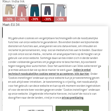
Kleur:
India Ink
-30%
-30%
-30%
-30%
-30%
Maat: EU
34
EU
34
EU
36
EU
38
EU
40
EU
42
Wij gebruiken cookies en vergelijkbare technologieën om de noodzakelijke
Maattabel
functies van onze website te garanderen. Bovendien bieden we bijkomende
diensten en functies aan, analyseren we ons dataverkeer, om inhouden en
De link wordt geopend in een infovak en bevat le
Levertijd: 3-5 werkdagen
reclame te personaliseren, resp. social-mediafuncties aan te bieden. Daardoor
zijn ook onze social-media-, reclame- en analysepartners op de hoogte van je
Nog maar 1 stuk op voorraad!
gebruik van onze website. Sommige daarvan bevinden zich in derde landen
Aantal:
zonder voldoende garanties om je gegevens te beschermen, bijvoorbeeld
tegen toegang door autoriteiten. Door het aanklikken van ‘Alles selecteren’ ga
je ermee akkoord dat we op deze manier te werk gaan.
Indien je enkel
IN DE WINKELMAND
technisch noodzakelijke cookies wenst te accepteren, klik dan hier
. Onder
‘Cookie-instellingen’ onderaan op onze website kun je je toestemming geven
en ook altijd weer intrekken. Je toestemming is vrijwillig, niet noodzakelijk
ONTHOUDEN
VERGELIJKEN
voor het gebruik van deze website en kan op elk moment worden ingetrokken
of voor de eerste keer worden gegeven onder "Cookie-instellingen" onderaan
op onze website. Uitgebreide informatie hierover, inclusief de risico's van
doorgiften naar derde landen, vind je in onze
privacyverklaring
.
Vind hier de verzendinform
Gratis verzending vanaf € 69 (NL)
Vind de betalingsinformatie hier! Opent
100 dagen bedenktijd
> 4.000.000 tevreden klanten
INSTELLINGEN
ALLES SELECTEREN