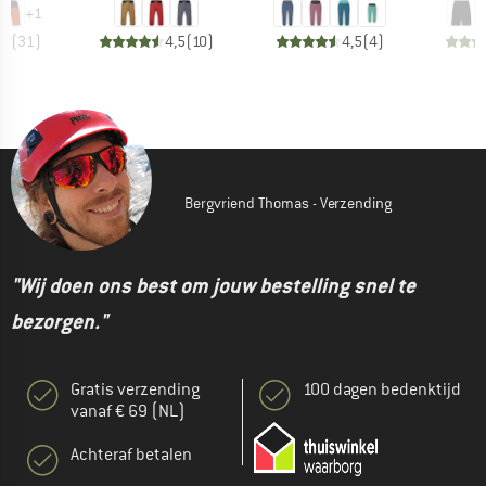
+
1
,8
(
31
)
4,5
(
10
)
4,5
(
4
)
Bergvriend Thomas - Verzending
"Wij doen ons best om jouw bestelling snel te
bezorgen."
Gratis verzending
100 dagen bedenktijd
vanaf € 69 (NL)
Achteraf betalen