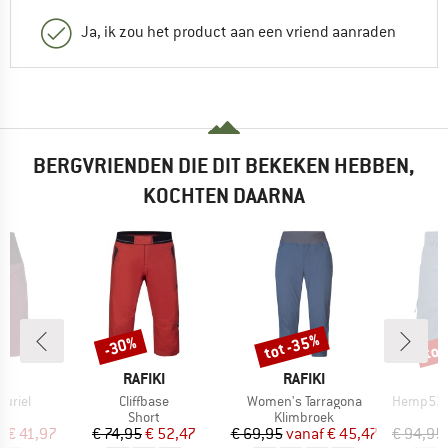
Ja, ik zou het product aan een vriend aanraden
BERGVRIENDEN DIE DIT BEKEKEN HEBBEN,
KOCHTEN DAARNA
%
tot -35%
tot
-30%
Korting
Korting
Kort
MERK
MERK
I
RAFIKI
RAFIKI
Artikel
Artikel
Artikel
uriel
Cliffbase
Women's Tarragona
Hemp53 V
uctgroep
Productgroep
Productgroep
Short
Klimbroek
ijs
rlaagde prijs
Prijs
Verlaagde prijs
Prijs
Verlaagde prijs
f
€ 41,97
€ 74,95
€ 52,47
€ 69,95
vanaf
€ 45,47
€ 94,95