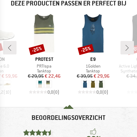
DEZE PRODUCTEN PASSEN ER PERFECT BIJ
%
-25%
-25%
-2
Korting
Korting
Kort
MERK
MERK
ON
PROTEST
E9
Artikel
Artikel
Artikel
de 6.0
PRTIspa
1Golden
Active Light Base L
tgroep
Productgroep
Productgroep
Productg
en
Tanktop
Tanktop
Syntheti
ijs
rlaagde prijs
Prijs
Verlaagde prijs
Prijs
Verlaagde prijs
f
€ 59,96
€ 29,95
€ 22,46
€ 39,95
€ 29,96
€ 34
,2
(
10
)
0,0
(
0
)
0,0
(
0
)
BEOORDELINGSOVERZICHT