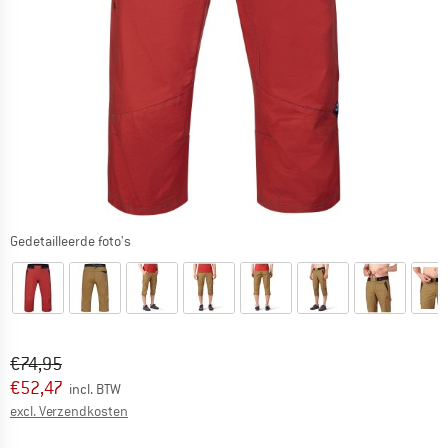
Gedetailleerde foto's
Oorspronkelijke prijs :
Prijs:
€
74,95
€
52,47
incl. BTW
Informatie over de verzendkosten. Opent in een infov
excl. Verzendkosten