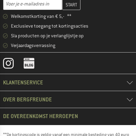
Vul je e-mailadres hier in en maak in de volgende stap je klanten
E-mailadres
Welkomstkorting van € 5,- **
Exclusieve toegang tot kortingsacties
Sla producten op je verlanglijstje op
Verjaardagsverrassing
KLANTENSERVICE
OVER BERGFREUNDE
DE OVEREENKOMST HERROEPEN
**De kortingscode is geldig vanaf een minimale besteding van 40 euro