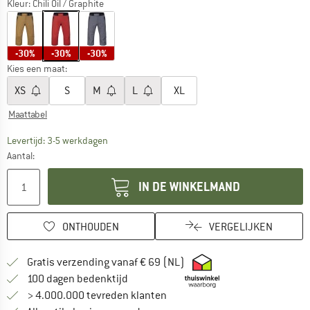
Kleur:
Chili Oil / Graphite
-30%
-30%
-30%
Kies een maat:
XS
S
M
L
XL
Maattabel
De link wordt geopend in een infovak en bevat le
Levertijd: 3-5 werkdagen
Aantal:
IN DE WINKELMAND
ONTHOUDEN
VERGELIJKEN
Vind hier de verzendinform
Gratis verzending vanaf € 69 (NL)
Vind de betalingsinformatie hier! Opent
100 dagen bedenktijd
> 4.000.000 tevreden klanten