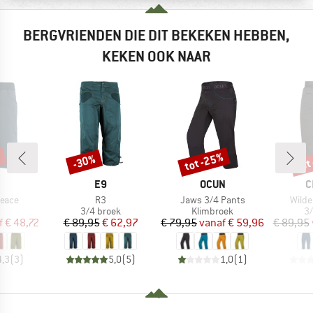
BERGVRIENDEN DIE DIT BEKEKEN HEBBEN,
KEKEN OOK NAAR
%
tot -25%
tot
-30%
Korting
Korting
Kort
RK
MERK
MERK
M
E9
OCUN
C
Artikel
Artikel
Artike
Peace
R3
Jaws 3/4 Pants
Wilde
uctgroep
Productgroep
Productgroep
Pr
3/4 broek
Klimbroek
3/
ijs
rlaagde prijs
Prijs
Verlaagde prijs
Prijs
Verlaagde prijs
f
€ 48,72
€ 89,95
€ 62,97
€ 79,95
vanaf
€ 59,96
€ 89,95
4,3
(
3
)
5,0
(
5
)
1,0
(
1
)