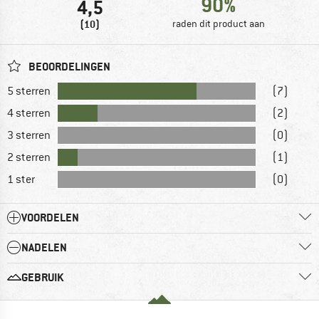
90%
4,5
(10)
raden dit product aan
BEOORDELINGEN
5 sterren
(7)
4 sterren
(2)
3 sterren
(0)
2 sterren
(1)
1 ster
(0)
VOORDELEN
NADELEN
GEBRUIK