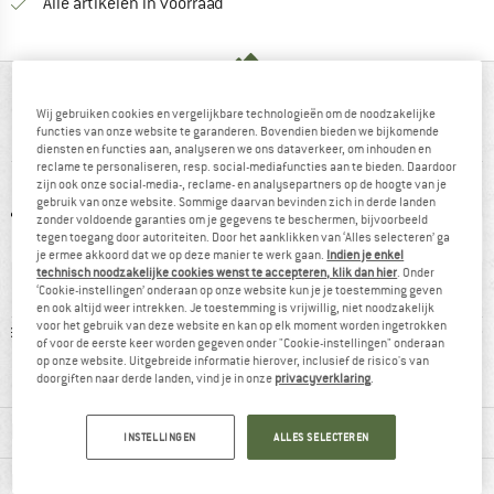
Alle artikelen in voorraad
IN EEN OOGOPSLAG
Wij gebruiken cookies en vergelijkbare technologieën om de noodzakelijke
functies van onze website te garanderen. Bovendien bieden we bijkomende
Klimbroek met elastische tailleband
diensten en functies aan, analyseren we ons dataverkeer, om inhouden en
reclame te personaliseren, resp. social-mediafuncties aan te bieden. Daardoor
zijn ook onze social-media-, reclame- en analysepartners op de hoogte van je
gebruik van onze website. Sommige daarvan bevinden zich in derde landen
zonder voldoende garanties om je gegevens te beschermen, bijvoorbeeld
tegen toegang door autoriteiten. Door het aanklikken van ‘Alles selecteren’ ga
je ermee akkoord dat we op deze manier te werk gaan.
Indien je enkel
technisch noodzakelijke cookies wenst te accepteren, klik dan hier
. Onder
‘Cookie-instellingen’ onderaan op onze website kun je je toestemming geven
en ook altijd weer intrekken. Je toestemming is vrijwillig, niet noodzakelijk
voor het gebruik van deze website en kan op elk moment worden ingetrokken
oen
90% raadt het aan
Klanten zeggen:
Klanten
of voor de eerste keer worden gegeven onder "Cookie-instellingen" onderaan
goed model
Rob
op onze website. Uitgebreide informatie hierover, inclusief de risico's van
doorgiften naar derde landen, vind je in onze
privacyverklaring
.
MATERIAALGEGEVENS & KENMERKEN
INSTELLINGEN
ALLES SELECTEREN
PRODUCTBESCHRIJVING