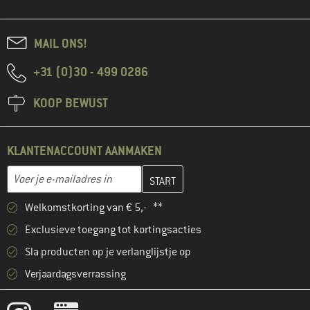
MAIL ONS!
+31 (0)30 - 499 0286
KOOP BEWUST
KLANTENACCOUNT AANMAKEN
Vul je e-mailadres hier in en maak in de volgende stap je klanten
E-mailadres
Welkomstkorting van € 5,- **
Exclusieve toegang tot kortingsacties
Sla producten op je verlanglijstje op
Verjaardagsverrassing