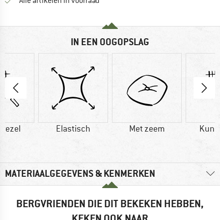
Alle artikelen in voorraad
IN EEN OOGOPSLAG
vezel
Elastisch
Met zeem
Kuns
MATERIAALGEGEVENS & KENMERKEN
BERGVRIENDEN DIE DIT BEKEKEN HEBBEN,
KEKEN OOK NAAR