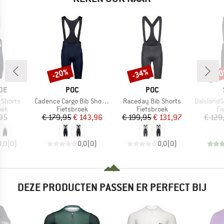
-20%
-34%
-5
Korting
Korting
Kort
MERK
MERK
DE
POC
POC
Artikel
Artikel
Artikel
 Shorts
Cadence Cargo Bib Shorts
Raceday Bib Shorts
DalslandSt. G
groep
Productgroep
Productgroep
Pr
oek
Fietsbroek
Fietsbroek
Fi
ijs
Prijs
Verlaagde prijs
Prijs
Verlaagde prijs
,95
€ 179,95
€ 143,96
€ 199,95
€ 131,97
€ 129
0,0
(
0
)
0,0
(
0
)
0,0
(
0
)
DEZE PRODUCTEN PASSEN ER PERFECT BIJ