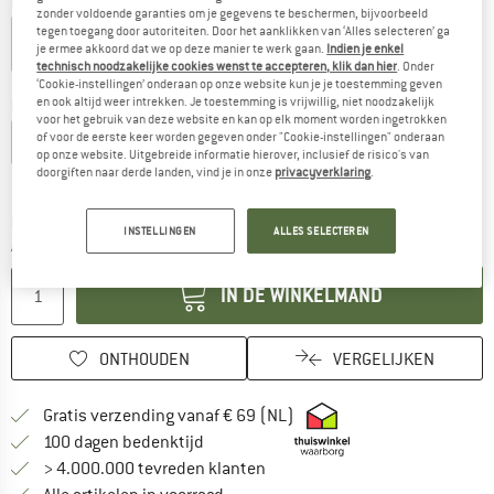
Kleur:
Pargasite Green
zonder voldoende garanties om je gegevens te beschermen, bijvoorbeeld
tegen toegang door autoriteiten. Door het aanklikken van ‘Alles selecteren’ ga
je ermee akkoord dat we op deze manier te werk gaan.
Indien je enkel
technisch noodzakelijke cookies wenst te accepteren, klik dan hier
. Onder
-34%
-34%
‘Cookie-instellingen’ onderaan op onze website kun je je toestemming geven
en ook altijd weer intrekken. Je toestemming is vrijwillig, niet noodzakelijk
Kies een maat:
voor het gebruik van deze website en kan op elk moment worden ingetrokken
of voor de eerste keer worden gegeven onder "Cookie-instellingen" onderaan
XS
S
M
L
XL
XXL
op onze website. Uitgebreide informatie hierover, inclusief de risico's van
doorgiften naar derde landen, vind je in onze
privacyverklaring
.
Maattabel
De link wordt geopend in een infovak en bevat le
Levertijd: 3-5 werkdagen
INSTELLINGEN
ALLES SELECTEREN
Aantal:
IN DE WINKELMAND
ONTHOUDEN
VERGELIJKEN
Vind hier de verzendinform
Gratis verzending vanaf € 69 (NL)
Vind de betalingsinformatie hier! Opent
100 dagen bedenktijd
> 4.000.000 tevreden klanten