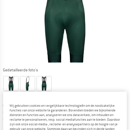
Gedetailleerde foto's
Oorspronkelijke prijs :
Prijs:
€
149,95
Wij gebruiken cookies en vergelijkbare technologieën om de noodzakelijke
functies van onze website te garanderen. Bovendien bieden we bijkomende
€
98,97
incl. BTW
diensten en functies aan, analyseren we ons dataverkeer, om inhouden en
Nederland. Informatie over de verzend
Gratis verzending
(NL)
reclame te personaliseren, resp. social-mediafuncties aan te bieden. Daardoor
zijn ook onze social-media-, reclame- en analysepartners op de hoogte van je
gebruik van onze website. Sommige daarvan bevinden zich in derde landen