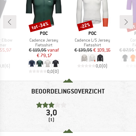
tot -34%
tot
-22%
Korting
Korting
Kort
K
MERK
MERK
POC
POC
Artikel
Artikel
Art
r Elbow
Cadence Jersey
Cadence L/S Jersey
Co
groep
Productgroep
Productgroep
P
mer
Fietsshirt
Fietsshirt
Fi
ijs
rlaagde prijs
Prijs
Verlaagde prijs
Prijs
Verlaagde prijs
 55,97
€ 119,95
vanaf
€ 139,95
€ 109,16
€ 87,95
€ 79,17
3,8
(
6
)
0,0
(
0
)
0,0
(
0
)
BEOORDELINGSOVERZICHT
3,0
(1)