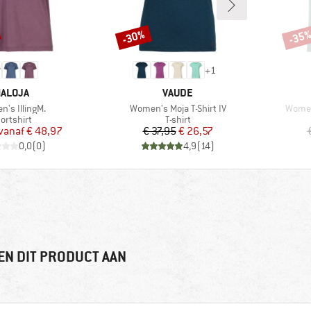
-30%
-35
Korting
Korti
+
1
ERK
MERK
ALOJA
VAUDE
l
Artikel
Artikel
's IllingM.
Women's Moja T-Shirt IV
Women'
oductgroep
Productgroep
ortshirt
T-shirt
Prijs
Verlaagde prijs
Prijs
Verlaagde prijs
vanaf
€ 48,97
€ 37,95
€ 26,57
0,0
(
0
)
4,9
(
14
)
EN DIT PRODUCT AAN