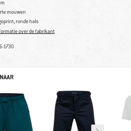
im
rte mouwen
goprint, ronde hals
formatie over de fabrikant
6-1730
 NAAR