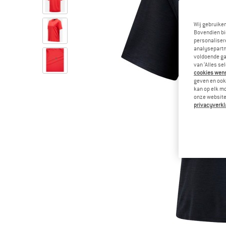
Wij gebruike
Bovendien bi
personalisere
analysepartn
voldoende ga
van ‘Alles se
cookies wenst
geven en ook 
kan op elk m
onze website.
privacyverkl