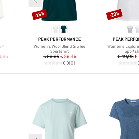
-20%
-15%
Korting
Korting
MERK
MERK
PEAK PERFORMANCE
PEAK PERF
Artikel
Artikel
eM.
Women's Wool Blend S/S Tee
Women's Explore 
p
Productgroep
Produc
Sportshirt
Sportsh
de prijs
Prijs
Verlaagde prijs
Pr
Ve
3,96
€ 69,95
€ 59,46
€ 49,95
€
)
0,0
(
0
)