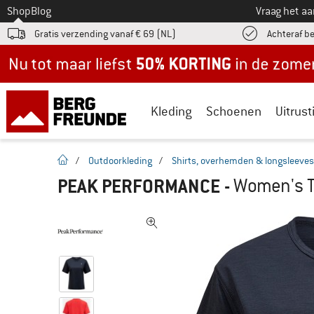
Naar
Shop
Blog
Vraag het a
Gratis verzending vanaf € 69 (NL)
Achteraf b
Nu tot maar liefst -50% in de zomersale!
Kleding
Schoenen
Uitrust
Startpagina
/
Outdoorkleding
/
Shirts, overhemden & longsleeves
PEAK PERFORMANCE
-
Women's Tr