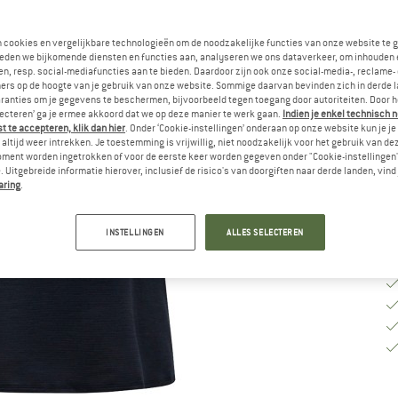
Ki
n cookies en vergelijkbare technologieën om de noodzakelijke functies van onze website te 
eden we bijkomende diensten en functies aan, analyseren we ons dataverkeer, om inhouden 
n, resp. social-mediafuncties aan te bieden. Daardoor zijn ook onze social-media-, reclame-
ers op de hoogte van je gebruik van onze website. Sommige daarvan bevinden zich in derde 
M
ranties om je gegevens te beschermen, bijvoorbeeld tegen toegang door autoriteiten. Door h
lecteren’ ga je ermee akkoord dat we op deze manier te werk gaan.
Indien je enkel technisch 
Le
 te accepteren, klik dan hier
. Onder ‘Cookie-instellingen’ onderaan op onze website kun je 
altijd weer intrekken. Je toestemming is vrijwillig, niet noodzakelijk voor het gebruik van d
Aa
oment worden ingetrokken of voor de eerste keer worden gegeven onder "Cookie-instellingen
 Uitgebreide informatie hierover, inclusief de risico's van doorgiften naar derde landen, vind 
aring
.
INSTELLINGEN
ALLES SELECTEREN