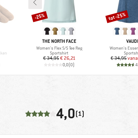
tot -25%
-25%
Korting
Korting
MERK
MERK
THE NORTH FACE
VAUD
Artikel
Artikel
Women's Flex S/S Tee Reg
Women's Essenti
Productgroep
Produc
kken
Sportshirt
Sportsh
Prijs
Verlaagde prijs
Pr
Ve
€ 34,95
€ 26,21
€ 34,95
vana
)
0,0
(
0
)
4
4,0
(1)