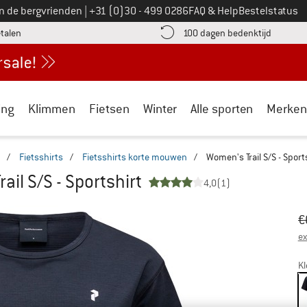
Bel ons op
an de bergvrienden
|
+31 (0)30 - 499 0286
FAQ & Help
Bestelstatus
vind de betalingsinformatie hier! Opent in een infovak
Vind de b
etalen
100 dagen bedenktijd
ing
Klimmen
Fietsen
Winter
Alle sporten
Merken
/
Fietsshirts
/
Fietsshirts korte mouwen
/
Women's Trail S/S - Sport
ail S/S - Sportshirt
4,0
(1)
Oo
Pr
€
ex
Kl