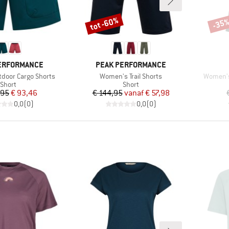
tot -60%
-35
Korting
Korti
MERK
ERFORMANCE
PEAK PERFORMANCE
Artikel
Artikel
door Cargo Shorts
Women's Trail Shorts
Women's 
Productgroep
Productgroep
Short
Short
Prijs
Verlaagde prijs
Prijs
Verlaagde prijs
,95
€ 93,46
€ 144,95
vanaf
€ 57,98
0,0
(
0
)
0,0
(
0
)