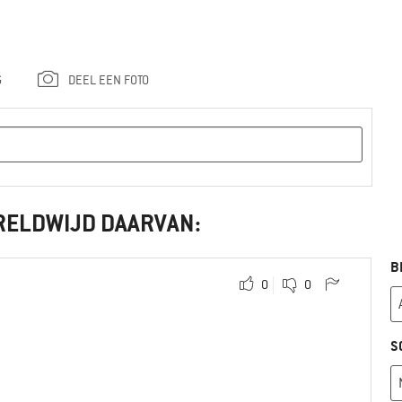
G
DEEL EEN FOTO
RELDWIJD DAARVAN:
B
0
0
S