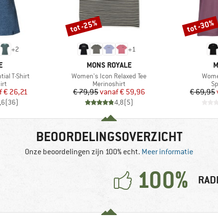
tot -25%
tot -30%
Korting
Korting
+
2
+
1
MERK
M
E
MONS ROYALE
M
Artikel
Artike
al T-Shirt
Women's Icon Relaxed Tee
Women
tgroep
Productgroep
Pr
irt
Merinoshirt
Sp
ijs
rlaagde prijs
Prijs
Verlaagde prijs
f
€ 26,21
€ 79,95
vanaf
€ 59,96
€ 69,95
,6
(
36
)
4,8
(
5
)
BEOORDELINGSOVERZICHT
Onze beoordelingen zijn 100% echt.
Meer informatie
100%
RAD