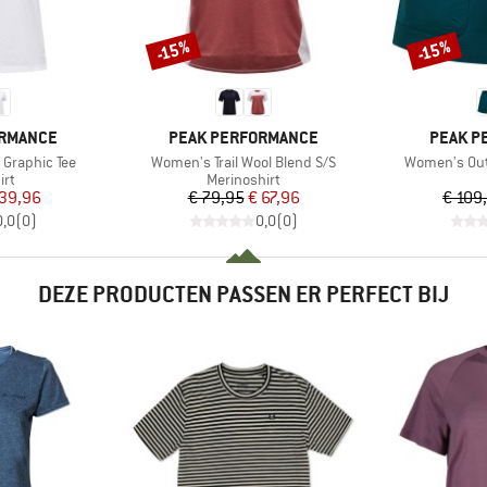
-15%
-15%
Korting
Korting
MERK
MERK
ORMANCE
PEAK PERFORMANCE
PEAK P
Artikel
Artikel
Graphic Tee
Women's Trail Wool Blend S/S
Women's Out
tgroep
Productgroep
irt
Merinoshirt
ijs
rlaagde prijs
Prijs
Verlaagde prijs
 39,96
€ 79,95
€ 67,96
€ 109
0,0
(
0
)
0,0
(
0
)
DEZE PRODUCTEN PASSEN ER PERFECT BIJ