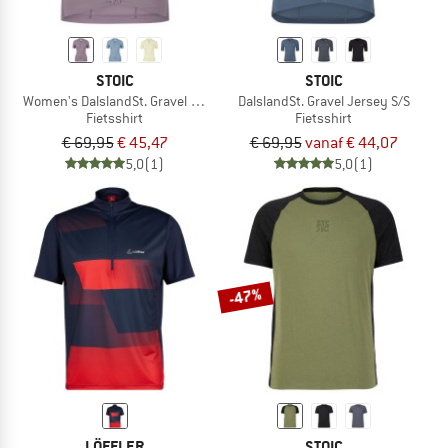
STOIC
STOIC
Women's DalslandSt. Gravel Jersey S/S
DalslandSt. Gravel Jersey S/S
Fietsshirt
Fietsshirt
€ 69,95
€ 45,47
€ 69,95
vanaf € 44,07
5,0
(1)
5,0
(1)
-47%
LÖFFLER
STOIC