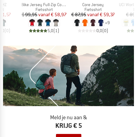
Artikel
Artikel
Artikel
t HZ
Bike Jersey Full-Zip Coogan Mid
Core Jersey
UCI World C
tgroep
Productgroep
Productgroep
P
irt
Fietsshirt
Fietsshirt
Fi
ijs
rlaagde prijs
Prijs
Verlaagde prijs
Prijs
Verlaagde prijs
 41,57
€ 99,95
vanaf
€ 58,97
€ 87,95
vanaf
€ 59,37
€ 89
+
9
0,0
(
0
)
5,0
(
1
)
0,0
(
0
)
Meld je nu aan &
KRIJG € 5