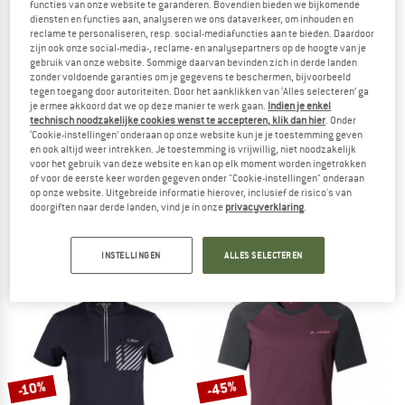
functies van onze website te garanderen. Bovendien bieden we bijkomende
NAAR DE SALE
diensten en functies aan, analyseren we ons dataverkeer, om inhouden en
reclame te personaliseren, resp. social-mediafuncties aan te bieden. Daardoor
zijn ook onze social-media-, reclame- en analysepartners op de hoogte van je
-57%
gebruik van onze website. Sommige daarvan bevinden zich in derde landen
zonder voldoende garanties om je gegevens te beschermen, bijvoorbeeld
tegen toegang door autoriteiten. Door het aanklikken van ‘Alles selecteren’ ga
je ermee akkoord dat we op deze manier te werk gaan.
Indien je enkel
technisch noodzakelijke cookies wenst te accepteren, klik dan hier
. Onder
‘Cookie-instellingen’ onderaan op onze website kun je je toestemming geven
en ook altijd weer intrekken. Je toestemming is vrijwillig, niet noodzakelijk
voor het gebruik van deze website en kan op elk moment worden ingetrokken
of voor de eerste keer worden gegeven onder "Cookie-instellingen" onderaan
STRAEDE
STOIC
op onze website. Uitgebreide informatie hierover, inclusief de risico's van
doorgiften naar derde landen, vind je in onze
privacyverklaring
.
Kaern Jersey
Women's PerformanceMerino Lofsdal
Fietsshirt
Fietsshirt
€ 88,95
€ 44,95
€ 19,33
INSTELLINGEN
ALLES SELECTEREN
4,7
(3)
4,5
(2)
-45%
-10%