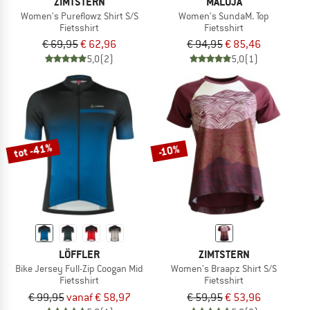
ZIMTSTERN
MALOJA
Women's Pureflowz Shirt S/S
Women's SundaM. Top
Fietsshirt
Fietsshirt
€ 69,95
€ 62,96
€ 94,95
€ 85,46
5,0
(2)
5,0
(1)
tot -41%
-10%
LÖFFLER
ZIMTSTERN
Bike Jersey Full-Zip Coogan Mid
Women's Braapz Shirt S/S
Fietsshirt
Fietsshirt
€ 99,95
vanaf € 58,97
€ 59,95
€ 53,96