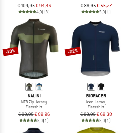
€ 104,95
€ 94,46
€ 89,95
€ 55,77
4,9
(13)
5,0
(1)
-22%
-10%
NALINI
BIORACER
MTB Zip Jersey
Icon Jersey
Fietsshirt
Fietsshirt
€ 99,95
€ 89,96
€ 88,95
€ 69,38
5,0
(1)
5,0
(1)