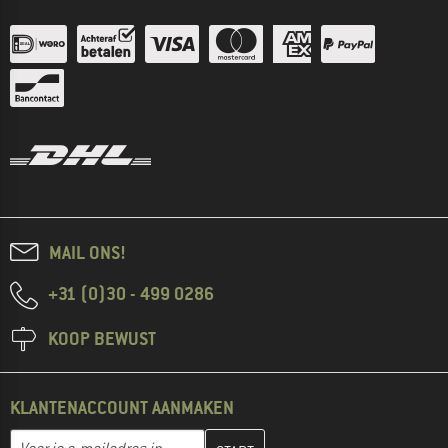
MAIL ONS!
+31 (0)30 - 499 0286
KOOP BEWUST
KLANTENACCOUNT AANMAKEN
Vul je e-mailadres hier in en maak in de volgende stap je klanten
E-mailadres