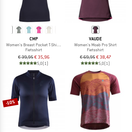
CMP
VAUDE
Women's Breast Pocket T-Shirt Free Bike
Women's Moab Pro Shirt
Fietsshirt
Fietsshirt
€ 39,95
€ 35,96
€ 69,95
€ 38,47
5,0
(1)
5,0
(1)
-10%