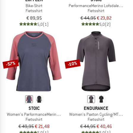
Bike-Shirt
PerformanceMerino LofsdalenSt. MTB
Fietsshirt
Fietsshirt
€ 89,95
€ 44,95
€ 23,82
5,0
(1)
5,0
(2)
-57%
-10%
STOIC
ENDURANCE
Women's PerformanceMerino LofsdalenSt. MTB 3/4 Tee
Women's Paxton Cycling/MTB S/S Je
Fietsshirt
Fietsshirt
€ 49,95
€ 21,48
€ 44,95
€ 40,46
5,0
(1)
5,0
(1)