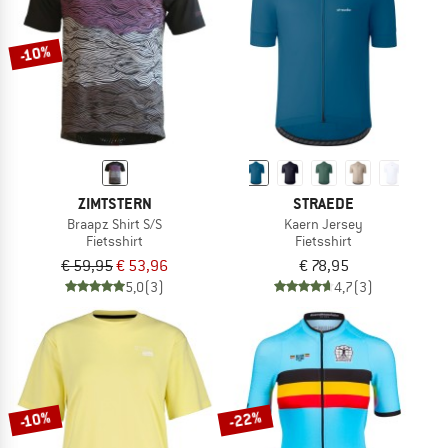
-10%
ZIMTSTERN
STRAEDE
Braapz Shirt S/S
Kaern Jersey
Fietsshirt
Fietsshirt
€ 59,95
€ 53,96
€ 78,95
5,0
(3)
4,7
(3)
-22%
-10%