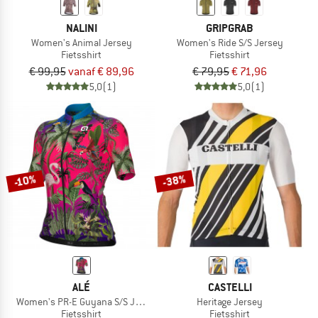
NALINI
GRIPGRAB
Women's Animal Jersey
Women's Ride S/S Jersey
Fietsshirt
Fietsshirt
€ 99,95
vanaf € 89,96
€ 79,95
€ 71,96
5,0
(1)
5,0
(1)
-38%
-10%
ALÉ
CASTELLI
Women's PR-E Guyana S/S Jersey
Heritage Jersey
Fietsshirt
Fietsshirt