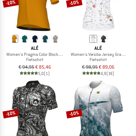
-10%
-10%
ALÉ
ALÉ
Women's Pragma Color Block Off Road S/S Jersey
Women's Versilia Jersey Graphics
Fietsshirt
Fietsshirt
€ 94,95
€ 85,46
€ 98,95
€ 89,06
5,0
(1)
4,9
(19)
-10%
-10%