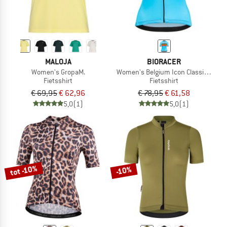
MALOJA
BIORACER
Women's GropaM.
Women's Belgium Icon Classic Jerse
Fietsshirt
Fietsshirt
€ 69,95
€ 62,96
€ 78,95
€ 61,58
5,0
(1)
5,0
(1)
tot -10%
-10%