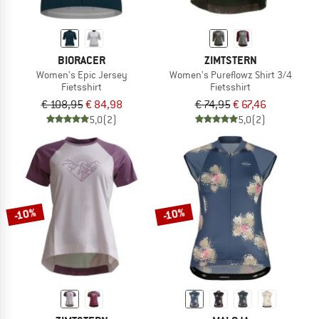
BIORACER
ZIMTSTERN
Women's Epic Jersey
Women's Pureflowz Shirt 3/4
Fietsshirt
Fietsshirt
€ 108,95
€ 84,98
€ 74,95
€ 67,46
5,0
(2)
5,0
(2)
-10%
-10%