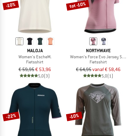
tot -10%
-10%
MALOJA
NORTHWAVE
Women's EscheM.
Women's Force Evo Jersey Short Sle
Fietsshirt
Fietsshirt
€ 59,95
€ 53,96
€ 64,95
vanaf € 58,46
5,0
(3)
5,0
(1)
-22%
-10%