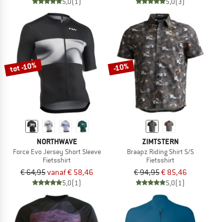
5,0
(1)
5,0
(3)
tot -10%
-10%
NORTHWAVE
ZIMTSTERN
Force Evo Jersey Short Sleeve
Braapz Riding Shirt S/S
Fietsshirt
Fietsshirt
€ 64,95
vanaf € 58,46
€ 94,95
€ 85,46
5,0
(1)
5,0
(1)