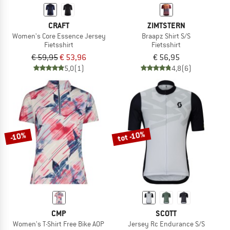
CRAFT
ZIMTSTERN
Women's Core Essence Jersey
Braapz Shirt S/S
Fietsshirt
Fietsshirt
€ 59,95
€ 53,96
€ 56,95
5,0
(1)
4,8
(6)
tot -10%
-10%
CMP
SCOTT
Women's T-Shirt Free Bike AOP
Jersey Rc Endurance S/S