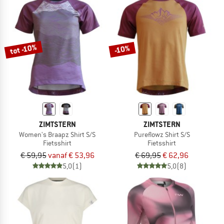
tot -10%
-10%
ZIMTSTERN
ZIMTSTERN
Women's Braapz Shirt S/S
Pureflowz Shirt S/S
Fietsshirt
Fietsshirt
€ 59,95
vanaf € 53,96
€ 69,95
€ 62,96
5,0
(1)
5,0
(8)