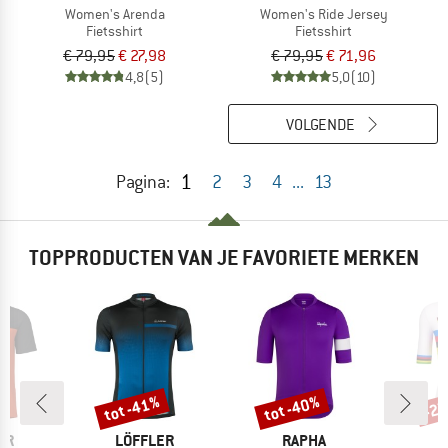
Women's Arenda
Women's Ride Jersey
Fietsshirt
Fietsshirt
€ 79,95
€ 27,98
€ 79,95
€ 71,96
4,8
(5)
5,0
(10)
VOLGENDE
1
Pagina:
2
3
4
...
13
TOPPRODUCTEN VAN JE FAVORIETE MERKEN
tot -41%
tot -40%
-2
Korting
Korting
Kort
MERK
MERK
M
ER
LÖFFLER
RAPHA
S