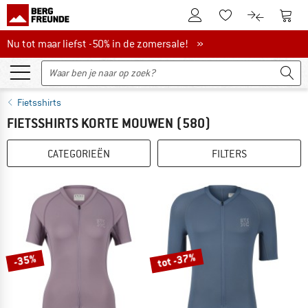
De klantenaccount
Naar
Naar de verlanglijs
Naar de pro
Nu tot maar liefst -50% in de zomersale!
Nu tot maar liefst -50% in de zomersale! »
Fietsshirts
FIETSSHIRTS KORTE MOUWEN
(580)
CATEGORIEËN
FILTERS
tot -37%
-35%