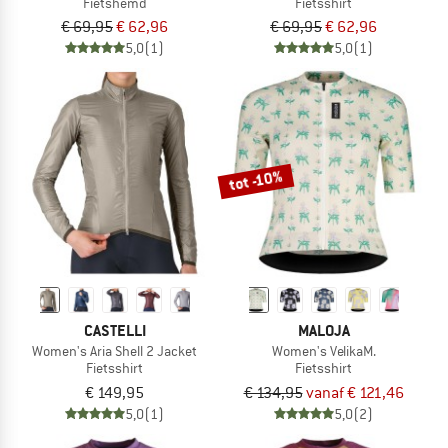
Fietshemd
Fietsshirt
€ 69,95
€ 62,96
€ 69,95
€ 62,96
5,0
(1)
5,0
(1)
tot -10%
CASTELLI
MALOJA
Women's Aria Shell 2 Jacket
Women's VelikaM.
Fietsshirt
Fietsshirt
€ 149,95
€ 134,95
vanaf € 121,46
5,0
(1)
5,0
(2)