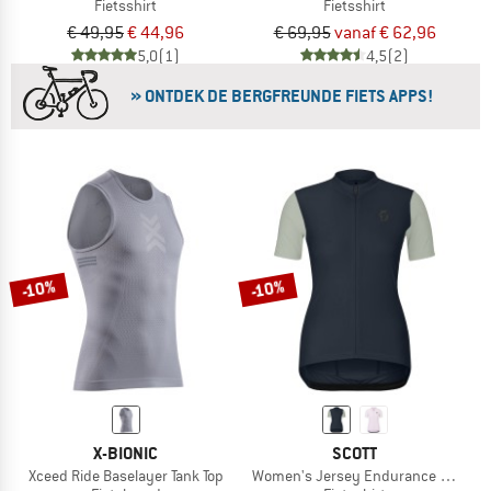
Fietsshirt
Fietsshirt
€ 49,95
€ 44,96
€ 69,95
vanaf € 62,96
5,0
(1)
4,5
(2)
» ONTDEK DE BERGFREUNDE FIETS APPS!
-10%
-10%
X-BIONIC
SCOTT
Xceed Ride Baselayer Tank Top
Women's Jersey Endurance S/S