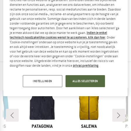
functies van onze website te garanderen. Bovendien bieden we bijkomende
diensten en functies aan, analyseren we ons dataverkeer, om inhouden en
reclame te personaliseren, resp. social-mediafuncties aan te bieden. Daardoor
zijn ook onze social-media-, reclame- en analysepartners op de hoogte van je
gebruik van onze website. Sommige daarvan bevinden zich in derde landen
SALEWA
SALEWA
zonder voldoende garanties om je gegevens te beschermen, bijvoorbeeld
tegen toegang door autoriteiten. Door het aanklikken van ‘Alles selecteren’ ga
Sella DST Vest
Sella DST/TWR Hybid Vest
je ermee akkoord dat we op deze manier te werk gaan.
Indien je enkel
Softshellbodywarmer
Merinobodywarmer
technisch noodzakelijke cookies wenst te accepteren, klik dan hier
. Onder
vanaf € 142,45
€ 151,95
‘Cookie-instellingen’ onderaan op onze website kun je je toestemming geven
en ook altijd weer intrekken. Je toestemming is vrijwillig, niet noodzakelijk
4,8
(4)
4,0
(3)
voor het gebruik van deze website en kan op elk moment worden ingetrokken
of voor de eerste keer worden gegeven onder "Cookie-instellingen" onderaan
op onze website. Uitgebreide informatie hierover, inclusief de risico's van
doorgiften naar derde landen, vind je in onze
privacyverklaring
.
NIEUW VAN JE FAVORIETE MERKEN
INSTELLINGEN
ALLES SELECTEREN
%
ni
nieu
MERK
MERK
ME
IDS
PATAGONIA
SALEWA
PA