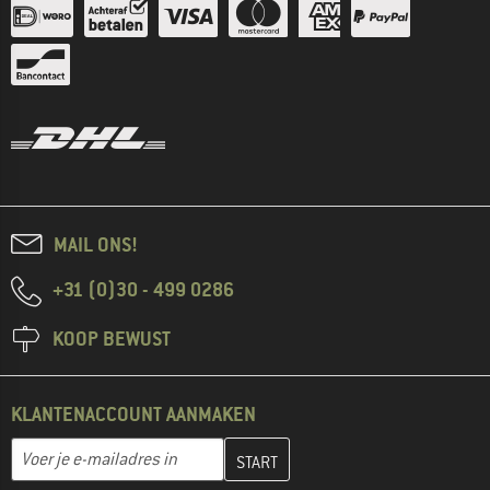
MAIL ONS!
+31 (0)30 - 499 0286
KOOP BEWUST
KLANTENACCOUNT AANMAKEN
Vul je e-mailadres hier in en maak in de volgende stap je klanten
E-mailadres