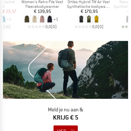
Artikel
Artikel
Artikel
rd Jacket
Women's Retro Pile Vest
Ortles Hybrid TW Air Vest
Nano-A
groep
Productgroep
Productgroep
Productg
est
Fleecebodywarmer
Synthetische bodywarmer
Synthetisc
ijs
rlaagde prijs
Prijs
Prijs
f
€ 23,57
€ 139,95
€ 170,95
€
+
1
+
1
,8
(
10
)
0,0
(
0
)
0,0
(
0
)
Meld je nu aan &
KRIJG € 5