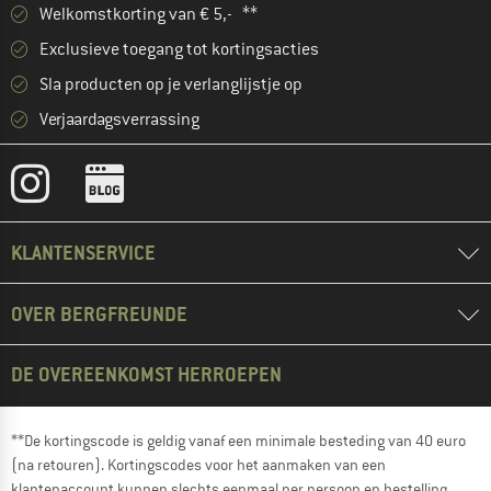
Welkomstkorting van € 5,- **
Exclusieve toegang tot kortingsacties
Sla producten op je verlanglijstje op
Verjaardagsverrassing
KLANTENSERVICE
OVER BERGFREUNDE
DE OVEREENKOMST HERROEPEN
**De kortingscode is geldig vanaf een minimale besteding van 40 euro
(na retouren). Kortingscodes voor het aanmaken van een
klantenaccount kunnen slechts eenmaal per persoon en bestelling