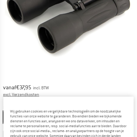
Prijs:
vanaf
€
37,95
incl. BTW
Informatie over de verzendkosten. Opent in een infov
excl. Verzendkosten
Kleur:
Black
Wij gebruiken cookies en vergelijkbare technologieën om de noodzakelijke
functies van onze website te garanderen. Bovendien bieden we bijkomende
Black
diensten en functies aan, analyseren we ons dataverkeer, om inhouden en
reclame te personaliseren, resp. social-mediafuncties aan te bieden. Daardoor
Kies een maat:
zijn ook onze social-media-, reclame- en analysepartners op de hoogte van je
gebruik van onze website. Sommige daarvan bevinden zich in derde landen
10 x 25 mm
12 x 32 mm