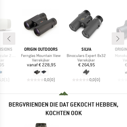
MERK
MERK
MERK
ISIONS
ORIGIN OUTDOORS
SILVA
ORIGI
Artikel
Artikel
Artikel
lar 25mm
Fernglas Mountain View
Binoculars Expert 8x32
Monoku
groep
Productgroep
Productgroep
Pr
ker
Verrekijker
Verrekijker
Ve
ijs
Prijs
Prijs
,95
vanaf
€ 228,95
€ 264,95
€
5,0
(
1
)
0,0
(
0
)
0,0
(
0
)
BERGVRIENDEN DIE DAT GEKOCHT HEBBEN,
KOCHTEN OOK