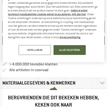
zonder voldoende garanties om je gegevens te beschermen, bijvoorbeeld
tegen toegang door autoriteiten. Door het aanklikken van ‘Alles selecteren’ ga
De link wordt geopend in een infovak en bevat le
Levertijd: 3-5 werkdagen
je ermee akkoord dat we op deze manier te werk gaan.
Indien je enkel
technisch noodzakelijke cookies wenst te accepteren, klik dan hier
. Onder
Aantal:
‘Cookie-instellingen’ onderaan op onze website kun je je toestemming geven
en ook altijd weer intrekken. Je toestemming is vrijwillig, niet noodzakelijk
IN DE WINKELMAND
voor het gebruik van deze website en kan op elk moment worden ingetrokken
of voor de eerste keer worden gegeven onder "Cookie-instellingen" onderaan
op onze website. Uitgebreide informatie hierover, inclusief de risico's van
doorgiften naar derde landen, vind je in onze
privacyverklaring
.
ONTHOUDEN
VERGELIJKEN
INSTELLINGEN
ALLES SELECTEREN
Vind hier de verzendinform
Gratis verzending vanaf € 69 (NL)
Vind de betalingsinformatie hier! Opent
100 dagen bedenktijd
> 4.000.000 tevreden klanten
Alle artikelen in voorraad
MATERIAALGEGEVENS & KENMERKEN
BERGVRIENDEN DIE DIT BEKEKEN HEBBEN,
KEKEN OOK NAAR