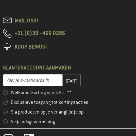
MAIL ONS!
+31 (0)30 - 499 0286
KOOP BEWUST
KLANTENACCOUNT AANMAKEN
Vul je e-mailadres hier in en maak in de volgende stap je klanten
E-mailadres
Welkomstkorting van € 5,- **
Exclusieve toegang tot kortingsacties
Sla producten op je verlanglijstje op
Verjaardagsverrassing