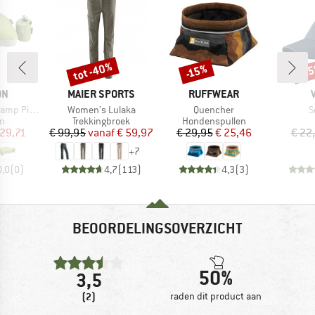
tot -40%
-2
-15%
Korting
Korting
Kort
MERK
MERK
ON
MAIER SPORTS
RUFFWEAR
Artikel
Artikel
A
p Pillow
Women's Lulaka
Quencher
S
ctgroep
Productgroep
Productgroep
n
Trekkingbroek
Hondenspullen
ijs
rlaagde prijs
Prijs
Verlaagde prijs
Prijs
Verlaagde prijs
 29,71
€ 99,95
vanaf
€ 59,97
€ 29,95
€ 25,46
€ 22
+
7
0,0
(
0
)
4,7
(
113
)
4,3
(
3
)
BEOORDELINGSOVERZICHT
50%
3,5
(2)
raden dit product aan