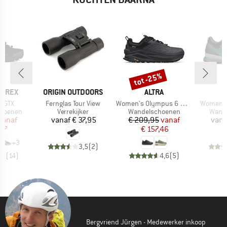
%
tot -25%
Korting
MERK
MERK
ERREX
ORIGIN OUTDOORS
ALTRA
Artikel
Artikel
Artikel
r GTX
Fernglas Tour View
Women's Olympus 6 Hike Low GTX
Women's 
p
Productgroep
Productgroep
Produ
choenen
Verrekijker
Wandelschoenen
Wand
ijs
rlaagde prijs
Prijs
Prijs
Verlaagde prijs
vanaf
vanaf
€ 37,95
€ 209,95
vanaf
vana
97
€ 157,46
+
3
3,5
(
2
)
,5
(
14
)
4,6
(
5
)
Bergvriend Jürgen - Medewerker inkoop