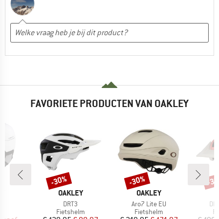
FAVORIETE PRODUCTEN VAN OAKLEY
%
-30%
-30%
-3
Korting
Korting
Kort
MERK
MERK
M
EY
OAKLEY
OAKLEY
O
l
Artikel
Artikel
Art
5
DRT3
Aro7 Lite EU
DR
ctgroep
Productgroep
Productgroep
Pr
lm
Fietshelm
Fietshelm
Fi