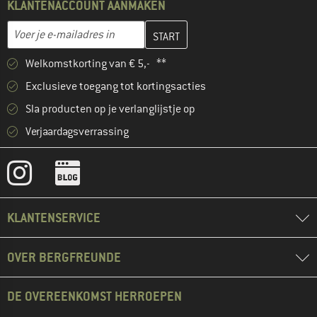
KLANTENACCOUNT AANMAKEN
Vul je e-mailadres hier in en maak in de volgende stap je klanten
E-mailadres
Welkomstkorting van € 5,- **
Exclusieve toegang tot kortingsacties
Sla producten op je verlanglijstje op
Verjaardagsverrassing
KLANTENSERVICE
OVER BERGFREUNDE
DE OVEREENKOMST HERROEPEN