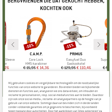
BERGVRIENDEN DIE DAT GEKOCHT HEBBEN,
KOCHTEN OOK
-2
-10%
-15%
Korting
Korting
Kort
K
G
MERK
C.A.M.P.
MERK
PRIMUS
M
ME
rew Sleeve
Artikel
Core Lock
Artikel
Easyfuel Duo
Artikel
Super 7
roep
biner
Productgroep
HMS-karabiner
Productgroep
Gaskookstel
Pr
Kl
ijs
rlaagde prijs
15,26
€ 15,95
Prijs
Verlaagde prijs
€ 14,36
€ 129,95
Prijs
Verlaagde prijs
€ 110,46
€ 54,
5,0
(
4
)
4,6
(
5
)
5,0
(
4
)
Wij gebruiken cookies en vergelijkbare technologieën om de noodzakelijke
functies van onze website te garanderen. Bovendien bieden we bijkomende
diensten en functies aan, analyseren we ons dataverkeer, om inhouden en
reclame te personaliseren, resp. social-mediafuncties aan te bieden. Daardoor
zijn ook onze social-media-, reclame- en analysepartners op de hoogte van je
gebruik van onze website. Sommige daarvan bevinden zich in derde landen
zonder voldoende garanties om je gegevens te beschermen, bijvoorbeeld
OAKLEY
-
Radar EV Advancer Prizm S2 (VLT
tegen toegang door autoriteiten. Door het aanklikken van ‘Alles selecteren’ ga