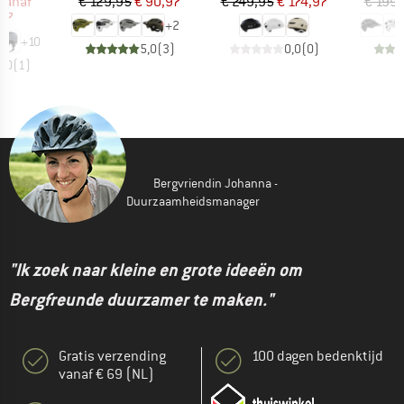
ijs
rlaagde prijs
Prijs
Verlaagde prijs
Prijs
Verlaagde prijs
vanaf
€ 129,95
€ 90,97
€ 249,95
€ 174,97
€ 199,
,97
+
2
+
10
5,0
(
3
)
0,0
(
0
)
5,0
(
1
)
Bergvriendin Johanna -
Duurzaamheidsmanager
"Ik zoek naar kleine en grote ideeën om
Bergfreunde duurzamer te maken."
Gratis verzending
100 dagen bedenktijd
vanaf € 69 (NL)