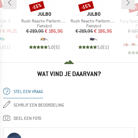
%
tot
-15%
-15%
Korting
Korting
Kort
K
MERK
MERK
JULBO
JULBO
Artikel
Artikel
Artikel
Cat. 3
Rush Reactiv Performance S1-3 (VLT 17 / 75%)
Rush Reactiv Performance S0-3 (VLT 12 / 87%)
Fury Spectr
tgroep
Productgroep
Productgroep
P
il
Fietsbril
Fietsbril
F
ijs
rlaagde prijs
Prijs
Verlaagde prijs
Prijs
Verlaagde prijs
f
€ 74,21
€ 219,95
€ 186,96
€ 219,95
€ 186,96
€ 11
€
5,0
(
1
)
5,0
(
5
)
5,0
(
1
)
WAT VIND JE DAARVAN?
STEL EEN VRAAG
SCHRIJF EEN BEOORDELING
DEEL EEN FOTO