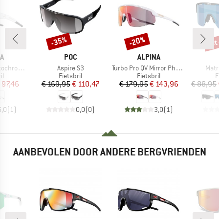
tot
-35%
-20%
Korting
Korting
Kort
MERK
MERK
A
POC
ALPINA
Artikel
Artikel
Artik
mic S1-3
Aspire S3
Turbo Pro QV Mirror Photochromic S1-3
Matr
tgroep
Productgroep
Productgroep
P
il
Fietsbril
Fietsbril
F
ijs
rlaagde prijs
Prijs
Verlaagde prijs
Prijs
Verlaagde prijs
 97,46
€ 169,95
€ 110,47
€ 179,95
€ 143,96
€ 88,95
5,0
(
1
)
0,0
(
0
)
3,0
(
1
)
AANBEVOLEN DOOR ANDERE BERGVRIENDEN