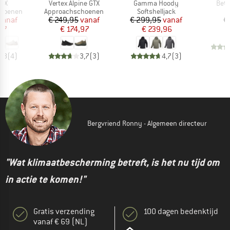
Artikel
Artikel
Artik
GTX
Vertex Alpine GTX
Gamma Hoody
Beta
p
Productgroep
Productgroep
P
choenen
Approachschoenen
Softshelljack
R
ijs
rlaagde prijs
Prijs
Verlaagde prijs
Prijs
Verlaagde prijs
vanaf
€ 249,95
vanaf
€ 299,95
vanaf
€
57
€ 174,97
€ 239,96
4,8
(
4
)
3,7
(
3
)
4,7
(
3
)
Bergvriend Ronny - Algemeen directeur
"Wat klimaatbescherming betreft, is het nu tijd om
in actie te komen!"
Gratis verzending
100 dagen bedenktijd
vanaf € 69 (NL)