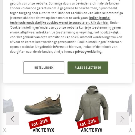
gebruik van onze website. Sommige daarvan bevinden zich in derde landen
zonder voldoende garanties om je gegevens te beschermen, bijvoorbeeld
tegen toegang door autoriteiten. Door het aanklikken van ‘Alles selecteren’ ga
je ermee akkoord dat we op deze manier te werk gaan.
Indien je enkel
technisch noodzakelijke cookies wenst te accepteren, klik dan hier
. Onder
ARC'TERYX
ARC'TERYX
‘Cookie-instellingen’ onderaan op onze website kun je je toestemming geven
Alpha FL 30 Backpack
Alpha FL 20
en ook altijd weer intrekken. Je toestemming is vrijwillig, niet noodzakelijk
Tourrugzak
Tourrugzak
voor het gebruik van deze website en kan op elk moment worden ingetrokken
of voor de eerste keer worden gegeven onder "Cookie-instellingen" onderaan
€ 279,95
vanaf € 221,16
€ 249,95
vanaf € 187,46
op onze website. Uitgebreide informatie hierover, inclusief de risico's van
(0)
(0)
doorgiften naar derde landen, vind je in onze
privacyverklaring
.
INSTELLINGEN
ALLES SELECTEREN
TOPPRODUCTEN VAN JE FAVORIETE MERKEN
%
tot -30%
tot -20%
Korting
Korting
MERK
MERK
ME
RYX
ARC'TERYX
ARC'TERYX
AR