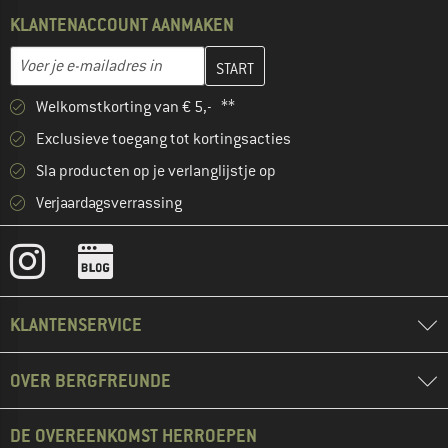
KLANTENACCOUNT AANMAKEN
Vul je e-mailadres hier in en maak in de volgende stap je klanten
E-mailadres
Welkomstkorting van € 5,- **
Exclusieve toegang tot kortingsacties
Sla producten op je verlanglijstje op
Verjaardagsverrassing
KLANTENSERVICE
OVER BERGFREUNDE
DE OVEREENKOMST HERROEPEN