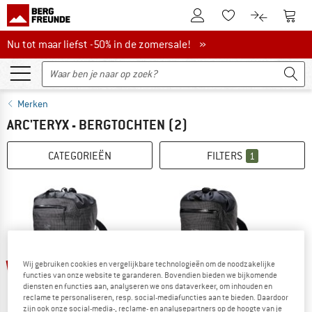
De klantenaccount
Naar
Naar de verlanglijs
Naar de pro
Nu tot maar liefst -50% in de zomersale!
Nu tot maar liefst -50% in de zomersale! »
Merken
ARC'TERYX - BERGTOCHTEN
(2)
CATEGORIEËN
FILTERS
1
tot -25%
tot -21%
Wij gebruiken cookies en vergelijkbare technologieën om de noodzakelijke
functies van onze website te garanderen. Bovendien bieden we bijkomende
diensten en functies aan, analyseren we ons dataverkeer, om inhouden en
reclame te personaliseren, resp. social-mediafuncties aan te bieden. Daardoor
zijn ook onze social-media-, reclame- en analysepartners op de hoogte van je