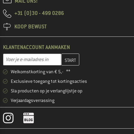
MAIL ONS!
+31 (0)30 - 499 0286
KOOP BEWUST
KLANTENACCOUNT AANMAKEN
Vul je e-mailadres hier in en maak in de volgende stap je klanten
E-mailadres
Welkomstkorting van € 5,- **
Exclusieve toegang tot kortingsacties
Sla producten op je verlanglijstje op
Verjaardagsverrassing