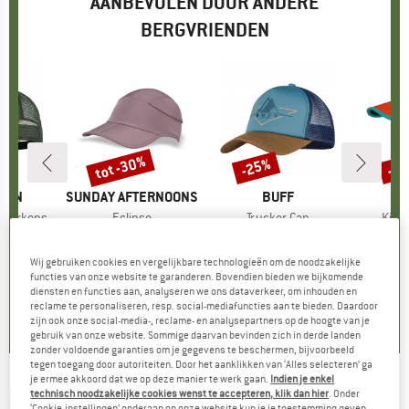
AANBEVOLEN DOOR ANDERE
BERGVRIENDEN
tot -30%
-25%
-3
Korting
Korting
Kort
ÄVEN
MERK
SUNDAY AFTERNOONS
MERK
BUFF
ME
TR
adarkeps
Artikel
Eclipse
Artikel
Trucker Cap
Artik
Kids 
ductgroep
Productgroep
Pet
Productgroep
Pet
ijs
rlaagde prijs
 37,31
€ 41,95
vanaf
Prijs
Verlaagde prijs
€ 29,37
€ 24,95
Prijs
Verlaagde prijs
€ 18,71
€ 24
Wij gebruiken cookies en vergelijkbare technologieën om de noodzakelijke
functies van onze website te garanderen. Bovendien bieden we bijkomende
diensten en functies aan, analyseren we ons dataverkeer, om inhouden en
5,0
(
6
)
5,0
(
6
)
5,0
(
2
)
reclame te personaliseren, resp. social-mediafuncties aan te bieden. Daardoor
zijn ook onze social-media-, reclame- en analysepartners op de hoogte van je
gebruik van onze website. Sommige daarvan bevinden zich in derde landen
zonder voldoende garanties om je gegevens te beschermen, bijvoorbeeld
tegen toegang door autoriteiten. Door het aanklikken van ‘Alles selecteren’ ga
je ermee akkoord dat we op deze manier te werk gaan.
Indien je enkel
MAXIMO
-
Girl's Cap Mermaid Metallverschluß
technisch noodzakelijke cookies wenst te accepteren, klik dan hier
. Onder
‘Cookie-instellingen’ onderaan op onze website kun je je toestemming geven