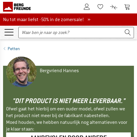
De klantenaccount
Naar
Naar de verlanglijs
Naar de pro
Nu tot maar liefst -50% in de zomersale!
Nu tot maar liefst -50% in de zomersale! »
Petten
Bergvriend Hannes
"DIT PRODUCT IS NIET MEER LEVERBAAR."
Ofwel gaat het hierbij om een ouder model, ofwel zullen we
het product niet meer bij de fabrikant nabestellen.
Moed houden, we hebben natuurlijk nog alternatieven voor
je klaar staan: