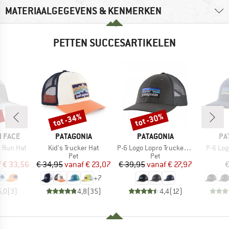
MATERIAALGEGEVENS & KENMERKEN
PETTEN SUCCESARTIKELEN
%
tot -34%
tot -30%
Korting
Korting
MERK
MERK
ME
 FACE
PATAGONIA
PATAGONIA
PA
Artikel
Artikel
Artikel
 Run Hat
Kid's Trucker Hat
P-6 Logo Lopro Trucker Hat
P-6 Log
ductgroep
Productgroep
Productgroep
Pet
Pet
ijs
rlaagde prijs
Prijs
Verlaagde prijs
Prijs
Verlaagde prijs
f
€ 33,56
€ 34,95
vanaf
€ 23,07
€ 39,95
vanaf
€ 27,97
€
+
7
5,0
(
3
)
4,8
(
35
)
4,4
(
12
)