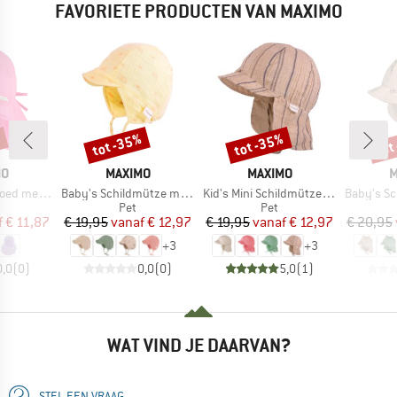
FAVORIETE PRODUCTEN VAN MAXIMO
%
tot -35%
tot -35%
tot
Korting
Korting
Kort
MERK
MERK
M
MO
MAXIMO
MAXIMO
M
Artikel
Artikel
Artikel
 met Strik
Baby's Schildmütze m. Ohrenschutz
Kid's Mini Schildmütze Musselin
Baby's Schildmütze
ductgroep
Productgroep
Productgroep
Pet
Pet
ijs
rlaagde prijs
Prijs
Verlaagde prijs
Prijs
Verlaagde prijs
f
€ 11,87
€ 19,95
vanaf
€ 12,97
€ 19,95
vanaf
€ 12,97
€ 20,95
+
3
+
3
0,0
(
0
)
0,0
(
0
)
5,0
(
1
)
WAT VIND JE DAARVAN?
STEL EEN VRAAG