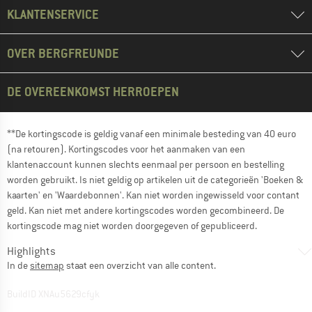
KLANTENSERVICE
OVER BERGFREUNDE
DE OVEREENKOMST HERROEPEN
**De kortingscode is geldig vanaf een minimale besteding van 40 euro
(na retouren). Kortingscodes voor het aanmaken van een
klantenaccount kunnen slechts eenmaal per persoon en bestelling
worden gebruikt. Is niet geldig op artikelen uit de categorieën 'Boeken &
kaarten' en 'Waardebonnen'. Kan niet worden ingewisseld voor contant
geld. Kan niet met andere kortingscodes worden gecombineerd. De
kortingscode mag niet worden doorgegeven of gepubliceerd.
Highlights
In de
sitemap
staat een overzicht van alle content.
BuildID XNAu5629cfyk