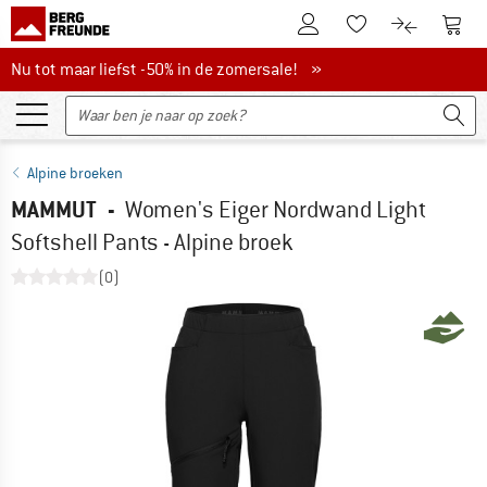
De klantenaccount
Naar
Naar de verlanglijs
Naar de pro
Nu tot maar liefst -50% in de zomersale!
Nu tot maar liefst -50% in de zomersale! »
Alpine broeken
MAMMUT
-
Women's Eiger Nordwand Light
Softshell Pants - Alpine broek
(0)