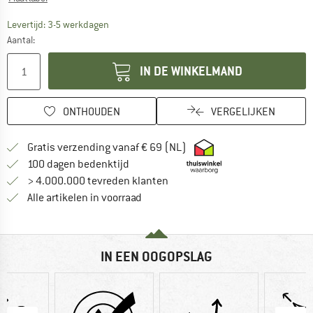
De link wordt geopend in een infovak en bevat le
Levertijd: 3-5 werkdagen
Aantal:
IN DE WINKELMAND
ONTHOUDEN
VERGELIJKEN
Vind hier de verzendinform
Gratis verzending vanaf € 69 (NL)
Vind de betalingsinformatie hier! Opent
100 dagen bedenktijd
> 4.000.000 tevreden klanten
Alle artikelen in voorraad
IN EEN OOGOPSLAG