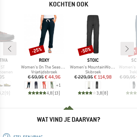
KOCHTEN OOK
tot
-25%
-50%
Korting
Korting
Kort
MERK
MERK
ME
TIVA
ROXY
STOIC
SC
Artikel
Artikel
Artikel
 ST
Women's On The Seashore Linen Cargo Trousers
Women's MountainWool AsplidenSt. III Ski Pants
Women's P
ep
Productgroep
Productgroep
Pro
hoenen
Vrijetijdsbroek
Skibroek
Tre
ijs
Prijs
Verlaagde prijs
Prijs
Verlaagde prijs
,95
€ 59,95
€ 44,96
€ 229,95
€ 114,98
€ 99,95
+
1
4,2
(
9
)
4,8
(
13
)
3,8
(
8
)
WAT VIND JE DAARVAN?
STEL EEN VRAAG