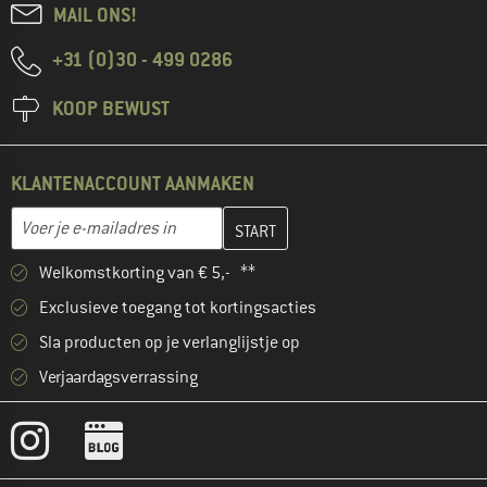
MAIL ONS!
+31 (0)30 - 499 0286
KOOP BEWUST
KLANTENACCOUNT AANMAKEN
Vul je e-mailadres hier in en maak in de volgende stap je klanten
E-mailadres
Welkomstkorting van € 5,- **
Exclusieve toegang tot kortingsacties
Sla producten op je verlanglijstje op
Verjaardagsverrassing