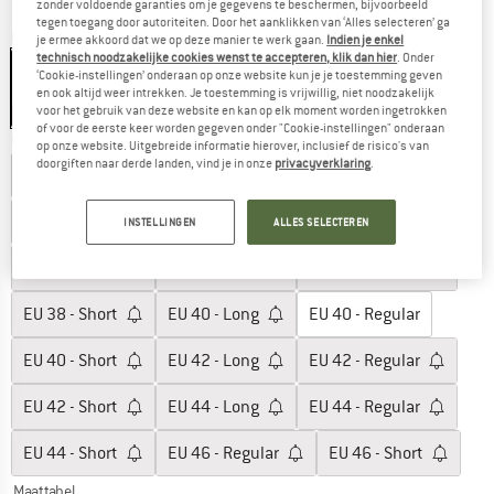
zonder voldoende garanties om je gegevens te beschermen, bijvoorbeeld
tegen toegang door autoriteiten. Door het aanklikken van ‘Alles selecteren’ ga
Kleur:
Black
je ermee akkoord dat we op deze manier te werk gaan.
Indien je enkel
technisch noodzakelijke cookies wenst te accepteren, klik dan hier
. Onder
‘Cookie-instellingen’ onderaan op onze website kun je je toestemming geven
en ook altijd weer intrekken. Je toestemming is vrijwillig, niet noodzakelijk
voor het gebruik van deze website en kan op elk moment worden ingetrokken
-25%
of voor de eerste keer worden gegeven onder "Cookie-instellingen" onderaan
Kies een maat:
op onze website. Uitgebreide informatie hierover, inclusief de risico's van
doorgiften naar derde landen, vind je in onze
privacyverklaring
.
EU
32 - Regular
EU
34 - Long
EU
34 - Regular
EU
34 - Short
EU
36 - Long
EU
36 - Regular
INSTELLINGEN
ALLES SELECTEREN
EU
36 - Short
EU
38 - Long
EU
38 - Regular
EU
38 - Short
EU
40 - Long
EU
40 - Regular
EU
40 - Short
EU
42 - Long
EU
42 - Regular
EU
42 - Short
EU
44 - Long
EU
44 - Regular
EU
44 - Short
EU
46 - Regular
EU
46 - Short
Maattabel