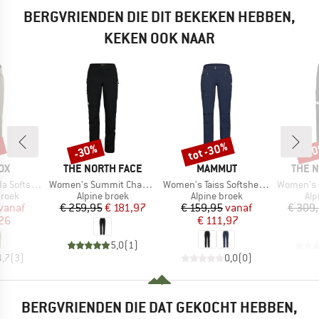
BERGVRIENDEN DIE DIT BEKEKEN HEBBEN,
KEKEN OOK NAAR
%
tot -30%
-30%
-2
Korting
Korting
Kort
MERK
MERK
MERK
OX
THE NORTH FACE
MAMMUT
THE 
Artikel
Artikel
Artikel
hell Pants
Women's Summit Chamlang Softshell Pant
Women's Taiss Softshell Pants
Women's Summit Future
roep
Productgroep
Productgroep
Pro
broek
Alpine broek
Alpine broek
Alp
ijs
rlaagde prijs
Prijs
Verlaagde prijs
Prijs
Verlaagde prijs
vanaf
€ 259,95
€ 181,97
€ 159,95
vanaf
€ 309
26
€ 111,97
5,0
(
1
)
4,7
(
3
)
0,0
(
0
)
BERGVRIENDEN DIE DAT GEKOCHT HEBBEN,