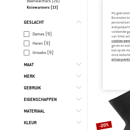
Beenwarmers
(26)
Kniewarmers
(13)
Wij gebruike
Bovendien bi
GESLACHT
personalisere
analysepartn
voldoende ga
(9)
Dames
van ‘Alles se
cookies wenst
(9)
Heren
geven en ook 
kan op elk m
(9)
Uniseks
onze website.
BAUERFEIN
privacyverkl
Sports Knee
MAAT
Sportve
€ 84,
MERK
XS
S
M
L
XL
GEBRUIK
EIGENSCHAPPEN
(9)
Fietsen
(2)
Fitness
(2)
ASSOS
MATERIAAL
(2)
Mulesing-vrij
(2)
Gravelbiken
(4)
Bauerfeind Sports
(9)
Stretch
KLEUR
(11)
Kunstvezel
-20%
(2)
Mountainbiken
(4)
Castelli