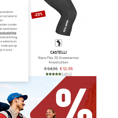
garanderen.
-20%
en reclame te
 en
landen zonder
et aanklikken
noodzakelijke
je toestemming
eze website en
" onderaan op
je in onze
TFUL
CASTELLI
ee Warmers
Nano Flex 3G Kneewarmer
ukken
Kniestukken
€ 16,77
€ 64,95
€ 51,96
5,0
(1)
5,0
(1)