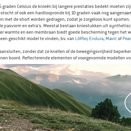
 graden Celsius de knieën bij langere prestaties bedekt moeten zi
tstocht of ook een hardloopronde bij 10 graden vaak nog aangenaam
n met de short worden gedragen, zodat je zorgeloos kunt sporten.
, de pasvorm en extra's. Meestal bestaan kniestukken uit synthetis
meer warmte en een membraan biedt goede bescherming tegen het we
l een geschikt model te vinden, bv. van
Löffler
,
Endura
,
Mavic
of
Pear
nsluiten, zonder dat ze knellen of de bewegingsvrijheid beperken t
onen boord. Reflecterende elementen of voorgevormde modellen voor 