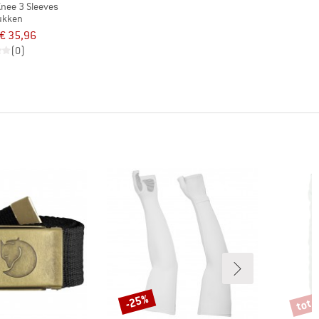
Knee 3 Sleeves
ukken
€ 35,96
(0)
tot 
-25%
Korting
Korti