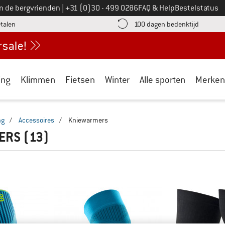
Bel ons op
an de bergvrienden
|
+31 (0)30 - 499 0286
FAQ & Help
Bestelstatus
vind de betalingsinformatie hier! Opent in een infovak
Vind de b
etalen
100 dagen bedenktijd
ing
Klimmen
Fietsen
Winter
Alle sporten
Merken
ng
/
Accessoires
/
Kniewarmers
ERS
(13)