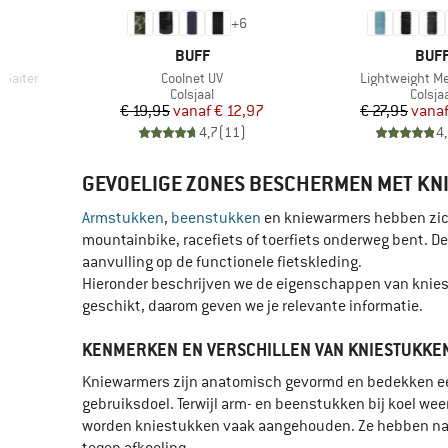
+
6
MERK
MER
BUFF
BUF
Artikel
Artikel
 Gaiter
Coolnet UV
Lightweight Me
ep
Productgroep
Produ
Colsjaal
Colsja
de prijs
Prijs
Verlaagde prijs
Pr
Ve
1
€ 19,95
vanaf
€ 12,97
€ 27,95
vana
)
4,7
(
11
)
4
GEVOELIGE ZONES BESCHERMEN MET KN
Armstukken
,
beenstukken
en kniewarmers hebben zi
mountainbike, racefiets of toerfiets onderweg bent. D
aanvulling op de functionele fietskleding.
Hieronder beschrijven we de eigenschappen van kniest
geschikt, daarom geven we je relevante informatie.
KENMERKEN EN VERSCHILLEN VAN KNIESTUKKE
Kniewarmers zijn anatomisch gevormd en bedekken ee
gebruiksdoel. Terwijl arm- en beenstukken bij koel w
worden kniestukken vaak aangehouden. Ze hebben nam
tegen afkoeling.