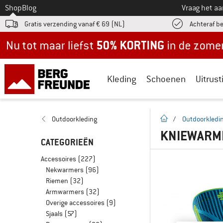
Naar
Shop
Blog
Vraag het a
Gratis verzending vanaf € 69 (NL)
Achteraf b
Nu tot maar liefst -50% in de zomersale!
Kleding
Schoenen
Uitrust
Startpagina
Outdoorkleding
/
Outdoorkledi
KNIEWARM
CATEGORIEËN
Accessoires
(227)
Nekwarmers
(96)
Riemen
(32)
Armwarmers
(32)
Overige accessoires
(9)
Sjaals
(57)