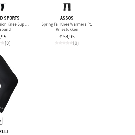
D SPORTS
ASSOS
ion Knee Support
Spring Fall Knee Warmers P1
erband
Kniestukken
,95
€ 54,95
(0)
(0)
ELLI