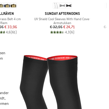
RK
MERK
LLRÄVEN
SUNDAY AFTERNOONS
Artikel
A
rass Belt 4 cm
UV Shield Cool Sleeves With Hand Cover
M
Productgroep
Productgroep
Riem
Armstukken
Prijs
Verlaagde prijs
Prijs
Verlaagde prijs
95
€ 33,96
€ 32,95
€ 24,71
€ 2
4,6
(
61
)
4,3
(
6
)
 een
en
ander
rdt,
ermen