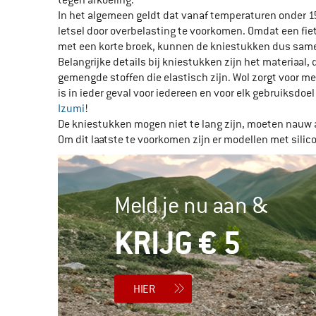
In het algemeen geldt dat vanaf temperaturen onder 15
letsel door overbelasting te voorkomen. Omdat een fie
met een korte broek, kunnen de kniestukken dus same
Belangrijke details bij kniestukken zijn het materiaal
gemengde stoffen die elastisch zijn. Wol zorgt voor 
is in ieder geval voor iedereen en voor elk gebruiksdoe
Izumi
!
De kniestukken mogen niet te lang zijn, moeten nauw aa
Om dit laatste te voorkomen zijn er modellen met silic
Meld je nu aan &
KRIJG € 5
HIER