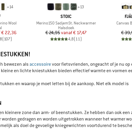
+
14
+
13
K
MERK
ME
F
STOIC
FJÄ
Artikel
Artikel
rino Wool
Merino150 SadjemSt. Neckwarmer
Canvas B
ctgroep
Productgroep
al
Halsdoek
ijs
rlaagde prijs
Prijs
Verlaagde prijs
f
€ 22,36
€ 24,95
vanaf
€ 17,47
€ 39,
,8
(
107
)
4,8
(
11
)
IESTUKKEN!
ch bewezen als
accessoire
voor fietsvrienden, ongeacht of je nu op
e kleine en lichte kniestukken bieden effectief warmte en vormen e
ukken en waarop je moet letten bij de aankoop. Niet elk model is
N
n kleinere zone dan arm- of beenstukken. Ze hebben dan ook een 
eer worden gedragen en worden uitgetrokken wanneer het warmer wo
elijk als doel de gevoelige kniegewrichten voortdurend te besch