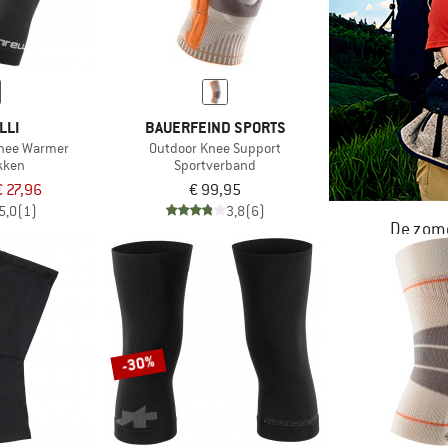
LLI
BAUERFEIND SPORTS
Knee Warmer
Outdoor Knee Support
kken
Sportverband
€ 27,96
€ 99,95
5,0
(1)
3,8
(6)
De zome
NU TOT MA
-30%