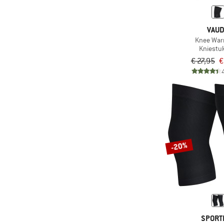
VAU
Knee War
Kniestu
€ 27,95
€
-20%
SPORT