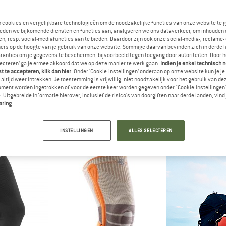
n cookies en vergelijkbare technologieën om de noodzakelijke functies van onze website te 
-40%
eden we bijkomende diensten en functies aan, analyseren we ons dataverkeer, om inhouden 
n, resp. social-mediafuncties aan te bieden. Daardoor zijn ook onze social-media-, reclame-
ers op de hoogte van je gebruik van onze website. Sommige daarvan bevinden zich in derde 
ranties om je gegevens te beschermen, bijvoorbeeld tegen toegang door autoriteiten. Door h
lecteren’ ga je ermee akkoord dat we op deze manier te werk gaan.
Indien je enkel technisch 
 te accepteren, klik dan hier
. Onder ‘Cookie-instellingen’ onderaan op onze website kun je 
altijd weer intrekken. Je toestemming is vrijwillig, niet noodzakelijk voor het gebruik van d
oment worden ingetrokken of voor de eerste keer worden gegeven onder "Cookie-instellingen
 Uitgebreide informatie hierover, inclusief de risico's van doorgiften naar derde landen, vind 
D SPORTS
BAUERFEIND SPORTS
SPOR
aring
.
 Support
Sports Compression Knee Support
2ND Skin Kn
rband
Sportverband
Kniest
95
€ 39,95
€ 27,95
INSTELLINGEN
ALLES SELECTEREN
5,0
(8)
4,8
(8)