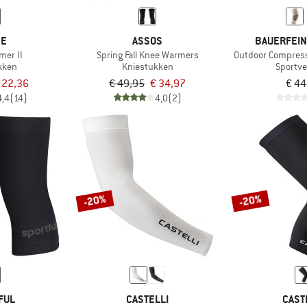
DE
ASSOS
BAUERFEIN
mer II
Spring Fall Knee Warmers
Outdoor Compress
kken
Kniestukken
Sportv
 22,36
€ 49,95
€ 34,97
€ 44
4,4
(14)
4,0
(2)
-20%
-20%
FUL
CASTELLI
CAST