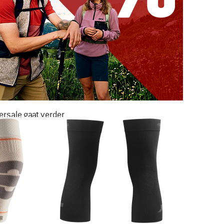
rsale gaat verder
AR LIEFST -50%
NAAR DE SALE