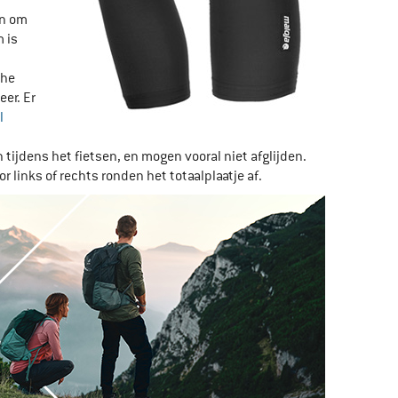
jn om
 is
che
er. Er
l
ijdens het fietsen, en mogen vooral niet afglijden.
links of rechts ronden het totaalplaatje af.