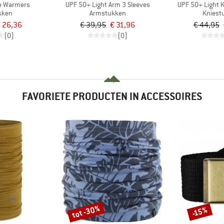
ee Warmers
UPF 50+ Light Arm 3 Sleeves
UPF 50+ Light 
kken
Armstukken
Kniest
 26,36
€ 39,95
€ 31,96
€ 44,95
(0)
(0)
FAVORIETE PRODUCTEN IN ACCESSOIRES
tot -30%
-15%
Korting
Korting