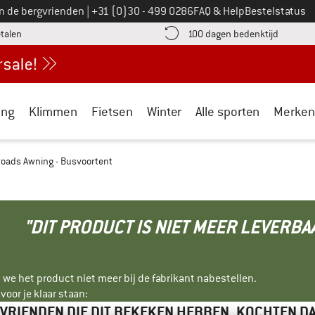
Bel ons op
an de bergvrienden
|
+31 (0)30 - 499 0286
FAQ & Help
Bestelstatus
vind de betalingsinformatie hier! Opent in een infovak
Vind de b
etalen
100 dagen bedenktijd
ing
Klimmen
Fietsen
Winter
Alle sporten
Merken
roads Awning - Busvoortent
"DIT PRODUCT IS NIET MEER LEVERBA
 we het product niet meer bij de fabrikant nabestellen.
oor je klaar staan:
VRIENDEN DIE DIT BEKEKEN HEBBEN, KOCHTEN D