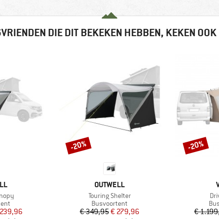
VRIENDEN DIE DIT BEKEKEN HEBBEN, KEKEN OOK
-20%
-20%
Korting
Korting
MERK
LL
OUTWELL
Artikel
Art
anopy
Touring Shelter
Dri
groep
Productgroep
Pro
tent
Busvoortent
Bus
ijs
rlaagde prijs
Prijs
Verlaagde prijs
 239,96
€ 349,95
€ 279,96
€ 1.199