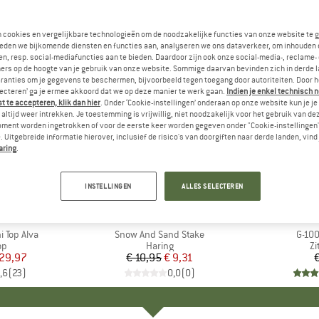
n cookies en vergelijkbare technologieën om de noodzakelijke functies van onze website te 
eden we bijkomende diensten en functies aan, analyseren we ons dataverkeer, om inhouden 
n, resp. social-mediafuncties aan te bieden. Daardoor zijn ook onze social-media-, reclame-
ers op de hoogte van je gebruik van onze website. Sommige daarvan bevinden zich in derde 
ranties om je gegevens te beschermen, bijvoorbeeld tegen toegang door autoriteiten. Door h
lecteren’ ga je ermee akkoord dat we op deze manier te werk gaan.
Indien je enkel technisch 
 te accepteren, klik dan hier
. Onder ‘Cookie-instellingen’ onderaan op onze website kun je 
altijd weer intrekken. Je toestemming is vrijwillig, niet noodzakelijk voor het gebruik van d
oment worden ingetrokken of voor de eerste keer worden gegeven onder "Cookie-instellingen
 Uitgebreide informatie hierover, inclusief de risico's van doorgiften naar derde landen, vind 
aring
.
-15%
Korting
INSTELLINGEN
ALLES SELECTEREN
+
6
TED
MERK
ROBENS
ME
FJÄ
 Top Alva
Artikel
Snow And Sand Stake
Artike
G-100
tgroep
op
Productgroep
Haring
P
Zi
ijs
rlaagde prijs
 29,97
€ 10,95
Prijs
Verlaagde prijs
€ 9,31
€
,6
(
23
)
0,0
(
0
)