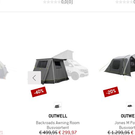
)
0,0
(
0
)
-40%
-20%
Korting
Korting
MERK
MERK
OUTWELL
OUTWE
Artikel
Artikel
Backroads Awning Room
Jones M Po
Productgroep
Product
Busvoortent
Busvoor
de prijs
Prijs
Verlaagde prijs
Pr
Ve
21
€ 499,95
€ 299,97
€ 1.299,95
€