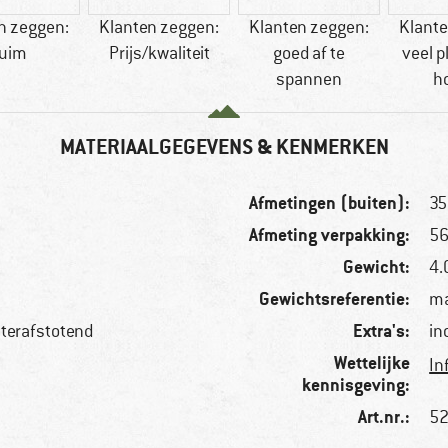
n zeggen:
Klanten zeggen:
Klanten zeggen:
Klante
ruim
Prijs/kwaliteit
goed af te
veel p
spannen
h
MATERIAALGEGEVENS & KENMERKEN
Afmetingen (buiten):
35
Afmeting verpakking:
56
Gewicht:
4.
Gewichtsreferentie:
ma
Extra's:
aterafstotend
in
Wettelijke
In
kennisgeving:
Art.nr.:
52