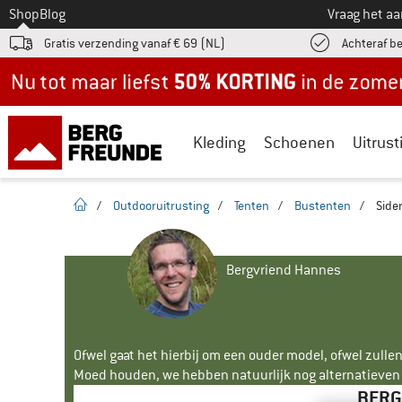
Naar
Shop
Blog
Vraag het a
Gratis verzending vanaf € 69 (NL)
Achteraf b
Nu tot maar liefst -50% in de zomersale!
Kleding
Schoenen
Uitrust
Startpagina
/
Outdooruitrusting
/
Tenten
/
Bustenten
/
Side
Bergvriend Hannes
Ofwel gaat het hierbij om een ouder model, ofwel zullen
Moed houden, we hebben natuurlijk nog alternatieven v
BERG