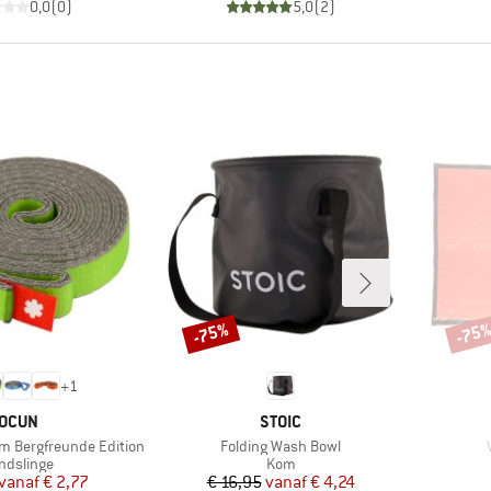
0,0
(
0
)
5,0
(
2
)
-75%
-75
Korting
Korti
+
1
MERK
MERK
OCUN
STOIC
Artikel
A
mm Bergfreunde Edition
Folding Wash Bowl
oductgroep
Productgroep
ndslinge
Kom
Prijs
Verlaagde prijs
Prijs
Verlaagde prijs
vanaf
€ 2,77
€ 16,95
vanaf
€ 4,24