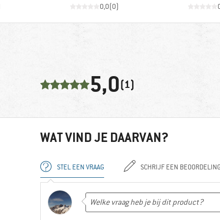
)
0,0
(
0
)
5,0
(1)
WAT VIND JE DAARVAN?
STEL EEN VRAAG
SCHRIJF EEN BEOORDELIN