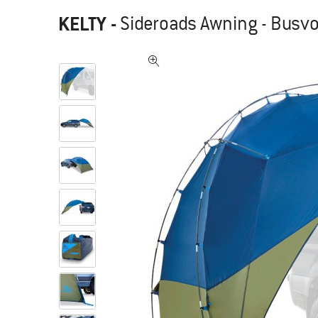
KELTY
-
Sideroads Awning - Busv