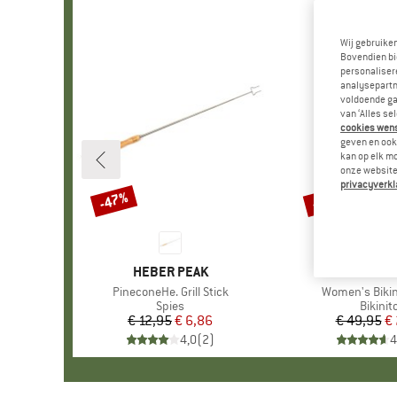
Wij gebruike
Bovendien bi
personalisere
analysepartn
voldoende ga
van ‘Alles se
cookies wenst
geven en ook 
kan op elk m
onze website.
privacyverkl
-47%
-40%
Korting
Korting
MERK
HEBER PEAK
MERK
DEDICA
Artikel
PineconeHe. Grill Stick
Artikel
Women's Bikini
Productgroep
Spies
Produc
Bikinit
€ 12,95
Prijs
Verlaagde prijs
€ 6,86
€ 49,95
Pr
Ve
€
4,0
(
2
)
4