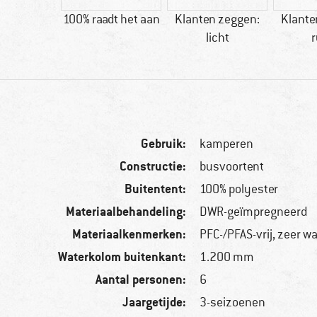
30 g
100% raadt het aan
Klanten zeggen:
Klante
licht
Gebruik:
kamperen
Constructie:
busvoortent
Buitentent:
100% polyester
Materiaalbehandeling:
DWR-geïmpregneerd
Materiaalkenmerken:
PFC-/PFAS-vrij, zeer w
Waterkolom buitenkant:
1.200 mm
Aantal personen:
6
Jaargetijde:
3-seizoenen