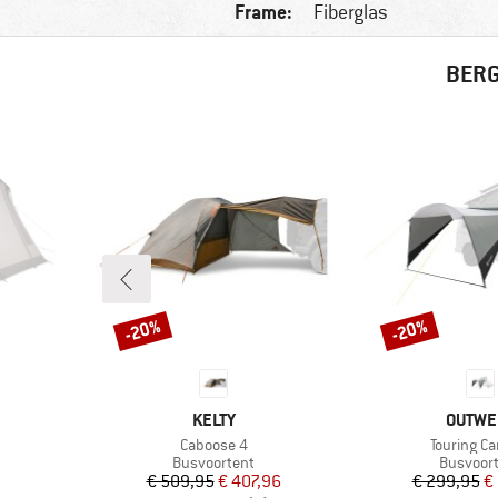
Frame:
Fiberglas
BERG
-20%
-20%
Korting
Korting
MERK
MERK
KELTY
OUTWE
Artikel
Artikel
Caboose 4
Touring C
Productgroep
Product
Busvoortent
Busvoor
Prijs
Verlaagde prijs
Pr
Ve
€ 509,95
€ 407,96
€ 299,95
€