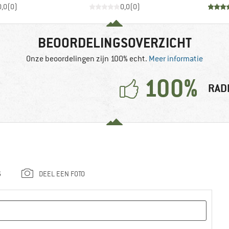
0,0
(
0
)
0,0
(
0
)
BEOORDELINGSOVERZICHT
Onze beoordelingen zijn 100% echt.
Meer informatie
100%
RAD
G
DEEL EEN FOTO