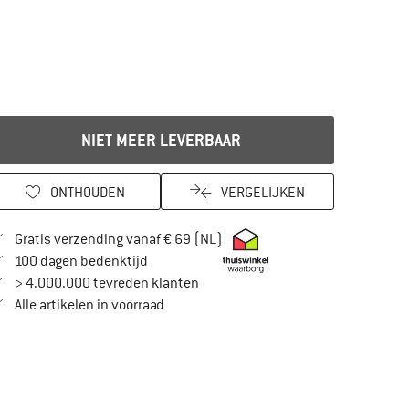
NIET MEER LEVERBAAR
ONTHOUDEN
VERGELIJKEN
Vind hier de verzendinformatie
Gratis verzending vanaf € 69 (NL)
Vind de betalingsinformatie hier! Opent in
100 dagen bedenktijd
> 4.000.000 tevreden klanten
Alle artikelen in voorraad