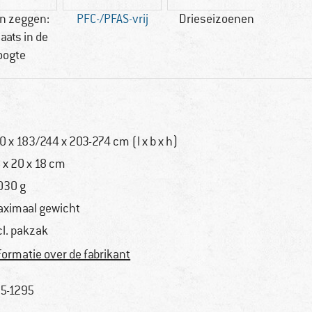
n zeggen:
PFC-/PFAS-vrij
Drieseizoenen
4
laats in de
oogte
0 x 183/244 x 203-274 cm (l x b x h)
 x 20 x 18 cm
030 g
ximaal gewicht
cl. pakzak
formatie over de fabrikant
5-1295