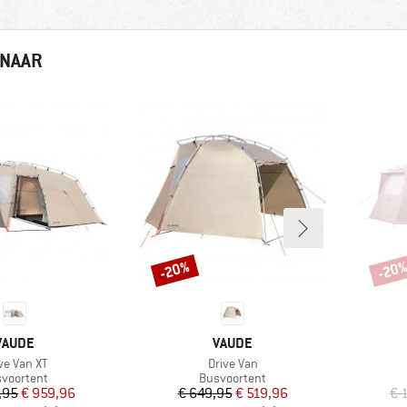
 NAAR
-20%
-20
Korting
Korti
MERK
MERK
VAUDE
VAUDE
ikel
Artikel
ve Van XT
Drive Van
ductgroep
Productgroep
voortent
Busvoortent
Prijs
Verlaagde prijs
Prijs
Verlaagde prijs
,95
€ 959,96
€ 649,95
€ 519,96
€ 