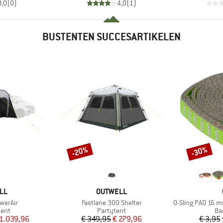
0,0
(
0
)
4,0
(
1
)
BUSTENTEN SUCCESARTIKELEN
-20%
-30%
Korting
Korting
MERK
LL
OUTWELL
Artikel
Artikel
werAir
Fastlane 300 Shelter
O-Sling PAD 16 
groep
Productgroep
Pr
tent
Partytent
Ba
ijs
rlaagde prijs
Prijs
Verlaagde prijs
 1.039,96
€ 349,95
€ 279,96
€ 3,95