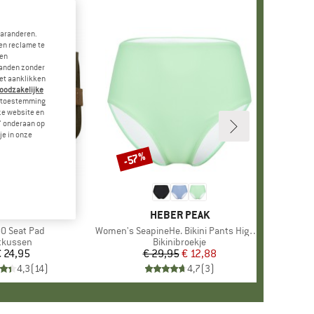
garanderen.
en reclame te
 en
landen zonder
et aanklikken
noodzakelijke
je toestemming
eze website en
" onderaan op
je in onze
-57%
Korting
RK
LLRÄVEN
MERK
HEBER PEAK
l
0 Seat Pad
Artikel
Women's SeapineHe. Bikini Pants High Waist
roductgroep
tkussen
Productgroep
Bikinibroekje
 24,95
Prijs
€ 29,95
Prijs
Verlaagde prijs
€ 12,88
4,3
(
14
)
4,7
(
3
)