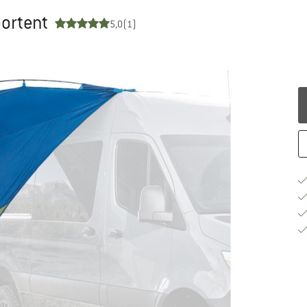
oortent
5,0
(1)