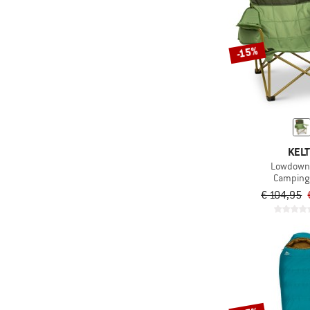
-15%
KELT
Lowdown 
Camping
€ 104,95