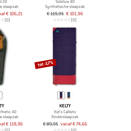
al 20
Solstice 40
e slaapzak
Synthetische slaapzak
af € 106,21
€ 119,95
€ 101,96
(0)
(0)
tot -17%
TY
KELTY
thetic 40
Kid's Callisto
e slaapzak
Kinderslaapzak
af € 118,96
€ 89,95
vanaf € 74,66
(0)
(0)