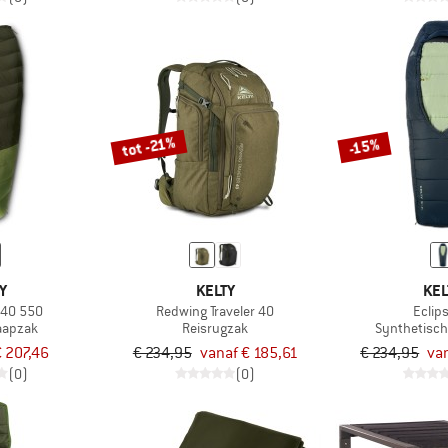
tot -21%
-15%
Y
KELTY
KEL
 40 550
Redwing Traveler 40
Eclip
aapzak
Reisrugzak
Synthetisch
€ 207,46
€ 234,95
vanaf € 185,61
€ 234,95
va
(0)
(0)