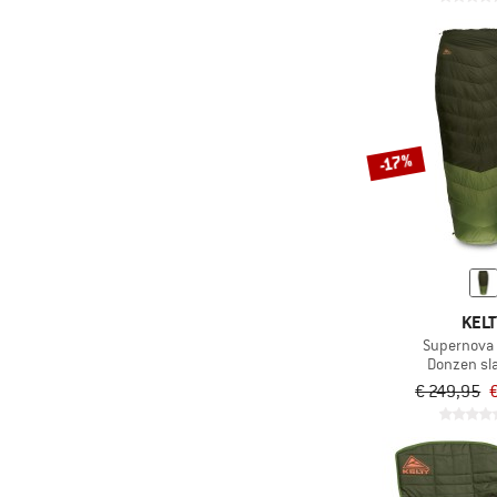
-17%
KELT
Supernova
Donzen sl
€ 249,95