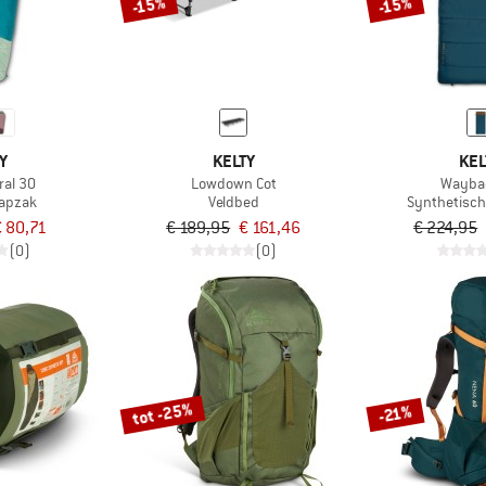
-15%
-15%
Y
KELTY
KEL
ral 30
Lowdown Cot
Wayba
aapzak
Veldbed
Synthetisch
 80,71
€ 189,95
€ 161,46
€ 224,95
(0)
(0)
tot -25%
-21%