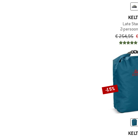
KELT
Late Sta
2-persoo
€ 254,95
-15%
KELT