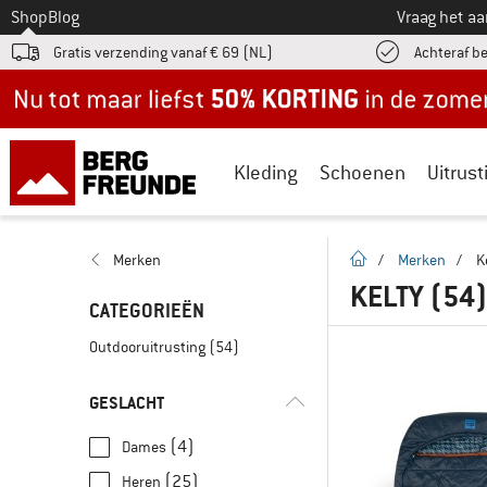
Naar
Shop
Blog
Vraag het a
Gratis verzending vanaf € 69 (NL)
Achteraf b
Nu tot maar liefst -50% in de zomersale!
Kleding
Schoenen
Uitrust
Startpagina
Merken
/
Merken
/
K
KELTY
(54
CATEGORIEËN
Outdooruitrusting
(54)
GESLACHT
(4)
Dames
(25)
Heren