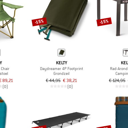
-15%
-15%
Y
KELTY
KEL
Chair
Daydreamer 4P Footprint
Rad-Arond
stoel
Grondzeil
Campin
€ 89,21
€ 44,95
€ 38,21
€ 124,95
(0)
(0)