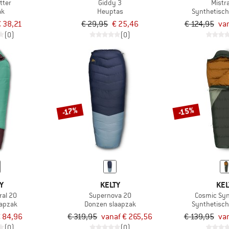
'tter
Giddy 3
Mistr
ak
Heuptas
Synthetisch
 38,21
€ 29,95
€ 25,46
€ 124,95
van
(0)
(0)
-15%
-17%
Y
KELTY
KEL
ral 20
Supernova 20
Cosmic Syn
aapzak
Donzen slaapzak
Synthetisch
 84,96
€ 319,95
vanaf € 265,56
€ 139,95
van
(0)
(0)