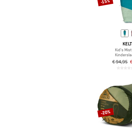
-15%
KELT
Kid's Mist
Kindersl
€ 94,95
€
-20%