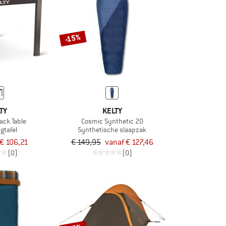
-15%
TY
KELTY
ack Table
Cosmic Synthetic 20
gtafel
Synthetische slaapzak
€ 106,21
€ 149,95
vanaf € 127,46
(0)
(0)