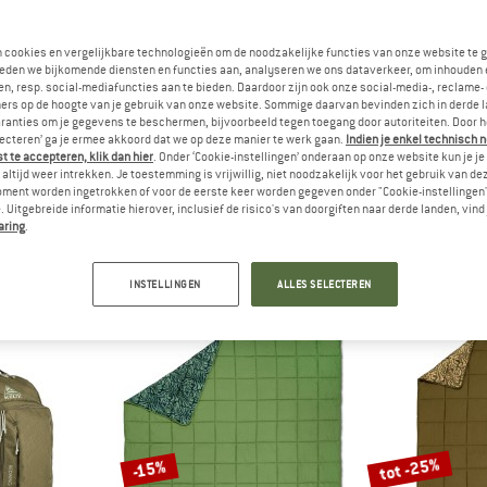
tot -20%
n cookies en vergelijkbare technologieën om de noodzakelijke functies van onze website te 
-15%
eden we bijkomende diensten en functies aan, analyseren we ons dataverkeer, om inhouden 
n, resp. social-mediafuncties aan te bieden. Daardoor zijn ook onze social-media-, reclame-
ers op de hoogte van je gebruik van onze website. Sommige daarvan bevinden zich in derde 
ranties om je gegevens te beschermen, bijvoorbeeld tegen toegang door autoriteiten. Door h
lecteren’ ga je ermee akkoord dat we op deze manier te werk gaan.
Indien je enkel technisch 
 te accepteren, klik dan hier
. Onder ‘Cookie-instellingen’ onderaan op onze website kun je 
altijd weer intrekken. Je toestemming is vrijwillig, niet noodzakelijk voor het gebruik van d
oment worden ingetrokken of voor de eerste keer worden gegeven onder "Cookie-instellingen
 Uitgebreide informatie hierover, inclusief de risico's van doorgiften naar derde landen, vind 
Y
KELTY
KEL
aring
.
Doublewide
Noah's Tarp
Chef 
 slaapzak
Tarp
Ta
€ 242,21
€ 104,95
vanaf € 89,21
€ 59,95
INSTELLINGEN
ALLES SELECTEREN
5,0
(1)
5,0
(1)
tot -25%
-15%