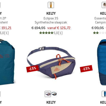
Y
KELTY
KEL
rt 2P
Eclipse 35
Essentia
nstent
Synthetische slaapzak
Campin
€ 191,21
€ 194,95
vanaf € 126,72
€ 99,95
5,0
(1)
5,0
(1)
-15%
-15%
Y
KELTY
KEL