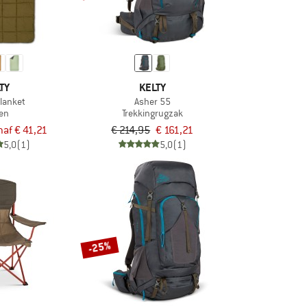
TY
KELTY
Blanket
Asher 55
en
Trekkingrugzak
naf € 41,21
€ 214,95
€ 161,21
5,0
(1)
5,0
(1)
-25%