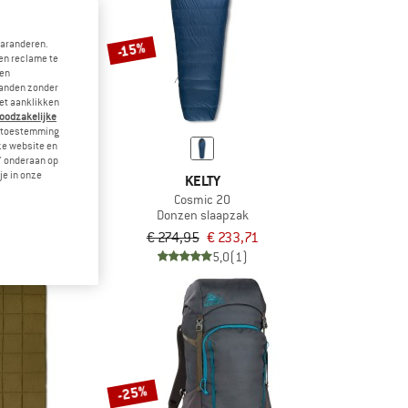
garanderen.
-15%
en reclame te
 en
landen zonder
et aanklikken
noodzakelijke
je toestemming
eze website en
" onderaan op
je in onze
TY
KELTY
Roll
Cosmic 20
s
Donzen slaapzak
€ 50,96
€ 274,95
€ 233,71
5,0
(1)
5,0
(1)
-25%