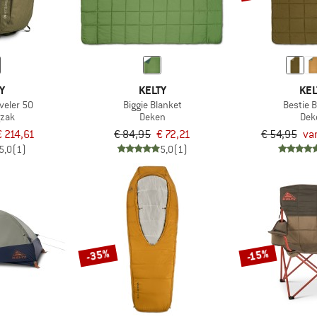
Y
KELTY
KEL
veler 50
Biggie Blanket
Bestie 
gzak
Deken
Dek
€ 214,61
€ 84,95
€ 72,21
€ 54,95
va
5,0
(1)
5,0
(1)
-35%
-15%