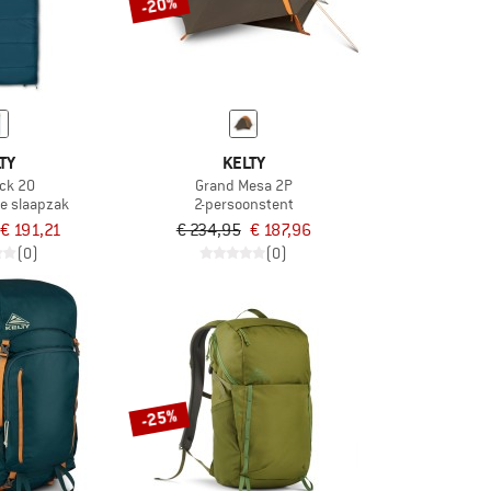
-20%
TY
KELTY
ck 20
Grand Mesa 2P
e slaapzak
2-persoonstent
€ 191,21
€ 234,95
€ 187,96
(0)
(0)
-25%