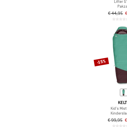
Litter G
Pakz
€ 44,95
€
-15%
KELT
Kid's Mist
Kindersl
€ 99,95
€