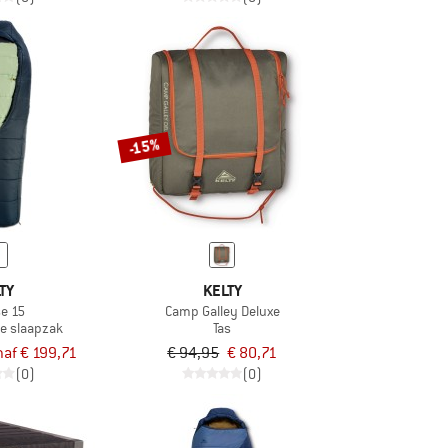
-15%
TY
KELTY
se 15
Camp Galley Deluxe
e slaapzak
Tas
naf € 199,71
€ 94,95
€ 80,71
(0)
(0)