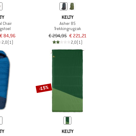
TY
KELTY
l Chair
Asher 85
gstoel
Trekkingrugzak
€ 84,96
€ 294,95
€ 221,21
2,0
(1)
2,0
(1)
-15%
TY
KELTY