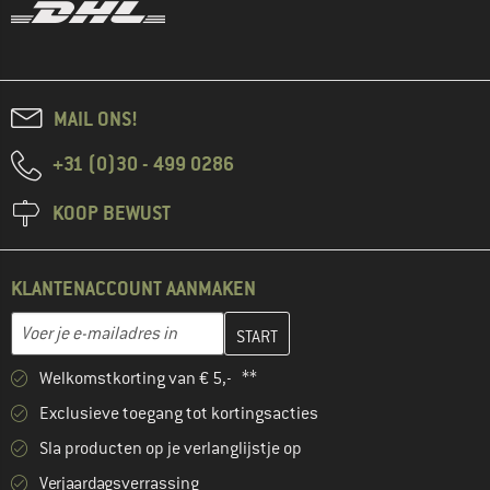
MAIL ONS!
+31 (0)30 - 499 0286
KOOP BEWUST
KLANTENACCOUNT AANMAKEN
Vul je e-mailadres hier in en maak in de volgende stap je klanten
E-mailadres
Welkomstkorting van € 5,- **
Exclusieve toegang tot kortingsacties
Sla producten op je verlanglijstje op
Verjaardagsverrassing