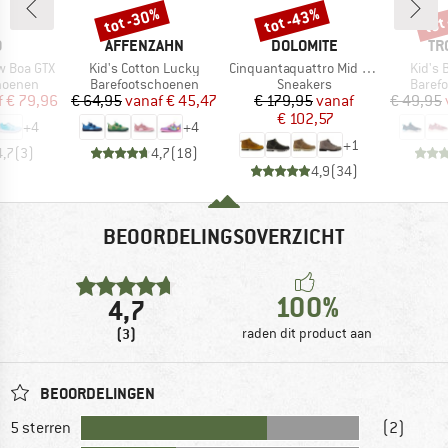
tot -30%
tot -43%
tot
Korting
Korting
Kort
K
MERK
MERK
ME
O
AFFENZAHN
DOLOMITE
TR
Artikel
Artikel
Artikel
w Boa GTX
Kid's Cotton Lucky
Cinquantaquattro Mid Full Grain Leather Evo
Kid's 
ep
Productgroep
Productgroep
Produ
choenen
Barefootschoenen
Sneakers
Baref
ijs
rlaagde prijs
Prijs
Verlaagde prijs
Prijs
Verlaagde prijs
f
€ 79,96
€ 64,95
vanaf
€ 45,47
€ 179,95
vanaf
€ 49,95
€ 102,57
+
4
+
4
+
1
4,7
(
3
)
4,7
(
18
)
4,9
(
34
)
BEOORDELINGSOVERZICHT
100%
4,7
(3)
raden dit product aan
BEOORDELINGEN
5 sterren
(2)