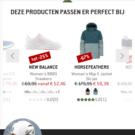
DEZE PRODUCTEN PASSEN ER PERFECT BIJ
%
tot -25%
tot
-67%
Korting
Korting
Kort
K
MERK
MERK
MER
O
NEW BALANCE
HORSEFEATHERS
NEW
Artikel
Artikel
 Boa GTX
Women's BB80
Women's Mija II Jacket
ep
Productgroep
Productgroep
P
choenen
Sneakers
Ski-jas
S
ijs
rlaagde prijs
Prijs
Verlaagde prijs
Prijs
Verlaagde prijs
f
€ 79,96
€ 69,95
vanaf
€ 52,46
€ 179,95
€ 59,38
€ 69,95
+
1
+
2
5,0
(
4
)
0,0
(
0
)
5,0
(
1
)