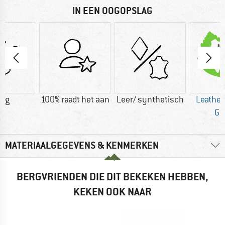
IN EEN OOGOPSLAG
0 g
100% raadt het aan
Leer/ synthetisch
Leather
Gr
MATERIAALGEGEVENS & KENMERKEN
BERGVRIENDEN DIE DIT BEKEKEN HEBBEN,
KEKEN OOK NAAR