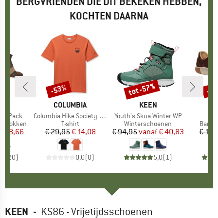
BERGVRIENDEN DIE DIT BEKEKEN HEBBEN,
KOCHTEN DAARNA
tot -57%
-53%
-4
Korting
Korting
Kort
ON
MERK
COLUMBIA
MERK
KEEN
e 2-Pack
Artikel
Columbia Hike Society S/S Tee
Artikel
Youth's Skua Winter WP
Ar
K
le sokken
Productgroep
T-shirt
Productgroep
Winterschoenen
Produ
Baref
f
ijs
rlaagde prijs
€ 8,66
€ 29,95
Prijs
Verlaagde prijs
€ 14,08
€ 94,95
vanaf
Prijs
Verlaagde prijs
€ 40,83
€ 134
,9
(
20
)
0,0
(
0
)
5,0
(
1
)
KEEN
-
KS86 - Vrijetijdsschoenen