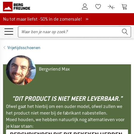
De klantenaccount
Naar
Naar de verlanglijs
Naar de pro
Nu tot maar liefst -50% in de zomersale!
Nu tot maar liefst -50% in de zomersale! »
Vrijetijdsschoenen
Bergvriend Max
"DIT PRODUCT IS NIET MEER LEVERBAAR."
Ofwel gaat het hierbij om een ouder model, ofwel zullen we
het product niet meer bij de fabrikant nabestellen.
Moed houden, we hebben natuurlijk nog alternatieven voor
je klaar staan: