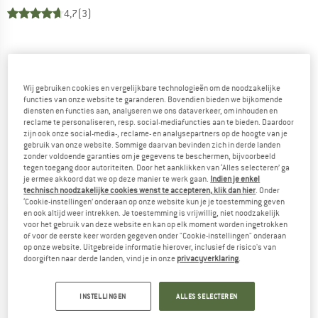
4,7
(3)
Wij gebruiken cookies en vergelijkbare technologieën om de noodzakelijke
functies van onze website te garanderen. Bovendien bieden we bijkomende
diensten en functies aan, analyseren we ons dataverkeer, om inhouden en
reclame te personaliseren, resp. social-mediafuncties aan te bieden. Daardoor
zijn ook onze social-media-, reclame- en analysepartners op de hoogte van je
gebruik van onze website. Sommige daarvan bevinden zich in derde landen
zonder voldoende garanties om je gegevens te beschermen, bijvoorbeeld
tegen toegang door autoriteiten. Door het aanklikken van ‘Alles selecteren’ ga
je ermee akkoord dat we op deze manier te werk gaan.
Indien je enkel
technisch noodzakelijke cookies wenst te accepteren, klik dan hier
. Onder
‘Cookie-instellingen’ onderaan op onze website kun je je toestemming geven
en ook altijd weer intrekken. Je toestemming is vrijwillig, niet noodzakelijk
voor het gebruik van deze website en kan op elk moment worden ingetrokken
of voor de eerste keer worden gegeven onder "Cookie-instellingen" onderaan
op onze website. Uitgebreide informatie hierover, inclusief de risico's van
doorgiften naar derde landen, vind je in onze
privacyverklaring
.
INSTELLINGEN
ALLES SELECTEREN