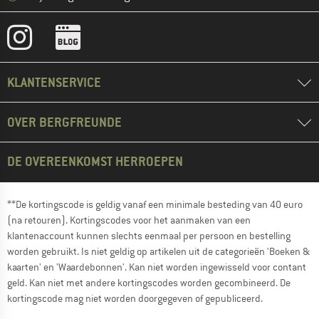
KLANTENSERVICE
OVER BERGFREUNDE
DE OVEREENKOMST HERROEPEN
**De kortingscode is geldig vanaf een minimale besteding van 40 euro
(na retouren). Kortingscodes voor het aanmaken van een
klantenaccount kunnen slechts eenmaal per persoon en bestelling
worden gebruikt. Is niet geldig op artikelen uit de categorieën 'Boeken &
kaarten' en 'Waardebonnen'. Kan niet worden ingewisseld voor contant
geld. Kan niet met andere kortingscodes worden gecombineerd. De
kortingscode mag niet worden doorgegeven of gepubliceerd.