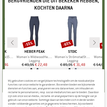
BERGVRIENDEN DIE DIT BEKEKEN HEBBEN,
KOCHTEN DAARNA
tot
-55%
-65%
Korting
Korting
Kort
PEAK
MERK
HEBER PEAK
MERK
STOIC
M
A
He. Loose Tank
Artikel
Women's WildwoodHe. Tights
Artikel
Women's StrömstadSt. Tech Tights
Artikel
Women's 
groep
irt
Productgroep
Legging
Productgroep
Legging
P
L
ijs
rlaagde prijs
 37,46
€ 49,95
Prijs
Verlaagde prijs
€ 22,48
€ 89,95
Prijs
Verlaagde prijs
€ 31,48
€ 54,95
+
3
,8
(
10
)
4,8
(
4
)
3,3
(
3
)
Wij gebruiken cookies en vergelijkbare technologieën om de noodzakelijke
functies van onze website te garanderen. Bovendien bieden we bijkomende
diensten en functies aan, analyseren we ons dataverkeer, om inhouden en
reclame te personaliseren, resp. social-mediafuncties aan te bieden. Daardoor
zijn ook onze social-media-, reclame- en analysepartners op de hoogte van je
gebruik van onze website. Sommige daarvan bevinden zich in derde landen
KARI TRAA
-
Women's Tirill Hybrid Pants 2.0 -
zonder voldoende garanties om je gegevens te beschermen, bijvoorbeeld