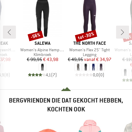
tot -30%
tot
-56%
Korting
Korting
Kort
MERK
MERK
M
PEAK
SALEWA
THE NORTH FACE
S
Artikel
Artikel
Artikel
e. Pants
Women's Alpine Hemp Tights
Women's Flex 25'' Tight
Women's Agner 
roep
Productgroep
Productgroep
P
roek
Klimbroek
Legging
L
ijs
rlaagde prijs
Prijs
Verlaagde prijs
Prijs
Verlaagde prijs
 37,98
€ 99,95
€ 43,98
€ 49,95
vanaf
€ 34,97
€ 11
€
4,9
(
8
)
4,1
(
7
)
0,0
(
0
)
BERGVRIENDEN DIE DAT GEKOCHT HEBBEN,
KOCHTEN OOK