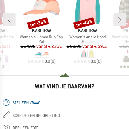
%
tot -35%
tot -40%
tot
Korting
Korting
Kort
MERK
MERK
ME
RAA
KARI TRAA
KARI TRAA
PA
Artikel
Artikel
Artikel
a Parka
Women's Linnea Run Cap
Women's Anelie Hood
Women's Fjo
tgroep
Productgroep
Productgroep
Pr
as
Pet
Hoodie
O
ijs
rlaagde prijs
Prijs
Verlaagde prijs
Prijs
Verlaagde prijs
vanaf
€ 34,95
vanaf
€ 22,72
€ 98,95
vanaf
€ 59,37
€ 12
13
€
0,0
(
0
)
0,0
(
0
)
4,0
(
1
)
WAT VIND JE DAARVAN?
STEL EEN VRAAG
SCHRIJF EEN BEOORDELING
DEEL EEN FOTO