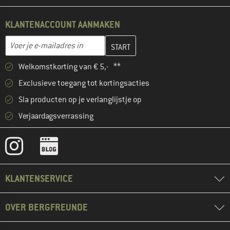
KLANTENACCOUNT AANMAKEN
Vul je e-mailadres hier in en maak in de volgende stap je klanten
E-mailadres
Welkomstkorting van € 5,- **
Exclusieve toegang tot kortingsacties
Sla producten op je verlanglijstje op
Verjaardagsverrassing
KLANTENSERVICE
OVER BERGFREUNDE