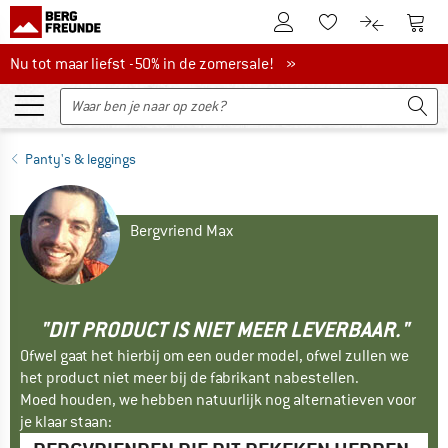
De klantenaccount
Naar
Naar de verlanglijs
Naar de pro
Nu tot maar liefst -50% in de zomersale!
Nu tot maar liefst -50% in de zomersale! »
Panty's & leggings
Bergvriend Max
"DIT PRODUCT IS NIET MEER LEVERBAAR."
Ofwel gaat het hierbij om een ouder model, ofwel zullen we
het product niet meer bij de fabrikant nabestellen.
Moed houden, we hebben natuurlijk nog alternatieven voor
je klaar staan: