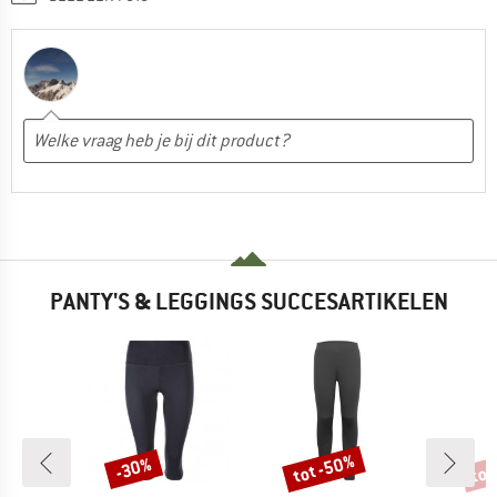
PANTY'S & LEGGINGS SUCCESARTIKELEN
%
tot -50%
tot
-30%
Korting
Korting
Kort