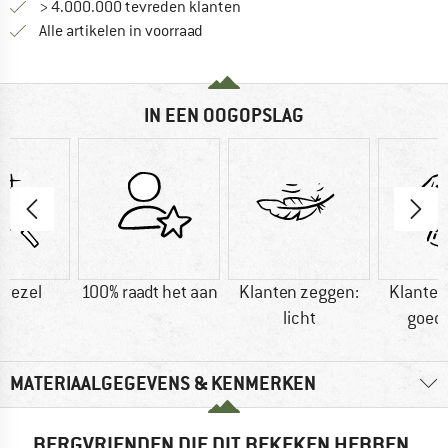
> 4.000.000 tevreden klanten
Alle artikelen in voorraad
IN EEN OOGOPSLAG
vezel
100% raadt het aan
Klanten zeggen:
Klanten
licht
goed
MATERIAALGEGEVENS & KENMERKEN
BERGVRIENDEN DIE DIT BEKEKEN HEBBEN,