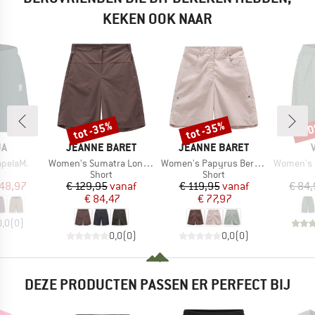
KEKEN OOK NAAR
tot -35%
tot -35%
-3
Korting
Korting
Kort
MERK
MERK
JA
JEANNE BARET
JEANNE BARET
Artikel
Artikel
Artikel
pelaM.
Women's Sumatra Long Bermuda
Women's Papyrus Bermuda
Women's Red
uctgroep
Productgroep
Productgroep
Short
Short
ijs
rlaagde prijs
Prijs
Verlaagde prijs
Prijs
Verlaagde prijs
 48,97
€ 129,95
vanaf
€ 119,95
vanaf
€ 84
€ 84,47
€ 77,97
0,0
(
0
)
0,0
(
0
)
0,0
(
0
)
DEZE PRODUCTEN PASSEN ER PERFECT BIJ