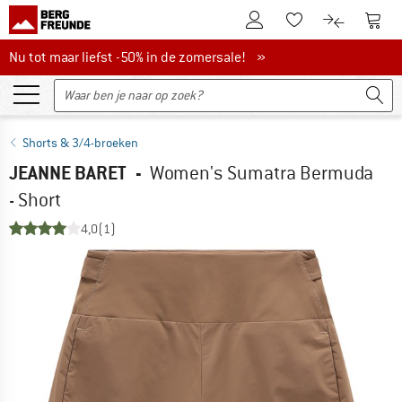
De klantenaccount
Naar
Naar de verlanglijs
Naar de pro
Nu tot maar liefst -50% in de zomersale!
Nu tot maar liefst -50% in de zomersale! »
Shorts & 3/4-broeken
JEANNE BARET
-
Women's Sumatra Bermuda
- Short
4,0
(1)