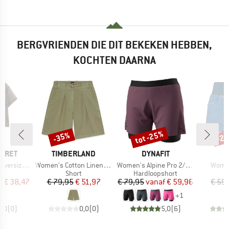
BERGVRIENDEN DIE DIT BEKEKEN HEBBEN,
KOCHTEN DAARNA
%
tot -25%
-35%
-2
Korting
Korting
Kort
MERK
MERK
BARET
TIMBERLAND
DYNAFIT
Artikel
Artikel
Artikel
ze T-Shirt
Women's Cotton Linen Bermuda
Women's Alpine Pro 2/1 Shorts
Women
ctgroep
Productgroep
Productgroep
t
Short
Hardloopshort
ijs
rlaagde prijs
Prijs
Verlaagde prijs
Prijs
Verlaagde prijs
f
€ 38,47
€ 79,95
€ 51,97
€ 79,95
vanaf
€ 59,96
€ 59
+
1
0,0
(
0
)
0,0
(
0
)
5,0
(
6
)