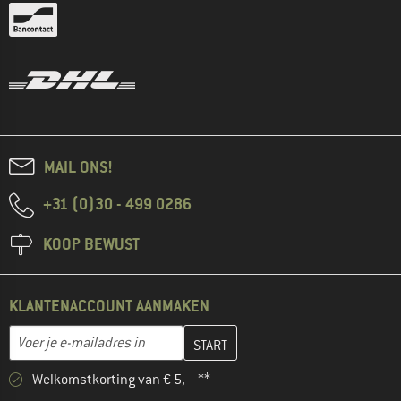
MAIL ONS!
+31 (0)30 - 499 0286
KOOP BEWUST
KLANTENACCOUNT AANMAKEN
Vul je e-mailadres hier in en maak in de volgende stap je klanten
E-mailadres
Welkomstkorting van € 5,- **