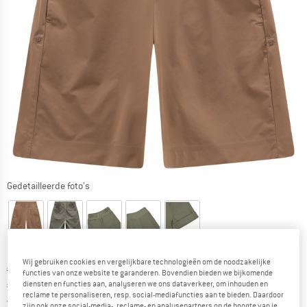
Gedetailleerde foto's
Wij gebruiken cookies en vergelijkbare technologieën om de noodzakelijke
Oorspronkelijke prijs :
Prijs:
€
129,95
functies van onze website te garanderen. Bovendien bieden we bijkomende
diensten en functies aan, analyseren we ons dataverkeer, om inhouden en
€
90,97
incl. BTW
reclame te personaliseren, resp. social-mediafuncties aan te bieden. Daardoor
Nederland. Informatie over de verzend
Gratis verzending
(NL)
zijn ook onze social-media-, reclame- en analysepartners op de hoogte van je