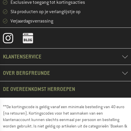
Exclusieve toegang tot kortingsacties
Sla producten op je verlanglijstje op
Verjaardagsverrassing
KLANTENSERVICE
OVER BERGFREUNDE
DE OVEREENKOMST HERROEPEN
**De kortingscode is geldig vanaf een minimale besteding van 40 euro
(na retouren). Kortingscodes voor het aanmaken van een
klantenaccount kunnen slechts eenmaal per persoon en bestelling
worden gebruikt. Is niet geldig op artikelen uit de categorieën 'Boeken &