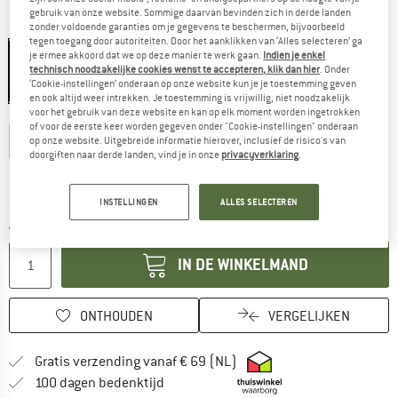
gebruik van onze website. Sommige daarvan bevinden zich in derde landen
zonder voldoende garanties om je gegevens te beschermen, bijvoorbeeld
Kleur:
Argan
tegen toegang door autoriteiten. Door het aanklikken van ‘Alles selecteren’ ga
je ermee akkoord dat we op deze manier te werk gaan.
Indien je enkel
technisch noodzakelijke cookies wenst te accepteren, klik dan hier
. Onder
‘Cookie-instellingen’ onderaan op onze website kun je je toestemming geven
-30%
-30%
-30%
en ook altijd weer intrekken. Je toestemming is vrijwillig, niet noodzakelijk
Kies een maat:
voor het gebruik van deze website en kan op elk moment worden ingetrokken
of voor de eerste keer worden gegeven onder "Cookie-instellingen" onderaan
EU
36
EU
38
EU
40
EU
42
EU
44
op onze website. Uitgebreide informatie hierover, inclusief de risico's van
doorgiften naar derde landen, vind je in onze
privacyverklaring
.
Maattabel
INSTELLINGEN
ALLES SELECTEREN
De link wordt geopend in een infovak en bevat le
Levertijd: 3-5 werkdagen
Aantal:
IN DE WINKELMAND
ONTHOUDEN
VERGELIJKEN
Vind hier de verzendinform
Gratis verzending vanaf € 69 (NL)
Vind de betalingsinformatie hier! Opent
100 dagen bedenktijd