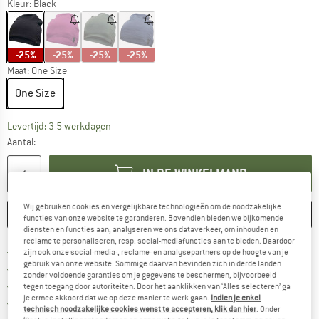
Kleur:
Black
-25%
-25%
-25%
-25%
Maat:
One Size
One Size
De link wordt geopend in een infovak en bevat le
Levertijd: 3-5 werkdagen
Aantal:
IN DE WINKELMAND
Wij gebruiken cookies en vergelijkbare technologieën om de noodzakelijke
ONTHOUDEN
VERGELIJKEN
functies van onze website te garanderen. Bovendien bieden we bijkomende
diensten en functies aan, analyseren we ons dataverkeer, om inhouden en
reclame te personaliseren, resp. social-mediafuncties aan te bieden. Daardoor
Vind hier de verzendinform
Gratis verzending vanaf € 69 (NL)
zijn ook onze social-media-, reclame- en analysepartners op de hoogte van je
gebruik van onze website. Sommige daarvan bevinden zich in derde landen
Vind de betalingsinformatie hier! Opent
100 dagen bedenktijd
zonder voldoende garanties om je gegevens te beschermen, bijvoorbeeld
> 4.000.000 tevreden klanten
tegen toegang door autoriteiten. Door het aanklikken van ‘Alles selecteren’ ga
je ermee akkoord dat we op deze manier te werk gaan.
Indien je enkel
Alle artikelen in voorraad
technisch noodzakelijke cookies wenst te accepteren, klik dan hier
. Onder