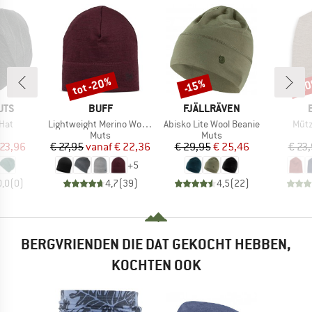
tot -20%
-2
-15%
Korting
Korting
Kort
MERK
MERK
UTS
BUFF
FJÄLLRÄVEN
Artikel
Artikel
Artik
Hat
Lightweight Merino Wool Hat
Abisko Lite Wool Beanie
Mütz
uctgroep
Productgroep
Productgroep
Muts
Muts
ijs
rlaagde prijs
Prijs
Verlaagde prijs
Prijs
Verlaagde prijs
 23,96
€ 27,95
vanaf
€ 22,36
€ 29,95
€ 25,46
€ 23
+
5
0,0
(
0
)
4,7
(
39
)
4,5
(
22
)
BERGVRIENDEN DIE DAT GEKOCHT HEBBEN,
KOCHTEN OOK