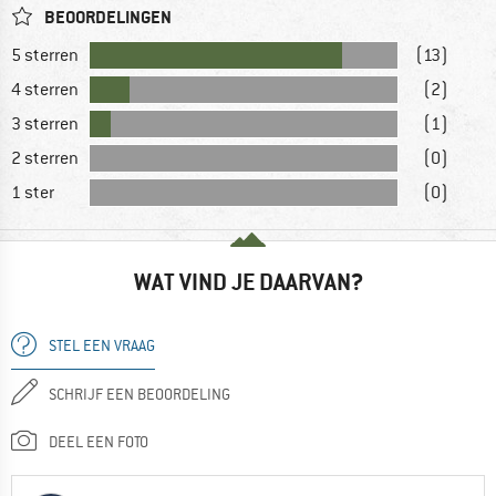
BEOORDELINGEN
5 sterren
(13)
4 sterren
(2)
3 sterren
(1)
2 sterren
(0)
1 ster
(0)
WAT VIND JE DAARVAN?
STEL EEN VRAAG
SCHRIJF EEN BEOORDELING
DEEL EEN FOTO