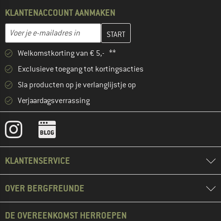
KLANTENACCOUNT AANMAKEN
Vul je e-mailadres hier in en maak in de volgende stap je klanten
E-mailadres
Welkomstkorting van € 5,- **
Exclusieve toegang tot kortingsacties
Sla producten op je verlanglijstje op
Verjaardagsverrassing
KLANTENSERVICE
OVER BERGFREUNDE
DE OVEREENKOMST HERROEPEN