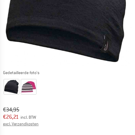
Gedetailleerde foto's
Oorspronkelijke prijs :
Prijs:
€
34,95
€
26,21
incl. BTW
Informatie over de verzendkosten. Opent in een infov
excl. Verzendkosten