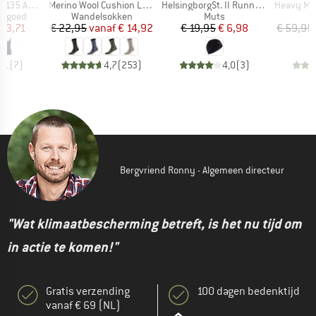
Artikel
Artikel
Artikel
bySt. Tank
Merino Wool Cushion Light Socks
HelsingborgSt. II Running Hat
Heavy MerinoKnit 
ep
Productgroep
Productgroep
ergoed
Wandelsokken
Muts
ijs
rlaagde prijs
Prijs
Verlaagde prijs
Prijs
Verlaagde prijs
 33,71
€ 22,95
vanaf
€ 14,92
€ 19,95
€ 6,98
€ 59,95
4,1
(
7
)
4,7
(
253
)
4,0
(
3
)
Bergvriend Ronny - Algemeen directeur
"Wat klimaatbescherming betreft, is het nu tijd om
in actie te komen!"
Gratis verzending
100 dagen bedenktijd
vanaf € 69 (NL)