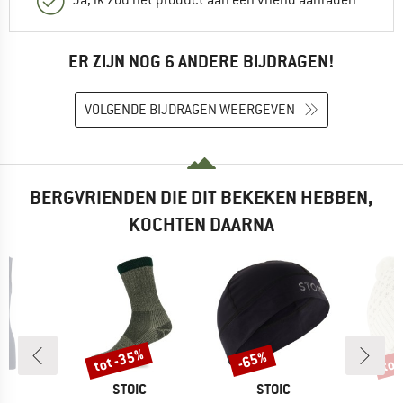
ER ZIJN NOG 6 ANDERE BIJDRAGEN!
VOLGENDE BIJDRAGEN WEERGEVEN
BERGVRIENDEN DIE DIT BEKEKEN HEBBEN,
KOCHTEN DAARNA
tot -35%
tot
-65%
Korting
Korting
Kort
K
MERK
MERK
C
STOIC
STOIC