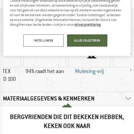
‘Cookie-instellingen’ onderaan op onze website kun je je toestemming geven
en ook altijd weer intrekken. Je toestemming is vrijwillig, niet noodzakelijk
voor het gebruik van deze website en kan op elk moment worden ingetrokken
of voor de eerste keer worden gegeven onder "Cookie-instellingen" onderaan
IN EEN OOGOPSLAG
op onze website. Uitgebreide informatie hierover, inclusief de risico's van
doorgiften naar derde landen, vind je in onze
privacyverklaring
.
INSTELLINGEN
ALLES SELECTEREN
-TEX
94% raadt het aan
Mulesing-vrij
W
RD 100
MATERIAALGEGEVENS & KENMERKEN
BERGVRIENDEN DIE DIT BEKEKEN HEBBEN,
KEKEN OOK NAAR