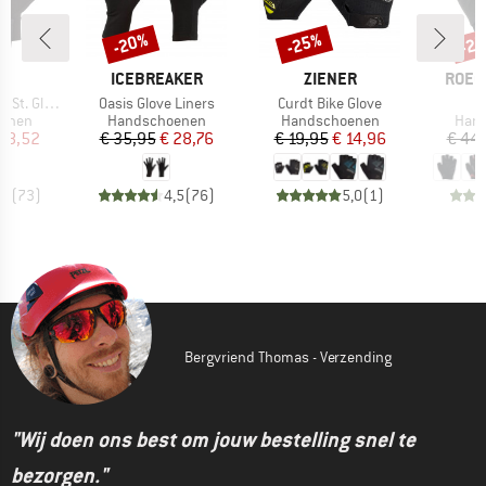
-20%
-25%
-2
Korting
Korting
Kort
K
MERK
MERK
MERK
C
ICEBREAKER
ZIENER
ROEC
Artikel
Artikel
A
t. Glove
Oasis Glove Liners
Curdt Bike Glove
oep
Productgroep
Productgroep
Prod
enen
Handschoenen
Handschoenen
Han
ijs
rlaagde prijs
Prijs
Verlaagde prijs
Prijs
Verlaagde prijs
 18,52
€ 35,95
€ 28,76
€ 19,95
€ 14,96
€ 44
,2
(
73
)
4,5
(
76
)
5,0
(
1
)
Bergvriend Thomas - Verzending
"Wij doen ons best om jouw bestelling snel te
bezorgen."