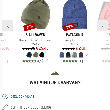
-30%
-2
-15%
Korting
Korting
Kort
MERK
MERK
M
ID
FJÄLLRÄVEN
PATAGONIA
C
Artikel
Artikel
Art
just
Abisko Lite Wool Beanie
Everyday Beanie
Toe
ctgroep
Productgroep
Productgroep
Prod
n
Muts
Muts
Ove
ijs
rlaagde prijs
Prijs
Verlaagde prijs
Prijs
Verlaagde prijs
 76,46
€ 29,95
€ 25,46
€ 39,95
€ 27,97
€ 24
+
2
4,1
(
7
)
4,5
(
22
)
5,0
(
8
)
WAT VIND JE DAARVAN?
STEL EEN VRAAG
SCHRIJF EEN BEOORDELING