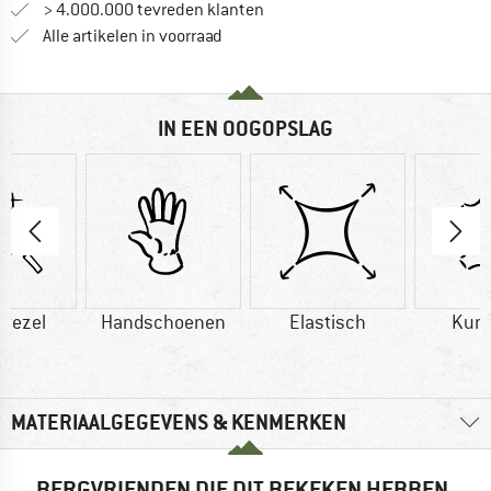
> 4.000.000 tevreden klanten
Alle artikelen in voorraad
IN EEN OOGOPSLAG
vezel
Handschoenen
Elastisch
Kuns
MATERIAALGEGEVENS & KENMERKEN
BERGVRIENDEN DIE DIT BEKEKEN HEBBEN,