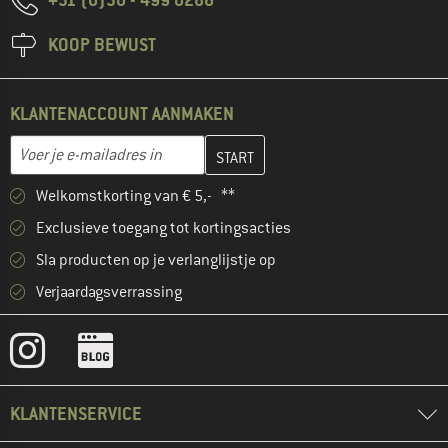
KOOP BEWUST
KLANTENACCOUNT AANMAKEN
Vul je e-mailadres hier in en maak in de volgende stap je klanten
E-mailadres
Welkomstkorting van € 5,- **
Exclusieve toegang tot kortingsacties
Sla producten op je verlanglijstje op
Verjaardagsverrassing
KLANTENSERVICE