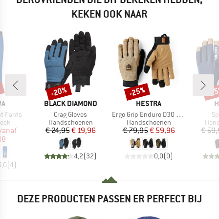
KEKEN OOK NAAR
%
-20%
-25%
-2
Korting
Korting
Kort
MERK
MERK
M
WA
BLACK DIAMOND
HESTRA
H
Artikel
Artikel
Art
ht Pants
Crag Gloves
Ergo Grip Enduro D3O 5 Finger
Sp
groep
Productgroep
Productgroep
Prod
roek
Handschoenen
Handschoenen
Han
ijs
rlaagde prijs
Prijs
Verlaagde prijs
Prijs
Verlaagde prijs
vanaf
€ 24,95
€ 19,96
€ 79,95
€ 59,96
€ 59,
48
4,2
(
32
)
0,0
(
0
)
5,0
(
4
)
DEZE PRODUCTEN PASSEN ER PERFECT BIJ