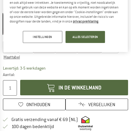
en ook altijd weer intrekken. Je toestemming is vrijwillig, niet noodzakelijk
voor het gebruik van deze website en kan op elk moment worden ingetrokken
Kleur:
Black / Tan
of voor de eerste keer worden gegeven onder "Cookie-instellingen" onderaan
op onze website. Uitgebreide informatie hierover, inclusief de risico's van
doorgiften naar derde landen, vind je in onze
privacyverklaring
.
-25%
INSTELLINGEN
ALLES SELECTEREN
Kies een maat:
EU
6
EU
7
EU
8
EU
9
EU
10
EU
11
Maattabel
De link wordt geopend in een infovak en bevat le
Levertijd: 3-5 werkdagen
Aantal:
IN DE WINKELMAND
ONTHOUDEN
VERGELIJKEN
Vind hier de verzendinform
Gratis verzending vanaf € 69 (NL)
Vind de betalingsinformatie hier! Opent
100 dagen bedenktijd