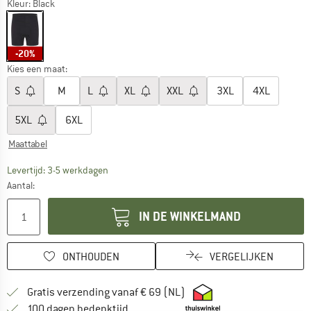
Kleur:
Black
-20%
Kies een maat:
S
M
L
XL
XXL
3XL
4XL
5XL
6XL
Maattabel
De link wordt geopend in een infovak en bevat le
Levertijd: 3-5 werkdagen
Aantal:
IN DE WINKELMAND
ONTHOUDEN
VERGELIJKEN
Vind hier de verzendinform
Gratis verzending vanaf € 69 (NL)
Vind de betalingsinformatie hier! Opent
100 dagen bedenktijd