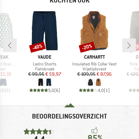
KOCHTEN OOK
-40%
-20%
-4
Korting
Korting
Kort
MERK
MERK
M
PEAK
VAUDE
CARHARTT
D
Artikel
Artikel
Artik
ardshorts
Ledro Shorts
Insulated Rib Collar Vest
Ride
groep
Productgroep
Productgroep
Pr
ort
Fietsbroek
Vrijetijdsvest
Fi
ijs
rlaagde prijs
Prijs
Verlaagde prijs
Prijs
Verlaagde prijs
 13,18
€ 99,95
€ 59,97
€ 109,95
€ 87,96
€ 129
5,0
(
6
)
5,0
(
6
)
4,0
(
1
)
BEOORDELINGSOVERZICHT
85%