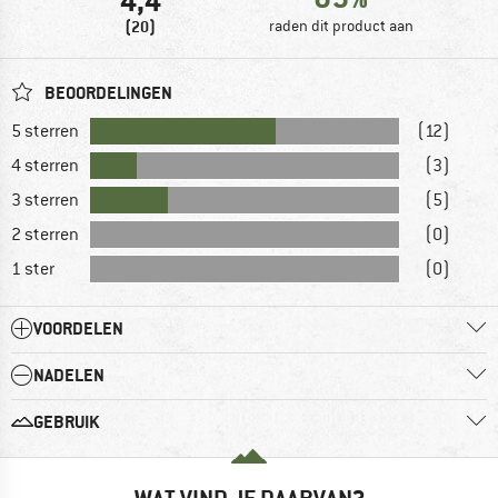
4,4
(20)
raden dit product aan
BEOORDELINGEN
5 sterren
(12)
4 sterren
(3)
3 sterren
(5)
2 sterren
(0)
1 ster
(0)
VOORDELEN
NADELEN
GEBRUIK