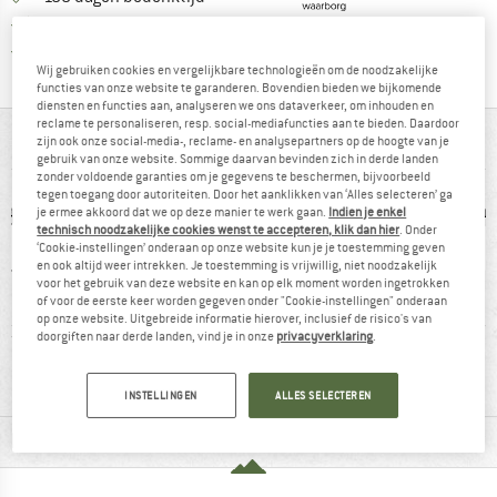
> 4.000.000 tevreden klanten
Alle artikelen in voorraad
Wij gebruiken cookies en vergelijkbare technologieën om de noodzakelijke
functies van onze website te garanderen. Bovendien bieden we bijkomende
diensten en functies aan, analyseren we ons dataverkeer, om inhouden en
reclame te personaliseren, resp. social-mediafuncties aan te bieden. Daardoor
IN EEN OOGOPSLAG
zijn ook onze social-media-, reclame- en analysepartners op de hoogte van je
gebruik van onze website. Sommige daarvan bevinden zich in derde landen
zonder voldoende garanties om je gegevens te beschermen, bijvoorbeeld
tegen toegang door autoriteiten. Door het aanklikken van ‘Alles selecteren’ ga
je ermee akkoord dat we op deze manier te werk gaan.
Indien je enkel
technisch noodzakelijke cookies wenst te accepteren, klik dan hier
. Onder
‘Cookie-instellingen’ onderaan op onze website kun je je toestemming geven
en ook altijd weer intrekken. Je toestemming is vrijwillig, niet noodzakelijk
voor het gebruik van deze website en kan op elk moment worden ingetrokken
of voor de eerste keer worden gegeven onder "Cookie-instellingen" onderaan
op onze website. Uitgebreide informatie hierover, inclusief de risico's van
vezel
Elastisch
Met zeem
Kuns
doorgiften naar derde landen, vind je in onze
privacyverklaring
.
INSTELLINGEN
ALLES SELECTEREN
MATERIAALGEGEVENS & KENMERKEN