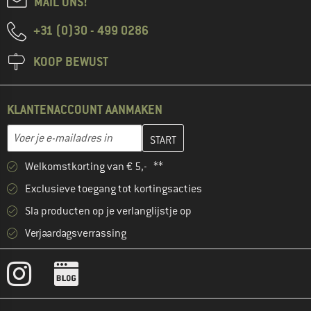
MAIL ONS!
+31 (0)30 - 499 0286
KOOP BEWUST
KLANTENACCOUNT AANMAKEN
Vul je e-mailadres hier in en maak in de volgende stap je klanten
E-mailadres
Welkomstkorting van € 5,- **
Exclusieve toegang tot kortingsacties
Sla producten op je verlanglijstje op
Verjaardagsverrassing