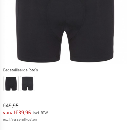
Gedetailleerde foto's
Oorspronkelijke prijs :
Prijs:
€
49,95
vanaf
€
39,96
incl. BTW
Informatie over de verzendkosten. Opent in een infov
excl. Verzendkosten