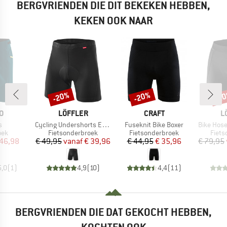
BERGVRIENDEN DIE DIT BEKEKEN HEBBEN,
KEKEN OOK NAAR
-20%
-20%
-2
Korting
Korting
Kort
MERK
MERK
M
O
LÖFFLER
CRAFT
L
l
Artikel
Artikel
Artikel
s
Cycling Undershorts Elastic 2.0
Fuseknit Bike Boxer
Bike Hos
groep
Productgroep
Productgroep
Prod
oek
Fietsonderbroek
Fietsonderbroek
Fiets
ijs
rlaagde prijs
Prijs
Verlaagde prijs
Prijs
Verlaagde prijs
 46,98
€ 49,95
vanaf
€ 39,96
€ 44,95
€ 35,96
€ 79,95
5,0
(
1
)
4,9
(
10
)
4,4
(
11
)
BERGVRIENDEN DIE DAT GEKOCHT HEBBEN,