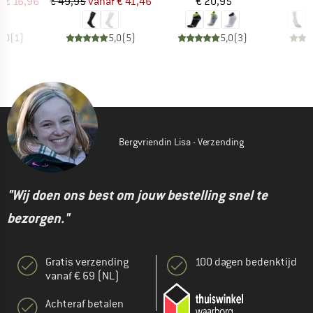
ijs
rlaagde prijs
Prijs
Verlaagde prijs
Prijs
f
€ 16,96
€ 49,95
vanaf
€ 41,46
€ 20,95
€
5,0
(
1
)
5,0
(
5
)
5,0
(
3
)
Bergvriendin Lisa - Verzending
"Wij doen ons best om jouw bestelling snel te
bezorgen."
Gratis verzending
100 dagen bedenktijd
vanaf € 69 (NL)
Achteraf betalen