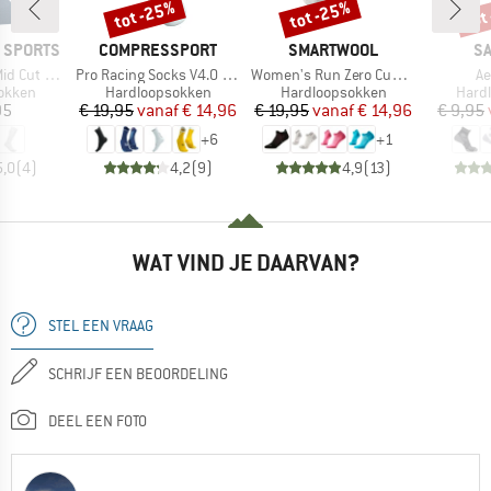
tot -25%
tot -25%
tot
Korting
Korting
Kort
MERK
MERK
M
 SPORTS
COMPRESSPORT
SMARTWOOL
S
Artikel
Artikel
Ar
Cut Socks
Pro Racing Socks V4.0 Run High
Women's Run Zero Cushion Low Ankle
Ae
oep
Productgroep
Productgroep
Prod
okken
Hardloopsokken
Hardloopsokken
Hard
ijs
Prijs
Verlaagde prijs
Prijs
Verlaagde prijs
95
€ 19,95
vanaf
€ 14,96
€ 19,95
vanaf
€ 14,96
€ 9,95
+
6
+
1
5,0
(
4
)
4,2
(
9
)
4,9
(
13
)
WAT VIND JE DAARVAN?
STEL EEN VRAAG
SCHRIJF EEN BEOORDELING
DEEL EEN FOTO