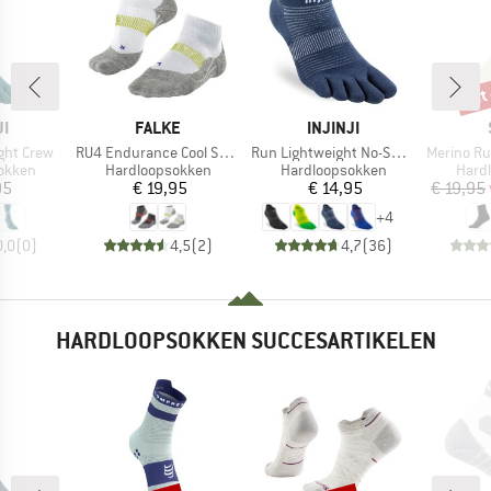
tot
Kort
MERK
MERK
JI
FALKE
INJINJI
Artikel
Artikel
Artikel
ght Crew
RU4 Endurance Cool Short
Run Lightweight No-Show
Merino Running Q
oep
Productgroep
Productgroep
Prod
okken
Hardloopsokken
Hardloopsokken
Hard
ijs
Prijs
Prijs
95
€ 19,95
€ 14,95
€ 19,95
+
4
0,0
(
0
)
4,5
(
2
)
4,7
(
36
)
HARDLOOPSOKKEN SUCCESARTIKELEN