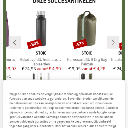
ONZE SUCCESARTIKELEN
%
tot
-80%
-57%
Korting
Korting
Kort
OX
MERK
STOIC
MERK
STOIC
MER
BER
o Shorts
Artikel
HeladagenSt. Insulated Stainless Steel Bottle 500
Artikel
HarnosandSt. II Dry Bag
Artikel
Insulated Stainle
uctgroep
Productgroep
Isoleerfles
Productgroep
Pakzak
Pr
Is
f
ijs
rlaagde prijs
€ 59,97
€ 24,95
vanaf
Prijs
Verlaagde prijs
€ 4,99
€ 9,95
vanaf
Prijs
Verlaagde prijs
€ 4,28
€ 24,95
+
1
,8
(
37
)
4,6
(
20
)
5,0
(
2
)
Wij gebruiken cookies en vergelijkbare technologieën om de noodzakelijke
functies van onze website te garanderen. Bovendien bieden we bijkomende
diensten en functies aan, analyseren we ons dataverkeer, om inhouden en
reclame te personaliseren, resp. social-mediafuncties aan te bieden. Daardoor
zijn ook onze social-media-, reclame- en analysepartners op de hoogte van je
FALKE
-
RU4 Endurance Compression -
gebruik van onze website. Sommige daarvan bevinden zich in derde landen
zonder voldoende garanties om je gegevens te beschermen, bijvoorbeeld
Hardloopsokken
tegen toegang door autoriteiten. Door het aanklikken van ‘Alles selecteren’ ga