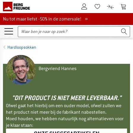
De klantenaccount
Naar
Naar de verlanglijs
Naar de pro
Nu tot maar liefst -50% in de zomersale!
Nu tot maar liefst -50% in de zomersale! »
Hardloopsokken
Bergvriend Hannes
"DIT PRODUCT IS NIET MEER LEVERBAAR."
Ofwel gaat het hierbij om een ouder model, ofwel zullen we
het product niet meer bij de fabrikant nabestellen.
Moed houden, we hebben natuurlijk nog alternatieven voor
je klaar staan: