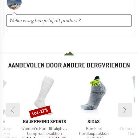
AANBEVOLEN DOOR ANDERE BERGVRIENDEN
tot -17%
Korting
MERK
MERK
ON
BAUERFEIND SPORTS
SIDAS
I
Artikel
Artikel
Artikel
s Crew
Women's Run Ultralight Compression Socks
Run Feel
Women's Run
oep
Productgroep
Productgroep
Prod
okken
Compressiesokken
Hardloopsokken
Hard