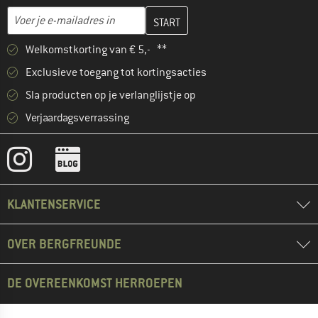
Vul je e-mailadres hier in en maak in de volgende stap je klanten
E-mailadres
Welkomstkorting van € 5,- **
Exclusieve toegang tot kortingsacties
Sla producten op je verlanglijstje op
Verjaardagsverrassing
KLANTENSERVICE
OVER BERGFREUNDE
DE OVEREENKOMST HERROEPEN