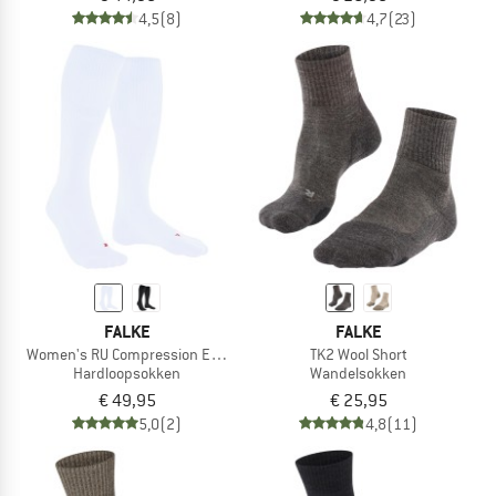
4,5
(8)
4,7
(23)
FALKE
FALKE
Women's RU Compression Energy
TK2 Wool Short
Hardloopsokken
Wandelsokken
€ 49,95
€ 25,95
5,0
(2)
4,8
(11)