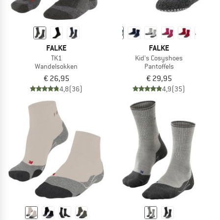
FALKE
FALKE
TK1
Kid's Cosyshoes
Wandelsokken
Pantoffels
€ 26,95
€ 29,95
4,8
(36)
4,9
(35)