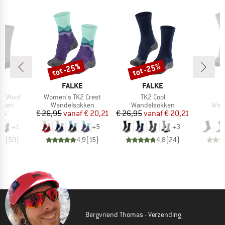
tot -25%
tot -25%
Korting
Korting
MERK
MERK
E
FALKE
FALKE
Artikel
Artikel
2 Wool
Women's TK2 Crest
TK2 Cool
roep
Productgroep
Productgroep
Prod
kken
Wandelsokken
Wandelsokken
Wan
ijs
Prijs
Verlaagde prijs
Prijs
Verlaagde prijs
95
€ 26,95
vanaf
€ 20,21
€ 26,95
vanaf
€ 20,21
€
+
1
+
5
+
3
,7
(
50
)
4,9
(
15
)
4,8
(
24
)
Bergvriend Thomas - Verzending