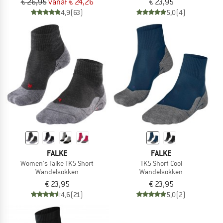
€ 26,95
vanaf € 24,26
€ 23,95
4,9
(63)
5,0
(4)
FALKE
FALKE
Women's Falke TK5 Short
TK5 Short Cool
Wandelsokken
Wandelsokken
€ 23,95
€ 23,95
4,6
(21)
5,0
(2)