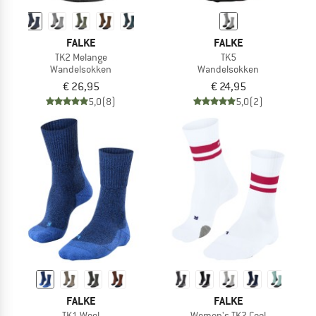
FALKE
FALKE
TK2 Melange
TK5
Wandelsokken
Wandelsokken
€ 26,95
€ 24,95
5,0
(8)
5,0
(2)
FALKE
FALKE
TK1 Wool
Women's TK2 Cool