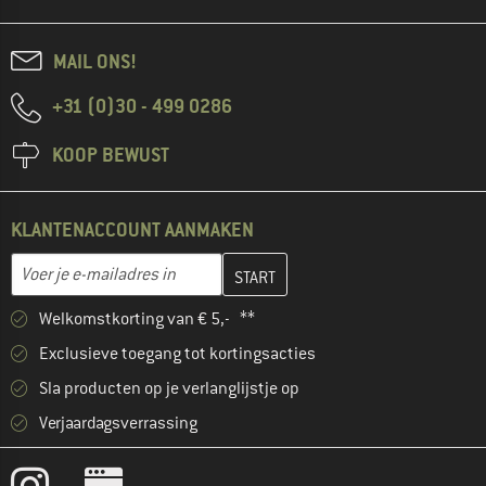
MAIL ONS!
+31 (0)30 - 499 0286
KOOP BEWUST
KLANTENACCOUNT AANMAKEN
Vul je e-mailadres hier in en maak in de volgende stap je klanten
E-mailadres
Welkomstkorting van € 5,- **
Exclusieve toegang tot kortingsacties
Sla producten op je verlanglijstje op
Verjaardagsverrassing