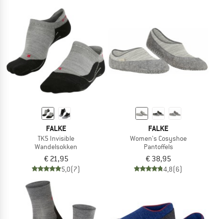
FALKE
FALKE
TK5 Invisible
Women's Cosyshoe
Wandelsokken
Pantoffels
€ 21,95
€ 38,95
5,0
(7)
4,8
(6)