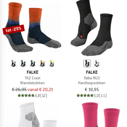
tot -25%
FALKE
FALKE
TK2 Crest
Falke RU3
Wandelsokken
Hardloopsokken
€ 26,95
vanaf € 20,21
€ 19,95
4,8
(12)
5,0
(11)