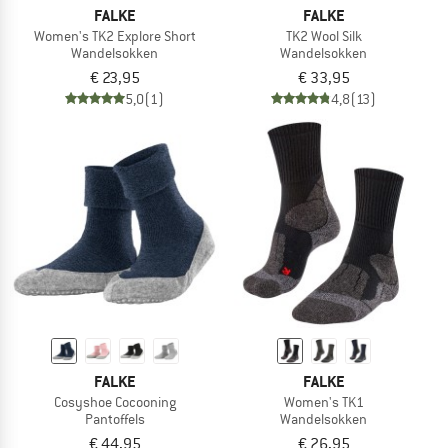
FALKE
FALKE
Women's TK2 Explore Short
TK2 Wool Silk
Wandelsokken
Wandelsokken
€ 23,95
€ 33,95
5,0
(1)
4,8
(13)
FALKE
FALKE
Cosyshoe Cocooning
Women's TK1
Pantoffels
Wandelsokken
€ 44,95
€ 26,95