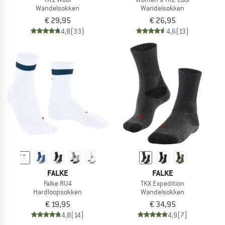
Wandelsokken
Wandelsokken
€ 29,95
€ 26,95
4,8
(33)
4,6
(13)
FALKE
FALKE
Falke RU4
TKX Expedition
Hardloopsokken
Wandelsokken
€ 19,95
€ 34,95
4,8
(14)
4,9
(7)