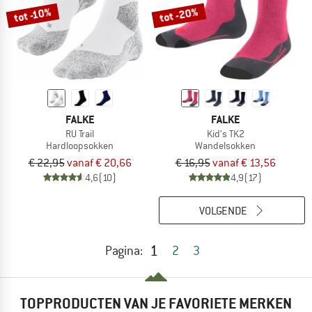
tot -20%
tot -10%
FALKE
FALKE
RU Trail
Kid's TK2
Hardloopsokken
Wandelsokken
€ 22,95
vanaf € 20,66
€ 16,95
vanaf € 13,56
4,6
(10)
4,9
(17)
VOLGENDE
1
Pagina:
2
3
TOPPRODUCTEN VAN JE FAVORIETE MERKEN