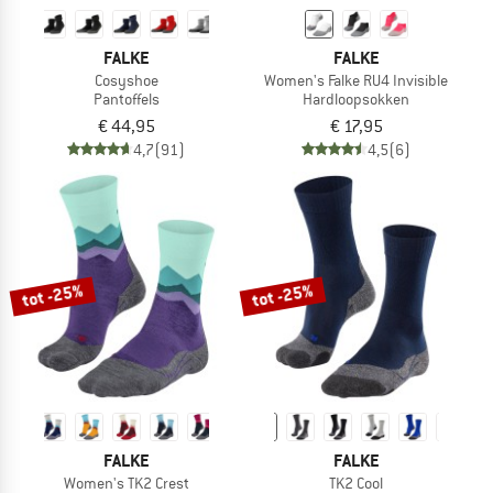
FALKE
FALKE
Cosyshoe
Women's Falke RU4 Invisible
Pantoffels
Hardloopsokken
€ 44,95
€ 17,95
4,7
(91)
4,5
(6)
tot -25%
tot -25%
FALKE
FALKE
Women's TK2 Crest
TK2 Cool