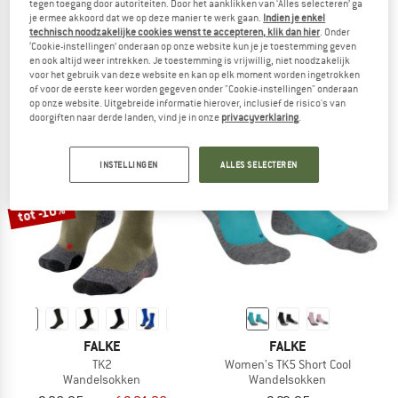
tegen toegang door autoriteiten. Door het aanklikken van ‘Alles selecteren’ ga
je ermee akkoord dat we op deze manier te werk gaan.
Indien je enkel
FALKE
FALKE
technisch noodzakelijke cookies wenst te accepteren, klik dan hier
. Onder
Women's TK2 Sensitive
Women's TK5 Ultra Light
‘Cookie-instellingen’ onderaan op onze website kun je je toestemming geven
Wandelsokken
Wandelsokken
en ook altijd weer intrekken. Je toestemming is vrijwillig, niet noodzakelijk
€ 26,95
€ 24,95
voor het gebruik van deze website en kan op elk moment worden ingetrokken
of voor de eerste keer worden gegeven onder "Cookie-instellingen" onderaan
4,8
(17)
4,9
(17)
op onze website. Uitgebreide informatie hierover, inclusief de risico's van
doorgiften naar derde landen, vind je in onze
privacyverklaring
.
INSTELLINGEN
ALLES SELECTEREN
tot -10%
FALKE
FALKE
TK2
Women's TK5 Short Cool
Wandelsokken
Wandelsokken