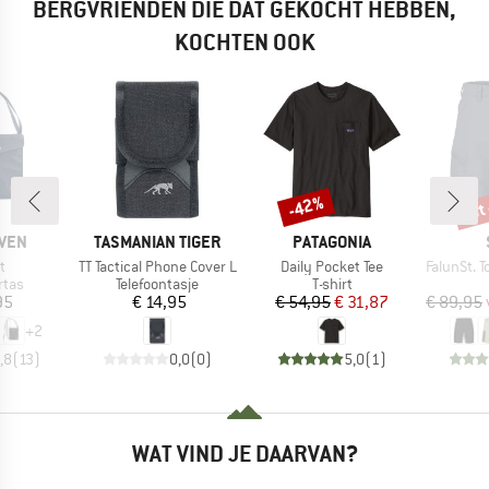
BERGVRIENDEN DIE DAT GEKOCHT HEBBEN,
KOCHTEN OOK
tot
-42%
Korting
Kort
MERK
MERK
ÄVEN
TASMANIAN TIGER
PATAGONIA
Artikel
Artikel
Artikel
t
TT Tactical Phone Cover L
Daily Pocket Tee
FalunSt. T
roep
Productgroep
Productgroep
rtas
Telefoontasje
T-shirt
ijs
Prijs
Prijs
Verlaagde prijs
95
€ 14,95
€ 54,95
€ 31,87
€ 89,95
+
2
,8
(
13
)
0,0
(
0
)
5,0
(
1
)
WAT VIND JE DAARVAN?