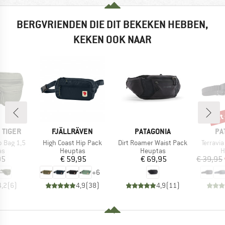
BERGVRIENDEN DIE DIT BEKEKEN HEBBEN,
KEKEN OOK NAAR
tot
Kort
MERK
MERK
ME
 TIGER
FJÄLLRÄVEN
PATAGONIA
PA
Artikel
Artikel
Artikel
p Bag 1,5
High Coast Hip Pack
Dirt Roamer Waist Pack
Terravia
tgroep
Productgroep
Productgroep
P
as
Heuptas
Heuptas
H
ijs
Prijs
Prijs
95
€ 59,95
€ 69,95
€ 39,95
+
6
4,2
(
6
)
4,9
(
38
)
4,9
(
11
)