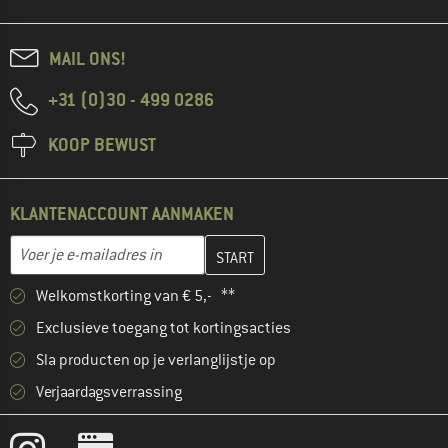
MAIL ONS!
+31 (0)30 - 499 0286
KOOP BEWUST
KLANTENACCOUNT AANMAKEN
Vul je e-mailadres hier in en maak in de volgende stap je klanten
E-mailadres
Welkomstkorting van € 5,- **
Exclusieve toegang tot kortingsacties
Sla producten op je verlanglijstje op
Verjaardagsverrassing