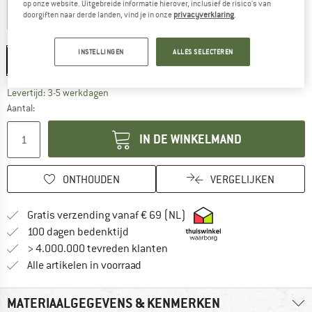
op onze website. Uitgebreide informatie hierover, inclusief de risico's van
doorgiften naar derde landen, vind je in onze
privacyverklaring
.
Maat:
3 l
INSTELLINGEN
ALLES SELECTEREN
3 l
De link wordt geopend in een infovak en bevat le
Levertijd: 3-5 werkdagen
Aantal:
IN DE WINKELMAND
ONTHOUDEN
VERGELIJKEN
Vind hier de verzendinform
Gratis verzending vanaf € 69 (NL)
Vind de betalingsinformatie hier! Opent
100 dagen bedenktijd
> 4.000.000 tevreden klanten
Alle artikelen in voorraad
MATERIAALGEGEVENS & KENMERKEN