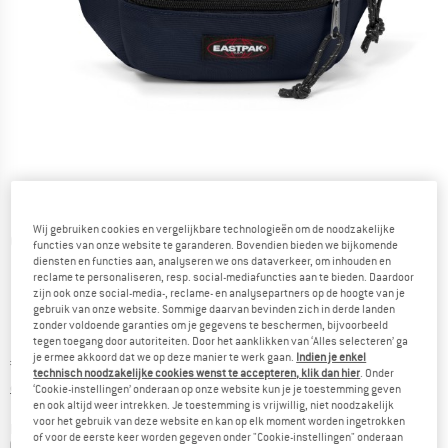
Wij gebruiken cookies en vergelijkbare technologieën om de noodzakelijke
Gedetailleerde foto's
functies van onze website te garanderen. Bovendien bieden we bijkomende
diensten en functies aan, analyseren we ons dataverkeer, om inhouden en
reclame te personaliseren, resp. social-mediafuncties aan te bieden. Daardoor
zijn ook onze social-media-, reclame- en analysepartners op de hoogte van je
gebruik van onze website. Sommige daarvan bevinden zich in derde landen
zonder voldoende garanties om je gegevens te beschermen, bijvoorbeeld
tegen toegang door autoriteiten. Door het aanklikken van ‘Alles selecteren’ ga
je ermee akkoord dat we op deze manier te werk gaan.
Indien je enkel
Prijs:
€
28,45
incl. BTW
technisch noodzakelijke cookies wenst te accepteren, klik dan hier
. Onder
Informatie over de verzendkosten. Opent in een infov
excl. Verzendkosten
‘Cookie-instellingen’ onderaan op onze website kun je je toestemming geven
en ook altijd weer intrekken. Je toestemming is vrijwillig, niet noodzakelijk
voor het gebruik van deze website en kan op elk moment worden ingetrokken
Kleur:
Ultra Marine
of voor de eerste keer worden gegeven onder "Cookie-instellingen" onderaan