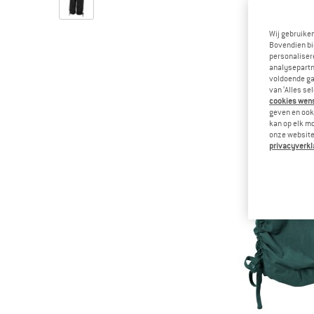
Wij gebruike
Bovendien bi
personalisere
analysepartn
voldoende ga
van ‘Alles se
cookies wenst
geven en ook 
kan op elk m
onze website.
privacyverkl