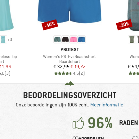
-40%
-30%
Korting
Korting
+
3
K
MERK
PROTEST
Artikel
Artik
eless Top
Women's PRTEvi Beachshort
Wome
tgroep
Productgroep
irt
Boardshort
ijs
rlaagde prijs
Prijs
Verlaagde prijs
11,96
€ 32,95
€ 19,77
€ 54,
5,0
(
3
)
4,5
(
2
)
BEOORDELINGSOVERZICHT
Onze beoordelingen zijn 100% echt.
Meer informatie
96%
RADEN 
VOORDELEN