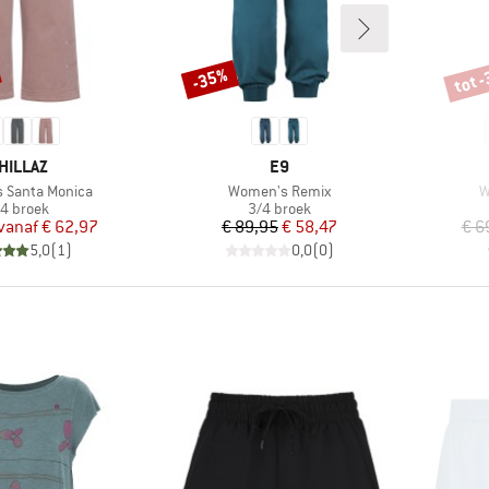
tot 
-35%
Korting
Korti
ERK
MERK
HILLAZ
E9
Artikel
A
 Santa Monica
Women's Remix
W
oductgroep
Productgroep
4 broek
3/4 broek
Prijs
Verlaagde prijs
Prijs
Verlaagde prijs
vanaf
€ 62,97
€ 89,95
€ 58,47
€ 6
5,0
(
1
)
0,0
(
0
)