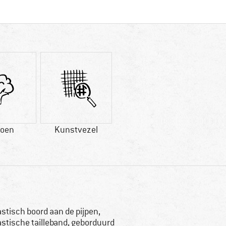
toen
Kunstvezel
astisch boord aan de pijpen,
astische tailleband, geborduurd