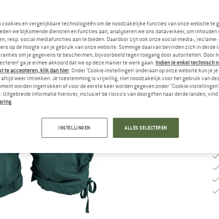
Ki
n cookies en vergelijkbare technologieën om de noodzakelijke functies van onze website te 
eden we bijkomende diensten en functies aan, analyseren we ons dataverkeer, om inhouden 
n, resp. social-mediafuncties aan te bieden. Daardoor zijn ook onze social-media-, reclame-
ers op de hoogte van je gebruik van onze website. Sommige daarvan bevinden zich in derde 
M
ranties om je gegevens te beschermen, bijvoorbeeld tegen toegang door autoriteiten. Door h
lecteren’ ga je ermee akkoord dat we op deze manier te werk gaan.
Indien je enkel technisch 
Le
 te accepteren, klik dan hier
. Onder ‘Cookie-instellingen’ onderaan op onze website kun je 
altijd weer intrekken. Je toestemming is vrijwillig, niet noodzakelijk voor het gebruik van d
Aa
oment worden ingetrokken of voor de eerste keer worden gegeven onder "Cookie-instellingen
 Uitgebreide informatie hierover, inclusief de risico's van doorgiften naar derde landen, vind 
aring
.
INSTELLINGEN
ALLES SELECTEREN