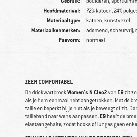
Gebruik:
boulderen, sportklim
Hoofdmateriaal:
72% katoen, 24% polyes
Materiaaltype:
katoen, kunstvezel
Materiaalkenmerken:
ademend, scheurvrij, 
Pasvorm:
normaal
ZEER COMFORTABEL
Women's N Cleo2
E9
De driekwartbroek
van
zit zo
als je hem eenmaal hebt aangetrokken. Met de brede
taille en beperkt hij je niet als je beweegt of zit. 
E9
tailleband naar wens aanpassen.
heeft de broe
elastaangehalte, zodat hooks of lunges geen enkel