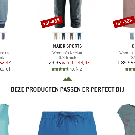
tot -45%
tot -30%
Korting
Korting
RK
MERK
M
MAIER SPORTS
C
Artikel
Artikel
Maira
Women's Neckar
Women's
tgroep
Productgroep
Pr
oek
3/4 broek
3/
ijs
rlaagde prijs
Prijs
Verlaagde prijs
52,47
€ 79,95
vanaf
€ 43,97
€ 89,95
0,0
(
0
)
4,6
(
42
)
DEZE PRODUCTEN PASSEN ER PERFECT BIJ