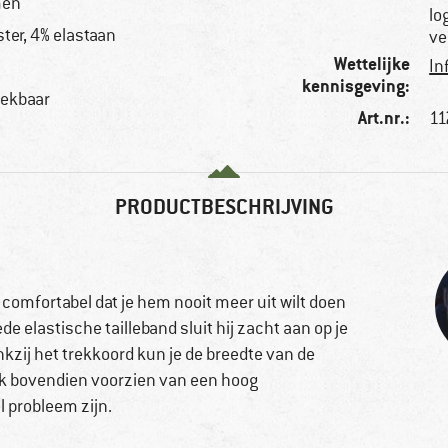
men
lo
ter, 4% elastaan
ve
Wettelijke
In
kennisgeving:
rekbaar
Art.nr.:
11
PRODUCTBESCHRIJVING
 comfortabel dat je hem nooit meer uit wilt doen
 elastische tailleband sluit hij zacht aan op je
Dankzij het trekkoord kun je de breedte van de
k bovendien voorzien van een hoog
 probleem zijn.