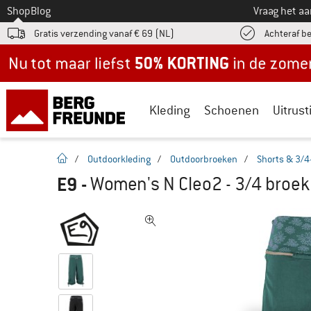
Naar
Shop
Blog
Vraag het a
Gratis verzending vanaf € 69 (NL)
Achteraf b
Nu tot maar liefst -50% in de zomersale!
Kleding
Schoenen
Uitrust
Startpagina
/
Outdoorkleding
/
Outdoorbroeken
/
Shorts & 3/4
E9
-
Women's N Cleo2 - 3/4 broek