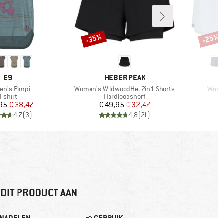
-35%
-25
Korting
Korti
MERK
MERK
E9
HEBER PEAK
el
Artikel
Arti
n's Pimpi
Women's WildwoodHe. 2in1 Shorts
Wom
Productgroep
Productgroep
T-shirt
Hardloopshort
Prijs
Verlaagde prijs
Prijs
Verlaagde prijs
95
€ 38,47
€ 49,95
€ 32,47
4,7
(
3
)
4,8
(
21
)
DIT PRODUCT AAN
NADELEN
GEBRUIK