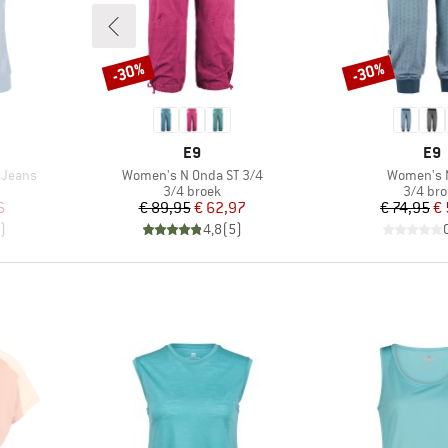
-30%
-30%
Korting
Korting
MERK
ME
E9
E9
Artikel
Artikel
 Jeans
Women's N Onda ST 3/4
Women's 
oep
Productgroep
Produc
3/4 broek
3/4 br
de prijs
Prijs
Verlaagde prijs
Pr
Ve
6
€ 89,95
€ 62,97
€ 74,95
€ 
)
4,8
(
5
)