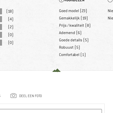
Goed model (23)
Ni
(18)
Gemakkelijk (19)
Ni
(4)
Prijs / kwaliteit (8)
(2)
Ademend (6)
(0)
Goede details (5)
(0)
Robuust (5)
Comfortabel (1)
G
DEEL EEN FOTO