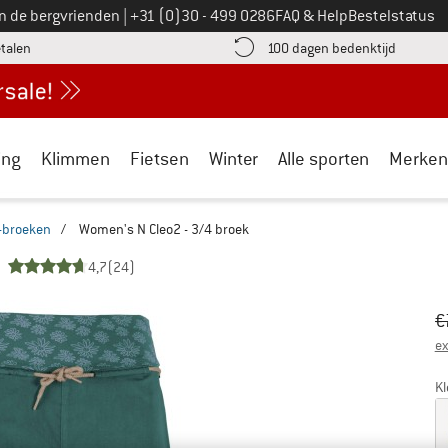
Bel ons op
an de bergvrienden
|
+31 (0)30 - 499 0286
FAQ & Help
Bestelstatus
vind de betalingsinformatie hier! Opent in een infovak
Vind de b
etalen
100 dagen bedenktijd
ing
Klimmen
Fietsen
Winter
Alle sporten
Merken
-broeken
/
Women's N Cleo2 - 3/4 broek
4,7
(24)
Oo
Pr
€
ex
Kl