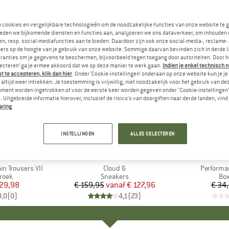
n cookies en vergelijkbare technologieën om de noodzakelijke functies van onze website te 
eden we bijkomende diensten en functies aan, analyseren we ons dataverkeer, om inhouden 
n, resp. social-mediafuncties aan te bieden. Daardoor zijn ook onze social-media-, reclame-
ers op de hoogte van je gebruik van onze website. Sommige daarvan bevinden zich in derde 
ranties om je gegevens te beschermen, bijvoorbeeld tegen toegang door autoriteiten. Door h
lecteren’ ga je ermee akkoord dat we op deze manier te werk gaan.
Indien je enkel technisch 
 te accepteren, klik dan hier
. Onder ‘Cookie-instellingen’ onderaan op onze website kun je 
altijd weer intrekken. Je toestemming is vrijwillig, niet noodzakelijk voor het gebruik van d
oment worden ingetrokken of voor de eerste keer worden gegeven onder "Cookie-instellingen
 Uitgebreide informatie hierover, inclusief de risico's van doorgiften naar derde landen, vind 
aring
.
tot -20%
-20%
Korting
Korting
INSTELLINGEN
ALLES SELECTEREN
+
8
TA
MERK
ON
in Trousers VII
Artikel
Cloud 6
Artikel
Performa
roep
roek
Productgroep
Sneakers
Pr
Box
ijs
rlaagde prijs
 29,98
€ 159,95
vanaf
Prijs
Verlaagde prijs
€ 127,96
€ 34
0,0
(
0
)
4,1
(
23
)