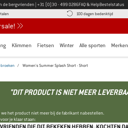
Bel ons op
an de bergvrienden
|
+31 (0)30 - 499 0286
FAQ & Help
Bestelstatus
vind de betalingsinformatie hier! Opent in een infovak
Vind de b
etalen
100 dagen bedenktijd
ing
Klimmen
Fietsen
Winter
Alle sporten
Merken
-broeken
/
Women's Summer Splash Short - Short
"DIT PRODUCT IS NIET MEER LEVERBA
 we het product niet meer bij de fabrikant nabestellen.
oor je klaar staan:
VRIENDEN DIE DIT BEKEKEN HEBBEN, KOCHTEN D