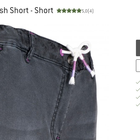
h Short - Short
5,0
(4)