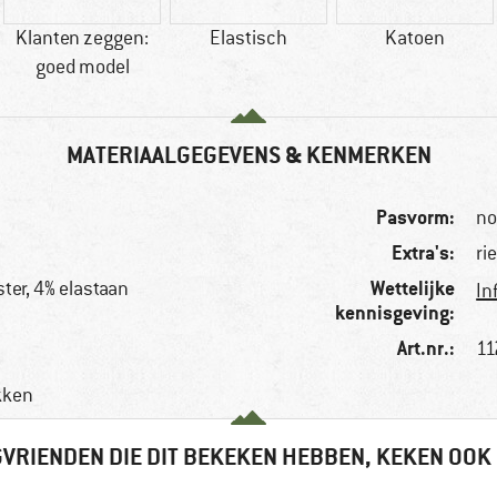
Klanten zeggen:
Elastisch
Katoen
goed model
MATERIAALGEGEVENS & KENMERKEN
Pasvorm:
no
Extra's:
ri
Wettelijke
ter, 4% elastaan
In
kennisgeving:
Art.nr.:
11
kken
VRIENDEN DIE DIT BEKEKEN HEBBEN, KEKEN OOK