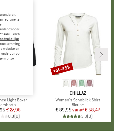
garanderen.
en reclame te
 en
landen zonder
et aanklikken
noodzakelijke
je toestemming
eze website en
" onderaan op
je in onze
tot -35%
Korting
MERK
ODLO
MERK
CHILLAZ
nce Light Boxer
Artikel
Women's Sonnblick Shirt
oductgroep
ershorts
Productgroep
Blouse
,95
Prijs
Verlaagde prijs
€ 27,96
€ 89,95
vanaf
Prijs
Verlaagde prijs
€ 58,47
0,0
(
0
)
5,0
(
3
)