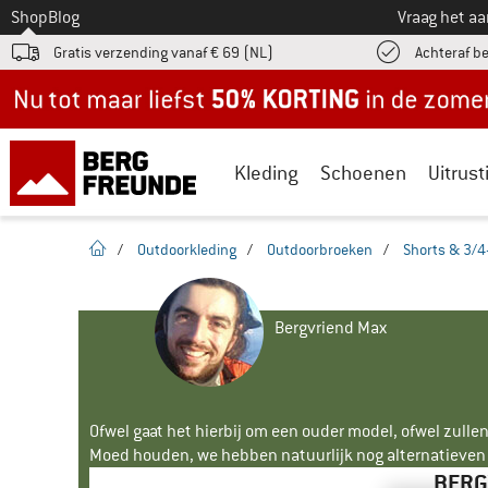
Naar
Shop
Blog
Vraag het a
Gratis verzending vanaf € 69 (NL)
Achteraf b
Nu tot maar liefst -50% in de zomersale!
Kleding
Schoenen
Uitrust
Startpagina
/
Outdoorkleding
/
Outdoorbroeken
/
Shorts & 3/4
Bergvriend Max
Ofwel gaat het hierbij om een ouder model, ofwel zullen
Moed houden, we hebben natuurlijk nog alternatieven v
BERG