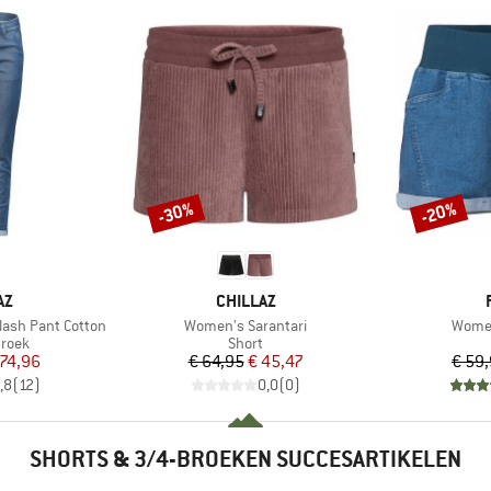
-30%
-20%
Korting
Korting
MERK
AZ
CHILLAZ
Artikel
Artikel
ash Pant Cotton
Women's Sarantari
Women
roep
Productgroep
broek
Short
ijs
rlaagde prijs
Prijs
Verlaagde prijs
 74,96
€ 64,95
€ 45,47
€ 59
,8
(
12
)
0,0
(
0
)
SHORTS & 3/4-BROEKEN SUCCESARTIKELEN