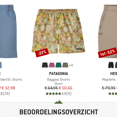
tot -52%
-22%
Korting
Korting
+
4
K
MERK
ME
C
PATAGONIA
HEB
Artikel
Artikel
lenSt. Shorts
Baggies Shorts
MapleHe. 
uctgroep
Productgroep
Short
ijs
rlaagde prijs
Prijs
Verlaagde prijs
f
€ 32,98
€ 64,95
€ 50,66
€ 79,95
,8
(
29
)
4,8
(
9
)
BEOORDELINGSOVERZICHT