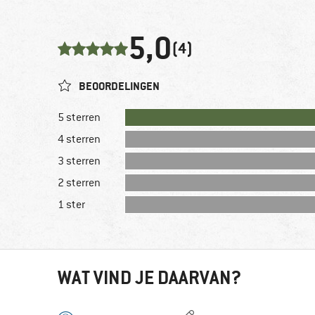
5,0
(4)
BEOORDELINGEN
5 sterren
4 sterren
3 sterren
2 sterren
1 ster
WAT VIND JE DAARVAN?