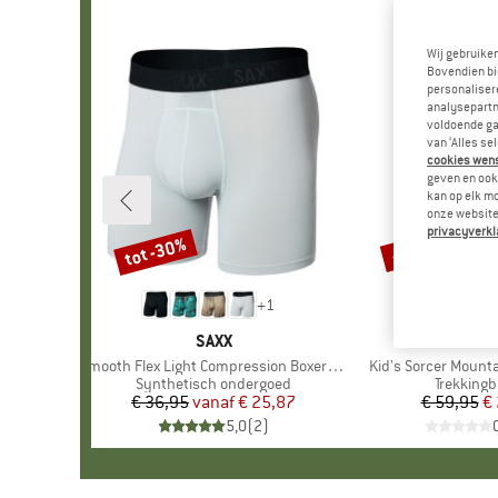
Wij gebruike
Bovendien bi
personalisere
analysepartn
voldoende ga
van ‘Alles se
cookies wenst
geven en ook 
kan op elk m
onze website.
privacyverkl
tot -30%
-50%
Korting
Korting
+
1
MERK
SAXX
MERK
REGAT
Artikel
Smooth Flex Light Compression Boxer Brief
Artikel
Kid's Sorcer Mounta
Productgroep
Synthetisch ondergoed
Productg
Trekkingb
€ 36,95
vanaf
Prijs
Verlaagde prijs
€ 25,87
€ 59,95
Pr
Ve
€
5,0
(
2
)