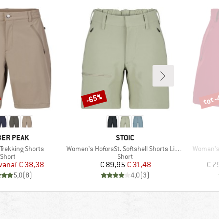
tot 
-65%
Korting
Korti
RK
MERK
ER PEAK
STOIC
Artikel
Artikel
Trekking Shorts
Women's HoforsSt. Softshell Shorts Light
Woman's 
Productgroep
Productgroep
Short
Short
Prijs
Verlaagde prijs
Prijs
Verlaagde prijs
vanaf
€ 38,38
€ 89,95
€ 31,48
€ 7
5,0
(
8
)
4,0
(
3
)