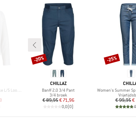
-20%
-25%
Korting
Korting
MERK
MERK
CHILLAZ
CHILL
Artikel
Artikel
Loose Shirt
Banff 2.0 3/4 Pant
Women's Summer Spl
ep
Productgroep
Productg
3/4 broek
Vrijetijds
de prijs
Prijs
Verlaagde prijs
Pr
Ve
8
€ 89,95
€ 71,96
€ 99,95
€
)
0,0
(
0
)
4