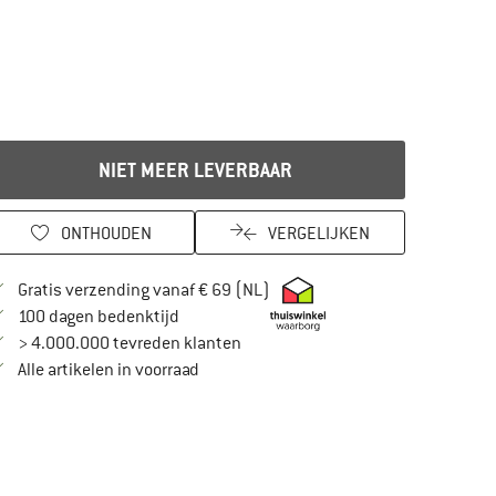
NIET MEER LEVERBAAR
ONTHOUDEN
VERGELIJKEN
Vind hier de verzendinformatie
Gratis verzending vanaf € 69 (NL)
Vind de betalingsinformatie hier! Opent in
100 dagen bedenktijd
> 4.000.000 tevreden klanten
Alle artikelen in voorraad