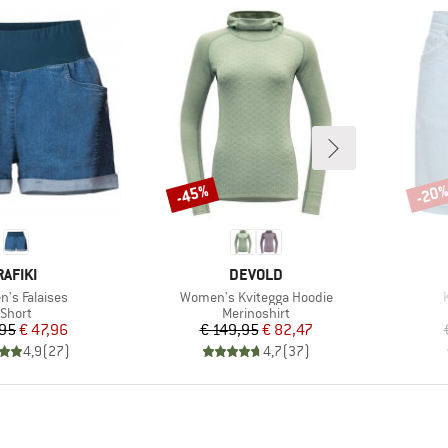
-45%
-20
Korting
Korti
MERK
MERK
RAFIKI
DEVOLD
Artikel
A
's Falaises
Women's Kvitegga Hoodie
Productgroep
Productgroep
Short
Merinoshirt
Prijs
Verlaagde prijs
Prijs
Verlaagde prijs
,95
€ 47,96
€ 149,95
€ 82,47
4,9
(
27
)
4,7
(
37
)