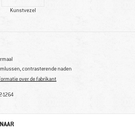
Kunstvezel
rmaal
emlussen, contrasterende naden
formatie over de fabrikant
2-1264
 NAAR