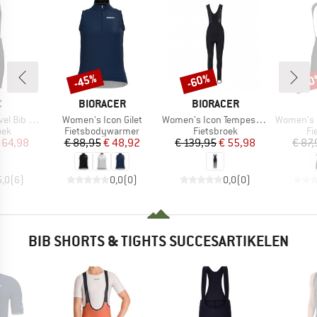
-45%
-60%
-1
Korting
Korting
Kort
K
MERK
MERK
C
BIORACER
BIORACER
Artikel
Artikel
Artikel
ib Shorts
Women's Icon Gilet
Women's Icon Tempest Bibtights
Women's Pragma Tr
groep
Productgroep
Productgroep
Pr
oek
Fietsbodywarmer
Fietsbroek
Fi
ijs
rlaagde prijs
Prijs
Verlaagde prijs
Prijs
Verlaagde prijs
 64,98
€ 88,95
€ 48,92
€ 139,95
€ 55,98
€ 87,
5,0
(
6
)
0,0
(
0
)
0,0
(
0
)
BIB SHORTS & TIGHTS SUCCESARTIKELEN