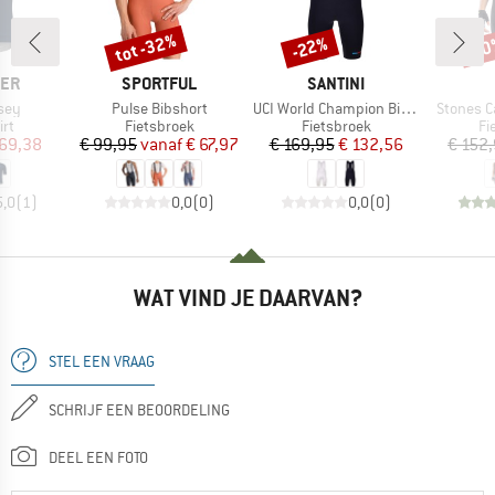
tot -32%
-22%
-1
Korting
Korting
Kort
MERK
MERK
CER
SPORTFUL
SANTINI
Artikel
Artikel
Artikel
sey
Pulse Bibshort
UCI World Champion Bib Shorts Mondo
Stones C
tgroep
Productgroep
Productgroep
Pr
irt
Fietsbroek
Fietsbroek
Fi
ijs
rlaagde prijs
Prijs
Verlaagde prijs
Prijs
Verlaagde prijs
 69,38
€ 99,95
vanaf
€ 67,97
€ 169,95
€ 132,56
€ 152
5,0
(
1
)
0,0
(
0
)
0,0
(
0
)
WAT VIND JE DAARVAN?
STEL EEN VRAAG
SCHRIJF EEN BEOORDELING
DEEL EEN FOTO