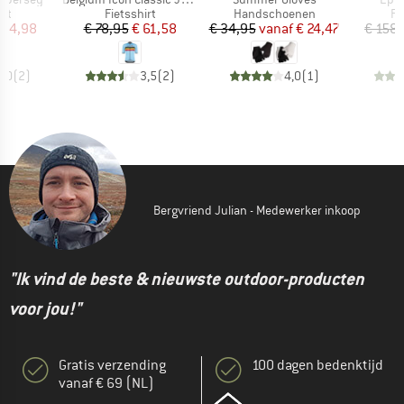
tgroep
Productgroep
Productgroep
Pr
irt
Fietsshirt
Handschoenen
Fi
ijs
rlaagde prijs
Prijs
Verlaagde prijs
Prijs
Verlaagde prijs
 84,98
€ 78,95
€ 61,58
€ 34,95
vanaf
€ 24,47
€ 158
5,0
(
2
)
3,5
(
2
)
4,0
(
1
)
Bergvriend Julian - Medewerker inkoop
"Ik vind de beste & nieuwste outdoor-producten
voor jou!"
Gratis verzending
100 dagen bedenktijd
vanaf € 69 (NL)