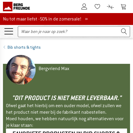
De klantenaccount
Naar
Naar de verlanglijs
Naar de pro
Nu tot maar liefst -50% in de zomersale!
Nu tot maar liefst -50% in de zomersale! »
Bib shorts & tights
Bergvriend Max
"DIT PRODUCT IS NIET MEER LEVERBAAR."
Ofwel gaat het hierbij om een ouder model, ofwel zullen we
het product niet meer bij de fabrikant nabestellen.
Moed houden, we hebben natuurlijk nog alternatieven voor
je klaar staan: