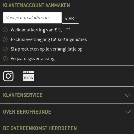
KLANTENACCOUNT AANMAKEN
Vul je e-mailadres hier in en maak in de volgende stap je klanten
E-mailadres
Welkomstkorting van € 5,- **
Exclusieve toegang tot kortingsacties
Sla producten op je verlanglijstje op
Verjaardagsverrassing
KLANTENSERVICE
OVER BERGFREUNDE
DE OVEREENKOMST HERROEPEN