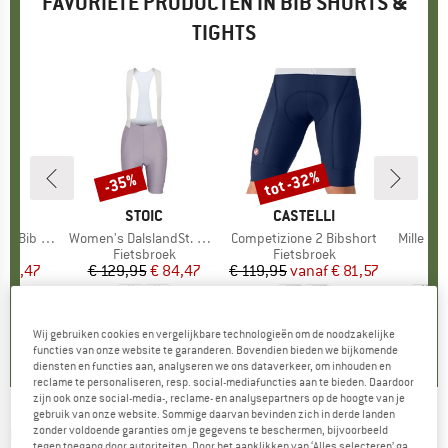
FAVORIETE PRODUCTEN IN BIB SHORTS &
TIGHTS
tot -32%
-35%
Korting
Korting
K
C
MERK
STOIC
MERK
CASTELLI
 Shorts II
Artikel
Women's DalslandSt. Gravel Bib Shorts II
Artikel
Competizione 2 Bibshort
Artikel
Mille GT
tgroep
oek
Productgroep
Fietsbroek
Productgroep
Fietsbroek
Pr
Fi
ijs
rlaagde prijs
 84,47
€ 129,95
Prijs
Verlaagde prijs
€ 84,47
€ 119,95
vanaf
Prijs
Verlaagde prijs
€ 81,57
€
4,0
(
1
)
0,0
(
0
)
0,0
(
0
)
Wij gebruiken cookies en vergelijkbare technologieën om de noodzakelijke
functies van onze website te garanderen. Bovendien bieden we bijkomende
diensten en functies aan, analyseren we ons dataverkeer, om inhouden en
reclame te personaliseren, resp. social-mediafuncties aan te bieden. Daardoor
zijn ook onze social-media-, reclame- en analysepartners op de hoogte van je
gebruik van onze website. Sommige daarvan bevinden zich in derde landen
BIORACER
-
Icon Tempest Bibtights -
zonder voldoende garanties om je gegevens te beschermen, bijvoorbeeld
tegen toegang door autoriteiten. Door het aanklikken van ‘Alles selecteren’ ga